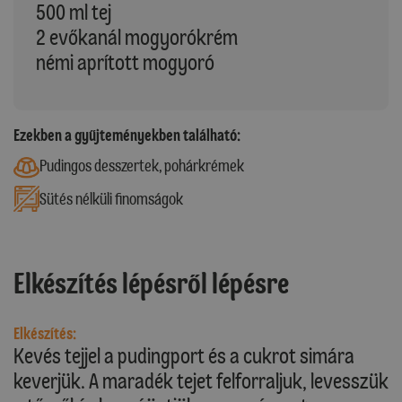
500 ml tej
2 evőkanál mogyorókrém
némi aprított mogyoró
Ezekben a gyűjteményekben található:
Pudingos desszertek, pohárkrémek
Sütés nélküli finomságok
Elkészítés lépésről lépésre
Elkészítés:
Kevés tejjel a pudingport és a cukrot simára
keverjük. A maradék tejet felforraljuk, levesszük