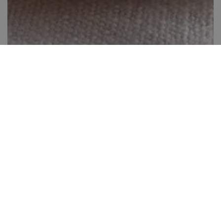
Puncstorta pohárdesszert
20-40 perc között
0
Könnyen elkészíthető