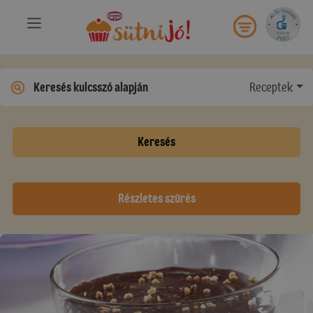
Receptek
Keresés
Részletes szűrés