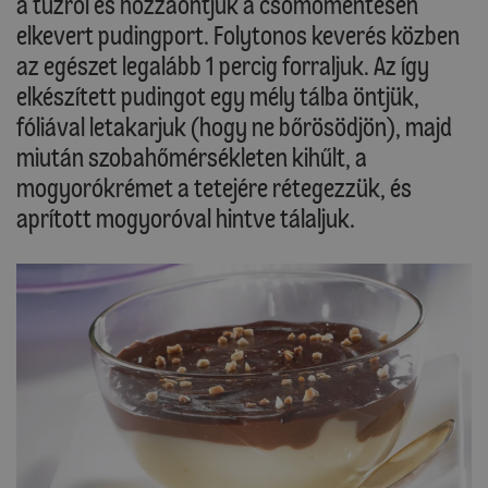
a tűzről és hozzáöntjük a csomómentesen
elkevert pudingport. Folytonos keverés közben
az egészet legalább 1 percig forraljuk. Az így
elkészített pudingot egy mély tálba öntjük,
fóliával letakarjuk (hogy ne bőrösödjön), majd
miután szobahőmérsékleten kihűlt, a
mogyorókrémet a tetejére rétegezzük, és
aprított mogyoróval hintve tálaljuk.