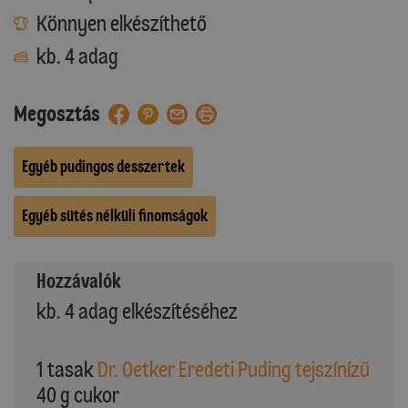
Könnyen elkészíthető
kb. 4 adag
Megosztás
Egyéb pudingos desszertek
Egyéb sütés nélküli finomságok
Hozzávalók
kb. 4 adag elkészítéséhez
1 tasak
Dr. Oetker Eredeti Puding tejszínízű
40 g cukor