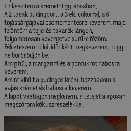
Előkészítem a krémet: Egy lábasban,
A 2 tasak pudingport, a 3 ek. cukorral, a 6
tojássárgájával csomómentesre keverem, majd
felöntöm a tejjel és takarék lángon,
folyamatosan kevergetve sűrűre főzöm.
Félreteszem hűlni, időnként megkeverem, hogy
ne bőrösödjön be.
Amíg hűl, a margarint és a porcukrot habosra
keverem.
Amint kihűlt a pudingos krém, hozzáadom a
vajas krémet és habosra keverem.
A lapot vastagon megkenem, a tetejét alaposan
megszórom kókuszreszelékkel.