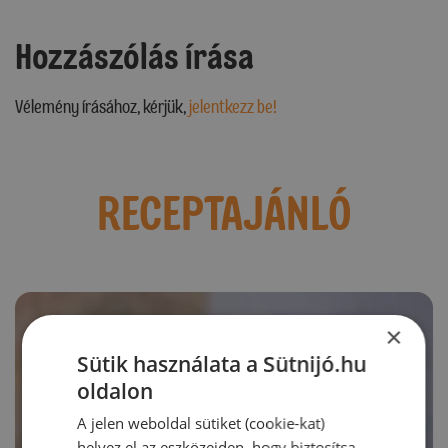
Hozzászólás írása
Vélemény írásához, kérjük,
jelentkezz be!
RECEPTAJÁNLÓ
×
Sütik használata a Sütnijó.hu
oldalon
A jelen weboldal sütiket (cookie-kat)
helyez el az eszközeiden, hogy biztosítsa