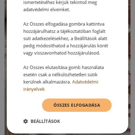
ismertetéséhez kérjük tekintsd meg
adatvédelmi elveinket.
Az Összes elfogadása gombra kattintva
hozzájárulhatsz a tájékoztatóban foglalt
süti adatkezelésekhez, a Beállítások alatt
pedig módosíthatod a hozzájárulás körét
vagy visszavonhatod hozzájárulásod.
Az Összes elutasítása gomb használata
esetén csak a nélkülözhetetlen sütik
kerülnek alkalmazásra.
Adatvédelmi
irányelvek
ÖSSZES ELFOGADÁSA
BEÁLLÍTÁSOK