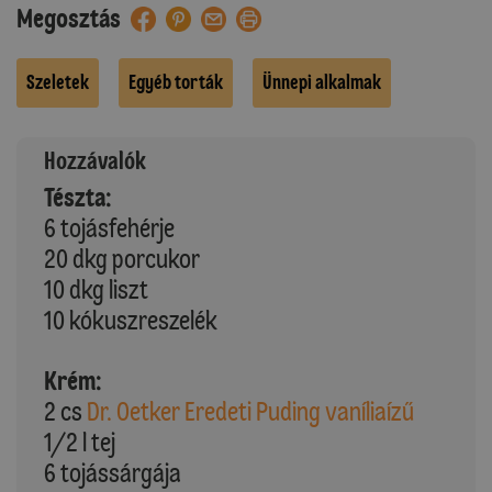
Megosztás
Szeletek
Egyéb torták
Ünnepi alkalmak
Hozzávalók
Tészta:
6 tojásfehérje
20 dkg porcukor
10 dkg liszt
10 kókuszreszelék
Krém:
2 cs
Dr. Oetker Eredeti Puding vaníliaízű
1/2 l tej
6 tojássárgája