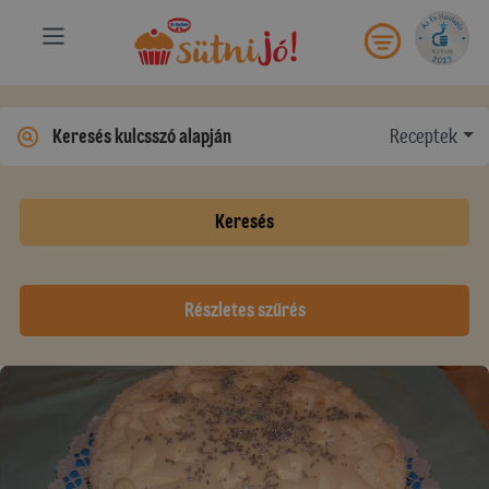
Receptek
Keresés
Részletes szűrés