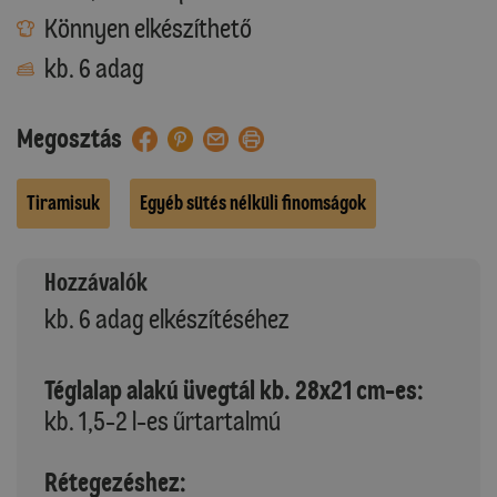
Könnyen elkészíthető
kb. 6 adag
Megosztás
Tiramisuk
Egyéb sütés nélküli finomságok
Hozzávalók
kb. 6 adag elkészítéséhez
Téglalap alakú üvegtál kb. 28x21 cm-es:
kb. 1,5-2 l-es űrtartalmú
Rétegezéshez: