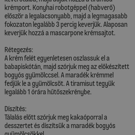
krémport. Konyhai robotgéppel (habverő)
először a legalacsonyabb, majd a legmagasabb
fokozaton legalább 3 percig keverjük. Alaposan
keverjük hozzá a mascarpone krémsajtot.
Rétegezés:
A krém felét egyenletesen oszlassuk el a
babapiskótán, majd szórjuk meg az előkészített
bogyós gyümölccsel. A maradék krémmel
fedjük le a gyümölcsöt. A tiramisut tegyük
legalább 1 órára hűtőszekrénybe.
Díszítés:
Tálalás előtt szórjuk meg kakaóporral a
desszertet és díszítsük a maradék bogyós
gyümölcsökkel.