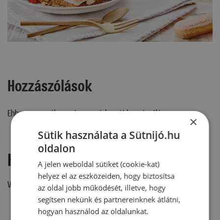
Hozzászólások
Ehhez a recepthez még nem érkezett hozzászólás.
×
Sütik használata a Sütnijó.hu
oldalon
Hozzászólás írása
A jelen weboldal sütiket (cookie-kat)
helyez el az eszközeiden, hogy biztosítsa
Vélemény írásához, kérjük,
jelentkezz be!
az oldal jobb működését, illetve, hogy
segítsen nekünk és partnereinknek átlátni,
hogyan használod az oldalunkat.