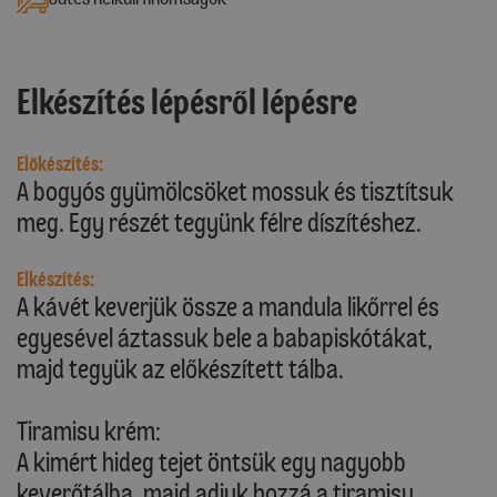
Elkészítés lépésről lépésre
Előkészítés:
A bogyós gyümölcsöket mossuk és tisztítsuk
meg. Egy részét tegyünk félre díszítéshez.
Elkészítés:
A kávét keverjük össze a mandula likőrrel és
egyesével áztassuk bele a babapiskótákat,
majd tegyük az előkészített tálba.
Tiramisu krém:
A kimért hideg tejet öntsük egy nagyobb
keverőtálba, majd adjuk hozzá a tiramisu