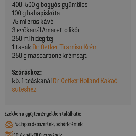
400-500 g bogyós gyümölcs
100 g babapiskóta
75 ml erős kávé
3 evőkanál Amaretto likőr
250 ml hideg tej
1 tasak
Dr. Oetker Tiramisu Krém
250 g mascarpone krémsajt
Szóráshoz:
kb. 1 teáskanál
Dr. Oetker Holland Kakaó
sütéshez
Ezekben a gyűjteményekben található:
Pudingos desszertek, pohárkrémek
Sütés nélküli finomságok