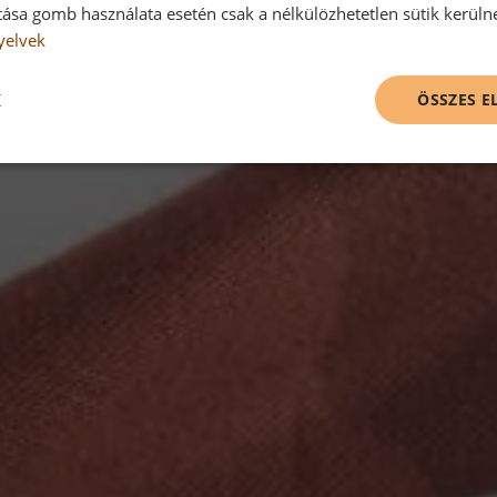
tása gomb használata esetén csak a nélkülözhetetlen sütik kerüln
yelvek
K
ÖSSZES 