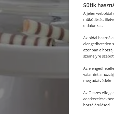
Sütik haszná
A jelen weboldal s
működését, illetv
oldalunkat.
Az oldal használa
elengedhetetlen s
azonban a hozzájá
személyre szabot
Az elengedhetetlen
valamint a hozzáj
meg adatvédelmi 
Az Összes elfogad
adatkezelésekhez,
hozzájárulásod.