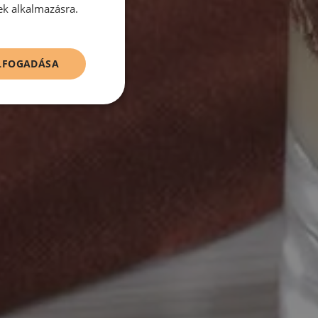
ek alkalmazásra.
ELFOGADÁSA