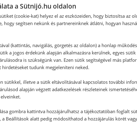
lata a Sütnijó.hu oldalon
ütiket (cookie-kat) helyez el az eszközeiden, hogy biztosítsa az ol
e, hogy segítsen nekünk és partnereinknek átlátni, hogyan haszná
tával (kattintás, navigálás, görgetés az oldalon) a honlap működé
ütik a jogos érdekünk alapján alkalmazásra kerülnek, egyes sütik
rulásodra is szükségünk van. Ezen sütik segítségével más platfo
t hirdetéseket tudunk megjeleníteni neked.
 sütikkel, illetve a sütik eltávolításával kapcsolatos további info
árulásod alapján végzett adatkezelések részleteinek ismertetéséh
elveinket.
ása gombra kattintva hozzájárulhatsz a tájékoztatóban foglalt süt
 a Beállítások alatt pedig módosíthatod a hozzájárulás körét vag