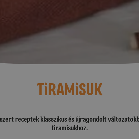
TiRAMiSUK
szert receptek klasszikus és újragondolt változatokb
tiramisukhoz.