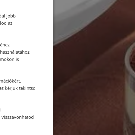
dal jobb
lod az
séhez
 használatához
rmokon is
rmációkért,
ez kérjük tekintsd
i
y visszavonhatod