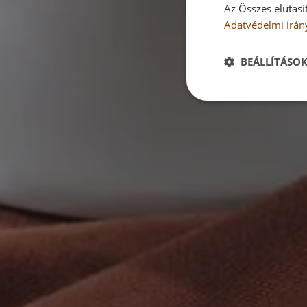
Az Összes elutasí
Adatvédelmi irán
BEÁLLÍTÁSO