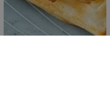
Vegán gofri narancsos-kesudiós krémmel