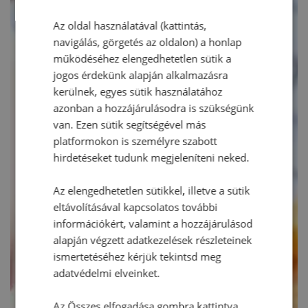
Az oldal használatával (kattintás,
navigálás, görgetés az oldalon) a honlap
működéséhez elengedhetetlen sütik a
jogos érdekünk alapján alkalmazásra
kerülnek, egyes sütik használatához
azonban a hozzájárulásodra is szükségünk
van. Ezen sütik segítségével más
platformokon is személyre szabott
hirdetéseket tudunk megjeleníteni neked.
Az elengedhetetlen sütikkel, illetve a sütik
eltávolításával kapcsolatos további
információkért, valamint a hozzájárulásod
alapján végzett adatkezelések részleteinek
ismertetéséhez kérjük tekintsd meg
adatvédelmi elveinket.
Az Összes elfogadása gombra kattintva