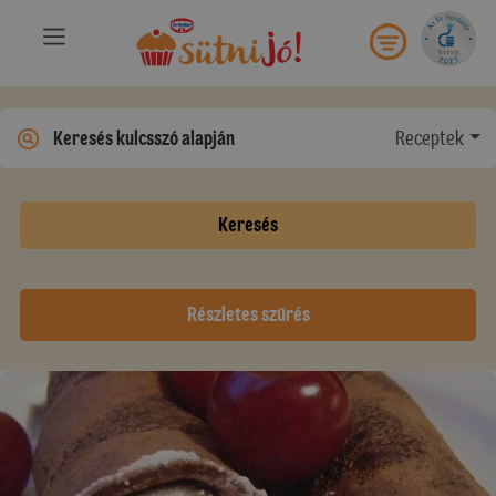
Receptek
Keresés
Részletes szűrés