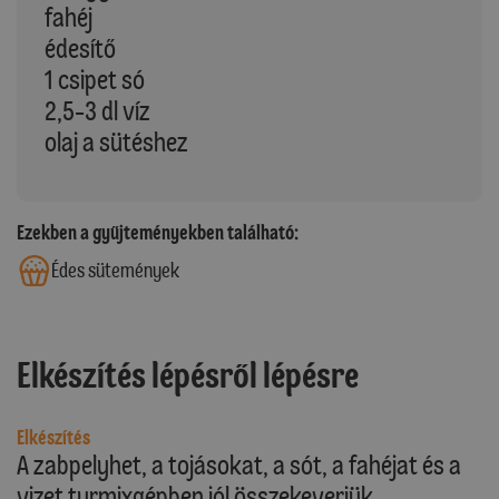
fahéj
édesítő
1 csipet só
2,5-3 dl víz
olaj a sütéshez
Ezekben a gyűjteményekben található:
Édes sütemények
Elkészítés lépésről lépésre
Elkészítés
A zabpelyhet, a tojásokat, a sót, a fahéjat és a
vizet turmixgépben jól összekeverjük.