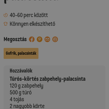
40-60 perc között
Könnyen elkészíthető
Megosztás
Gofrik, palacsinták
Hozzávalók
Túrós-körtés zabpehely-palacsinta
120 g zabpehely
500 g túró
4 tojás
2 nagyobb körte