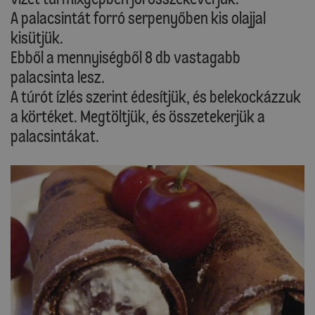
A palacsintát forró serpenyőben kis olajjal
kisütjük.
Ebből a mennyiségből 8 db vastagabb
palacsinta lesz.
A túrót ízlés szerint édesítjük, és belekockázzuk
a körtéket. Megtöltjük, és összetekerjük a
palacsintákat.