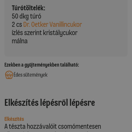
Túrótöltelék:
50 dkg túró
2 cs
Dr. Oetker Vanillincukor
ízlés szerint kristálycukor
málna
Ezekben a gyűjteményekben található:
Édes sütemények
Elkészítés lépésről lépésre
Elkészítés
A tészta hozzávalóit csomómentesen