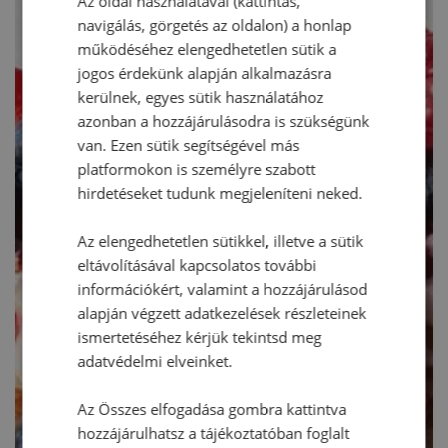
Az oldal használatával (kattintás,
navigálás, görgetés az oldalon) a honlap
működéséhez elengedhetetlen sütik a
jogos érdekünk alapján alkalmazásra
kerülnek, egyes sütik használatához
azonban a hozzájárulásodra is szükségünk
van. Ezen sütik segítségével más
platformokon is személyre szabott
hirdetéseket tudunk megjeleníteni neked.
Az elengedhetetlen sütikkel, illetve a sütik
eltávolításával kapcsolatos további
információkért, valamint a hozzájárulásod
alapján végzett adatkezelések részleteinek
ismertetéséhez kérjük tekintsd meg
adatvédelmi elveinket.
Az Összes elfogadása gombra kattintva
hozzájárulhatsz a tájékoztatóban foglalt