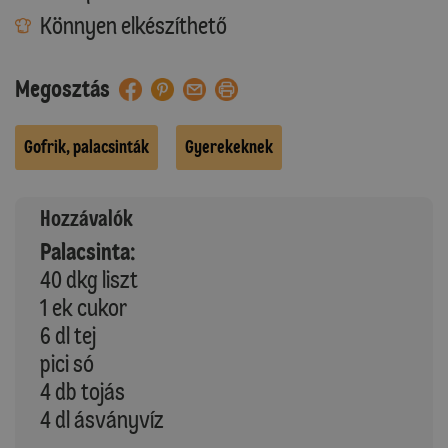
Könnyen elkészíthető
Megosztás
Gofrik, palacsinták
Gyerekeknek
Hozzávalók
Palacsinta:
40 dkg liszt
1 ek cukor
6 dl tej
pici só
4 db tojás
4 dl ásványvíz