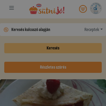
Receptek
Keresés
Részletes szűrés