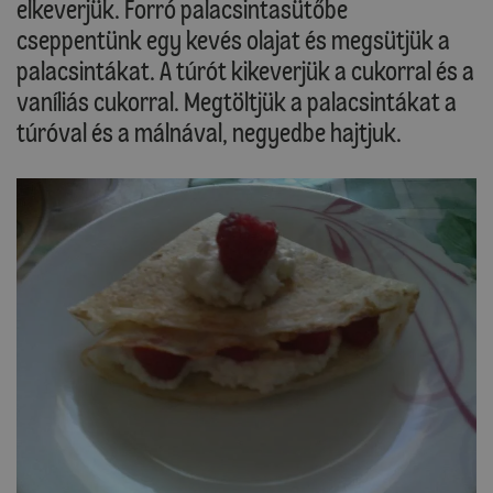
elkeverjük. Forró palacsintasütőbe
cseppentünk egy kevés olajat és megsütjük a
palacsintákat. A túrót kikeverjük a cukorral és a
vaníliás cukorral. Megtöltjük a palacsintákat a
túróval és a málnával, negyedbe hajtjuk.