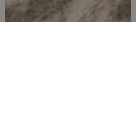
Álarcok Halloweenra
Több, mint 60 perc
0
Kis gyakorlat szükséges