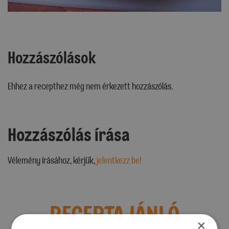
Hozzászólások
Ehhez a recepthez még nem érkezett hozzászólás.
Hozzászólás írása
Vélemény írásához, kérjük,
jelentkezz be!
RECEPTAJÁNLÓ
×