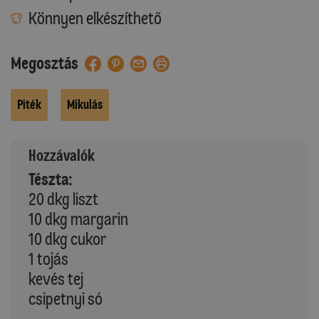
Könnyen elkészíthető
Megosztás
Piték
Mikulás
Hozzávalók
Tészta:
20 dkg liszt
10 dkg margarin
10 dkg cukor
1 tojás
kevés tej
csipetnyi só