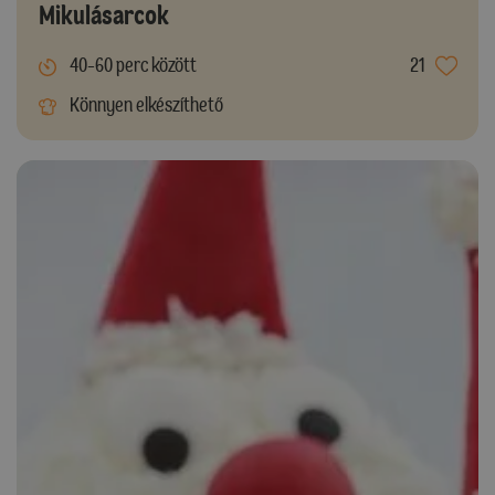
Mikulásarcok
40-60 perc között
21
Könnyen elkészíthető