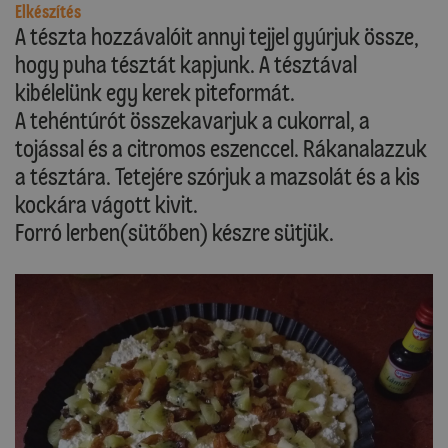
Elkészítés
A tészta hozzávalóit annyi tejjel gyúrjuk össze,
hogy puha tésztát kapjunk. A tésztával
kibélelünk egy kerek piteformát.
A tehéntúrót összekavarjuk a cukorral, a
tojással és a citromos eszenccel. Rákanalazzuk
a tésztára. Tetejére szórjuk a mazsolát és a kis
kockára vágott kivit.
Forró lerben(sütőben) készre sütjük.