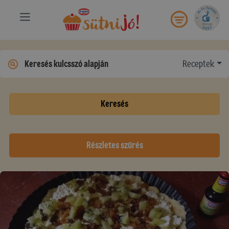
Receptek
Keresés
Részletes szűrés