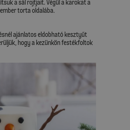
suk a sál rojtjait. Végül a karokat a
óember torta oldalába.
ésnél ajánlatos eldobható kesztyűt
erüljük, hogy a kezünkön festékfoltok