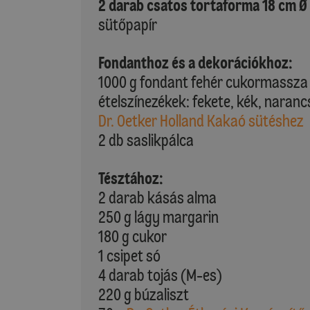
2 darab csatos tortaforma 18 cm Ø
sütőpapír
Fondanthoz és a dekorációkhoz:
1000 g fondant fehér cukormassza
ételszínezékek: fekete, kék, naran
Dr. Oetker Holland Kakaó sütéshez
2 db saslikpálca
Tésztához:
2 darab kásás alma
250 g lágy margarin
180 g cukor
1 csipet só
4 darab tojás (M-es)
220 g búzaliszt