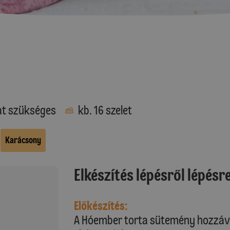
at szükséges
kb. 16 szelet
Karácsony
Elkészítés lépésről lépésr
Előkészítés:
A Hóember torta sütemény hozzáva