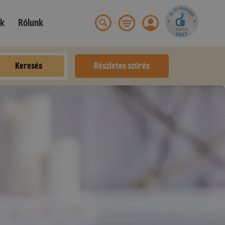
ek
Rólunk
Keresés
Részletes szűrés