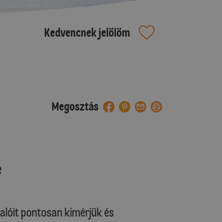
Kedvencnek jelölöm
Megosztás
e
lóit pontosan kimérjük és