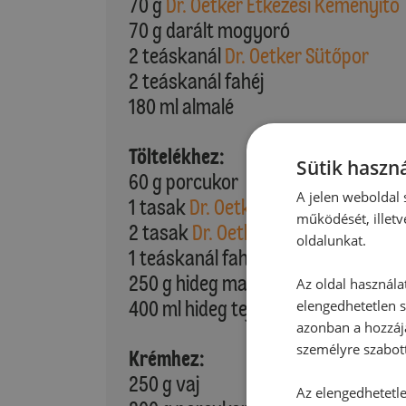
70 g
Dr. Oetker Étkezési Keményítő
70 g darált mogyoró
2 teáskanál
Dr. Oetker Sütőpor
2 teáskanál fahéj
180 ml almalé
Töltelékhez:
Sütik haszná
60 g porcukor
A jelen weboldal s
1 tasak
Dr. Oetker Vanillincukor
működését, illetv
2 tasak
Dr. Oetker Habfixáló
oldalunkat.
1 teáskanál fahéj
250 g hideg mascarpone
Az oldal használa
400 ml hideg tejszín
elengedhetetlen s
azonban a hozzájá
személyre szabot
Krémhez:
250 g vaj
Az elengedhetetlen