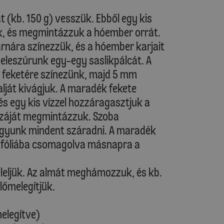
 (kb. 150 g) vesszük. Ebből egy kis
, és megmintázzuk a hóember orrát.
nára színezzük, és a hóember karjait
eleszúrunk egy-egy saslikpálcát. A
t feketére színezünk, majd 5 mm
alját kivágjuk. A maradék fekete
 és egy kis vízzel hozzáragasztjuk a
 száját megmintázzuk. Szoba
agyunk mindent száradni. A maradék
uk fóliába csomagolva másnapra a
éleljük. Az almát meghámozzuk, és kb.
lőmelegítjük.
melegítve)