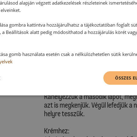
árulásod alapján végzett adatkezelések részleteinek ismertetéséh
 cukor
Teljesen hagyjuk kihűlni. A tortafor
elveinket.
eltávolítjuk. A tortalapokat egysz
ása gombra kattintva hozzájárulhatsz a tájékoztatóban foglalt süt
tortalapot kapjunk.
 a Beállítások alatt pedig módosíthatod a hozzájárulás körét vag
:
Töltelék:
Összekeverjük a porcukrot, a habfixá
tása gomb használata esetén csak a nélkülözhetetlen sütik kerüln
mascarpone-t konyhai robotgéppel
yelvek
fokozatosan hozzáadjuk a tejszínt,
K
beleszórjuk a porcukros keveréket,
ÖSSZES 
legalsó tortalapot tortatálra tes
Ráhelyezzük a második lapot, megk
azt is megkenjük. Végül lefedjük a n
helyre tesszük.
Krémhez: