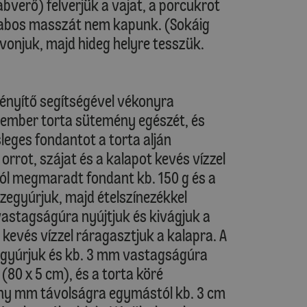
verő) felverjük a vajat, a porcukrot
, habos masszát nem kapunk. (Sokáig
evonjuk, majd hideg helyre tesszük.
nyítő segítségével vékonyra
Hóember torta sütemény egészét, és
sleges fondantot a torta alján
orrot, szájat és a kalapot kevés vízzel
ról megmaradt fondant kb. 150 g és a
sszegyúrjuk, majd ételszínezékkel
vastagságúra nyújtjuk és kivágjuk a
 kevés vízzel ráragasztjuk a kalapra. A
gyúrjuk és kb. 3 mm vastagságúra
 (80 x 5 cm), és a torta köré
ány mm távolságra egymástól kb. 3 cm