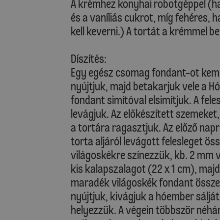
A krémhez konyhai robotgéppel (hab
és a vaníliás cukrot, míg fehéres
kell keverni.) A tortát a krémmel b
Díszítés:
Egy egész csomag fondant-ot kemé
nyújtjuk, majd betakarjuk vele a 
fondant simítóval elsimítjuk. A fele
levágjuk. Az előkészített szemeket, 
a tortára ragasztjuk. Az előző nap
torta aljáról levágott felesleget ö
világoskékre színezzük, kb. 2 mm 
kis kalapszalagot (22 x 1 cm), majd
maradék világoskék fondant össze
nyújtjuk, kivágjuk a hóember sálját
helyezzük. A végein többször néh