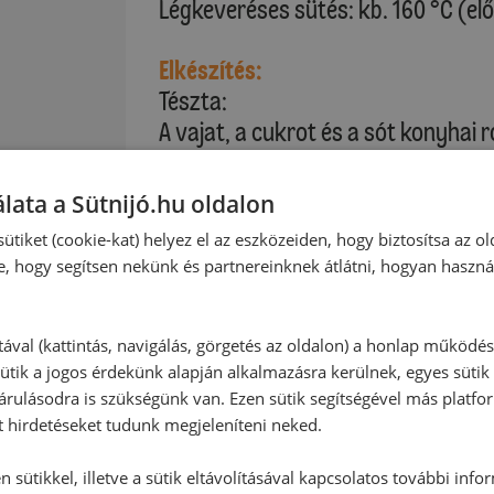
Légkeveréses sütés: kb. 160 °C (el
Elkészítés:
Tészta:
A vajat, a cukrot és a sót konyhai
keverjük. Fokozatosan hozzáadjuk 
összekeverjük a lisztet, a keményí
lata a Sütnijó.hu oldalon
fahéjat. A lisztes keveréket és az 
ütiket (cookie-kat) helyez el az eszközeiden, hogy biztosítsa az ol
felváltva fokozatosan a vajas kev
e, hogy segítsen nekünk és partnereinknek átlátni, hogyan haszná
nem kapunk, majd hozzákeverjük a
elosztva betesszük a tortaformákb
rácsra tesszük és megsütjük.
tával (kattintás, navigálás, görgetés az oldalon) a honlap működé
ütik a jogos érdekünk alapján alkalmazásra kerülnek, egyes sütik
rulásodra is szükségünk van. Ezen sütik segítségével más platfo
Sütési idő: kb. 55-60 perc
t hirdetéseket tudunk megjeleníteni neked.
Kérjük, vegye figyelembe saját sütő
 sütikkel, illetve a sütik eltávolításával kapcsolatos további info