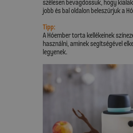
szélesen bevagdossuk, hogy kialakít
jobb és bal oldalon beleszúrjuk a H
Tipp:
A Hóember torta kellékeinek színez
használni, aminek segítségével elk
legyenek.