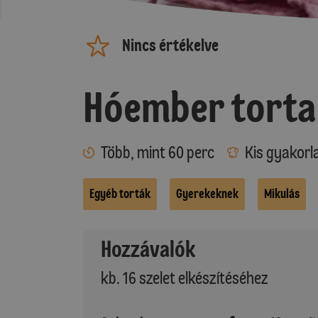
Nincs értékelve
Hóember torta
Több, mint 60 perc
Kis gyakorl
Egyéb torták
Gyerekeknek
Mikulás
Hozzávalók
kb. 16 szelet elkészítéséhez