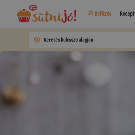
Befőzés
Recept