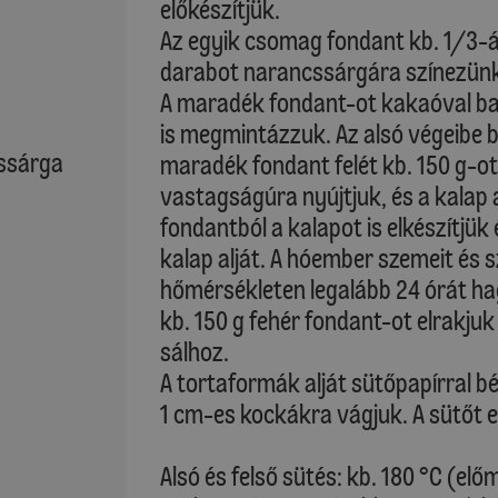
előkészítjük.
Az egyik csomag fondant kb. 1/3-át
darabot narancssárgára színezünk
A maradék fondant-ot kakaóval bar
is megmintázzuk. Az alsó végeibe b
cssárga
maradék fondant felét kb. 150 g-o
vastagságúra nyújtjuk, és a kalap 
fondantból a kalapot is elkészítjük
kalap alját. A hóember szemeit és
hőmérsékleten legalább 24 órát h
kb. 150 g fehér fondant-ot elrakj
sálhoz.
A tortaformák alját sütőpapírral b
1 cm-es kockákra vágjuk. A sütőt e
Alsó és felső sütés: kb. 180 °C (elő