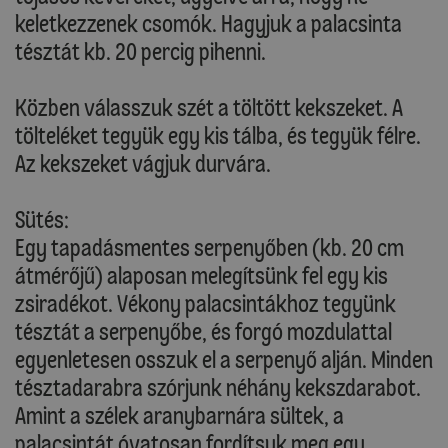
keletkezzenek csomók. Hagyjuk a palacsinta
tésztát kb. 20 percig pihenni.
Közben válasszuk szét a töltött kekszeket. A
tölteléket tegyük egy kis tálba, és tegyük félre.
Az kekszeket vágjuk durvára.
Sütés:
Egy tapadásmentes serpenyőben (kb. 20 cm
átmérőjű) alaposan melegítsünk fel egy kis
zsiradékot. Vékony palacsintákhoz tegyünk
tésztát a serpenyőbe, és forgó mozdulattal
egyenletesen osszuk el a serpenyő alján. Minden
tésztadarabra szórjunk néhány kekszdarabot.
Amint a szélek aranybarnára sültek, a
palacsintát óvatosan fordítsuk meg egy