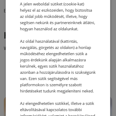
A jelen weboldal sütiket (cookie-kat)
helyez el az eszközeiden, hogy biztosítsa
Ehhez a recepthez még nem érkezett hozzászólás.
az oldal jobb működését, illetve, hogy
segítsen nekünk és partnereinknek átlátni,
hogyan használod az oldalunkat.
Hozzászólás írása
Az oldal használatával (kattintás,
navigálás, görgetés az oldalon) a honlap
Vélemény írásához, kérjük,
jelentkezz be!
működéséhez elengedhetetlen sütik a
jogos érdekünk alapján alkalmazásra
kerülnek, egyes sütik használatához
RECEPTAJÁNLÓ
azonban a hozzájárulásodra is szükségünk
van. Ezen sütik segítségével más
platformokon is személyre szabott
hirdetéseket tudunk megjeleníteni neked.
Az elengedhetetlen sütikkel, illetve a sütik
eltávolításával kapcsolatos további
információkért, valamint a hozzájárulásod