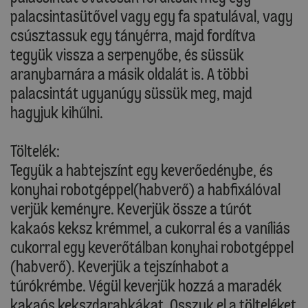
palacsintasütővel vagy egy fa spatulával, vagy
csúsztassuk egy tányérra, majd fordítva
tegyük vissza a serpenyőbe, és süssük
aranybarnára a másik oldalát is. A többi
palacsintát ugyanúgy süssük meg, majd
hagyjuk kihűlni.
Töltelék:
Tegyük a habtejszínt egy keverőedénybe, és
konyhai robotgéppel(habverő) a habfixálóval
verjük keményre. Keverjük össze a túrót
kakaós keksz krémmel, a cukorral és a vaníliás
cukorral egy keverőtálban konyhai robotgéppel
(habverő). Keverjük a tejszínhabot a
túrókrémbe. Végül keverjük hozzá a maradék
kakaós kekszdarabkákat. Osszuk el a tölteléket