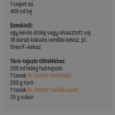
1 csipet só
400 ml tej
Ezenkívül:
egy kevés étolaj vagy olvasztott vaj
18 darab kakaós vaníliás keksz, pl.
Oreo®-keksz
Túró-tejszín töltelékhez:
200 ml hideg habtejszín
1 tasak
Dr. Oetker Habfixáló
250 g túró
1 tasak
Dr. Oetker Vanillincukor
25 g cukor