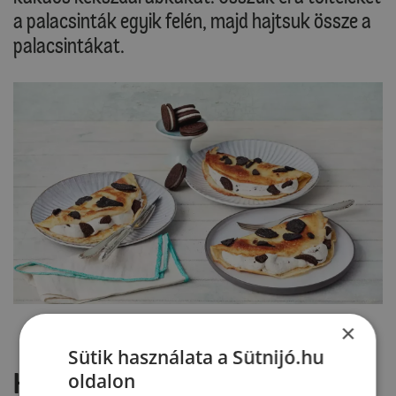
a palacsinták egyik felén, majd hajtsuk össze a
palacsintákat.
×
Sütik használata a Sütnijó.hu
Hozzászólások
oldalon