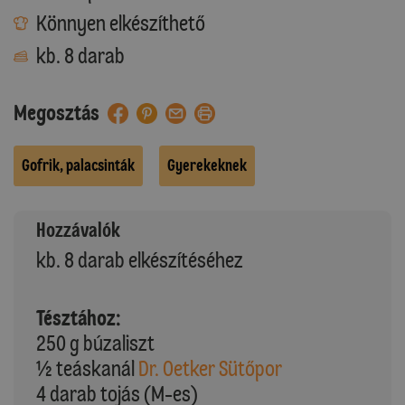
Könnyen elkészíthető
kb. 8 darab
Megosztás
Gofrik, palacsinták
Gyerekeknek
Hozzávalók
kb. 8 darab elkészítéséhez
Tésztához:
250 g búzaliszt
½ teáskanál
Dr. Oetker Sütőpor
4 darab tojás (M-es)