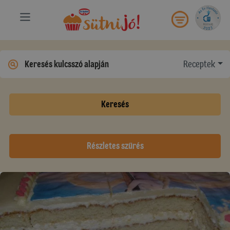
Receptek
Keresés
Részletes szűrés