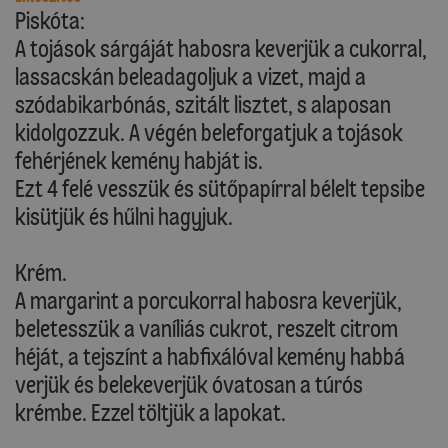
Piskóta:
A tojások sárgáját habosra keverjük a cukorral,
lassacskán beleadagoljuk a vizet, majd a
szódabikarbónás, szitált lisztet, s alaposan
kidolgozzuk. A végén beleforgatjuk a tojások
fehérjének kemény habját is.
Ezt 4 felé vesszük és sütőpapírral bélelt tepsibe
kisütjük és hűlni hagyjuk.
Krém.
A margarint a porcukorral habosra keverjük,
beletesszük a vaníliás cukrot, reszelt citrom
héját, a tejszínt a habfixálóval kemény habbá
verjük és belekeverjük óvatosan a túrós
krémbe. Ezzel töltjük a lapokat.