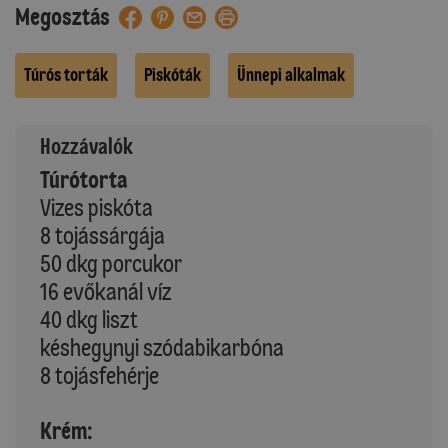
Megosztás
Túrós torták
Piskóták
Ünnepi alkalmak
Hozzávalók
Túrótorta
Vizes piskóta
8 tojássárgája
50 dkg porcukor
16 evőkanál víz
40 dkg liszt
késhegynyi szódabikarbóna
8 tojásfehérje
Krém: