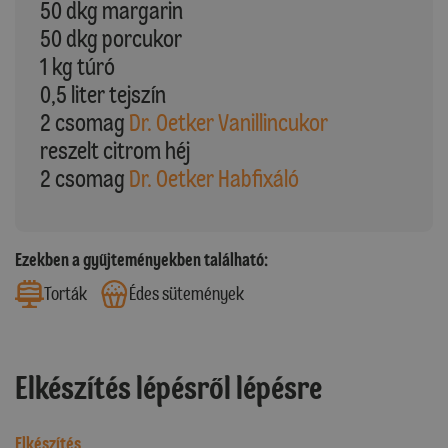
50 dkg margarin
50 dkg porcukor
1 kg túró
0,5 liter tejszín
2 csomag
Dr. Oetker Vanillincukor
reszelt citrom héj
2 csomag
Dr. Oetker Habfixáló
Ezekben a gyűjteményekben található:
Torták
Édes sütemények
Elkészítés lépésről lépésre
Elkészítés