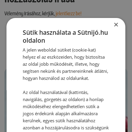
Vélemény írásához, kérjük,
jelentkezz be!
×
Sütik használata a Sütnijó.hu
oldalon
RECEPTAJÁNLÓ
A jelen weboldal sütiket (cookie-kat)
helyez el az eszközeiden, hogy biztosítsa
az oldal jobb működését, illetve, hogy
segítsen nekünk és partnereinknek átlátni,
hogyan használod az oldalunkat.
Az oldal használatával (kattintás,
navigálás, görgetés az oldalon) a honlap
működéséhez elengedhetetlen sütik a
jogos érdekünk alapján alkalmazásra
kerülnek, egyes sütik használatához
azonban a hozzájárulásodra is szükségünk