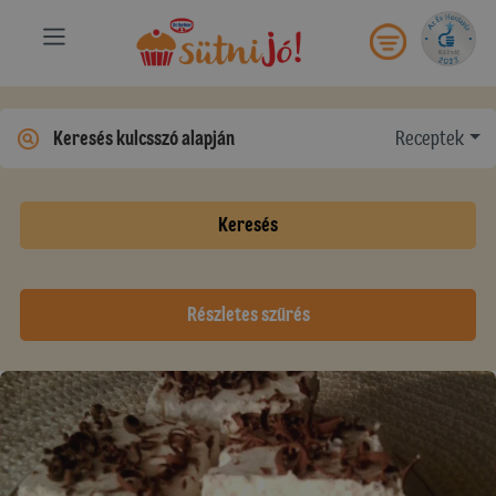
Receptek
Keresés
Részletes szűrés