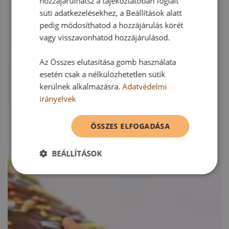
hozzájárulhatsz a tájékoztatóban foglalt
süti adatkezelésekhez, a Beállítások alatt
pedig módosíthatod a hozzájárulás körét
vagy visszavonhatod hozzájárulásod.
Az Összes elutasítása gomb használata
esetén csak a nélkülözhetetlen sütik
kerülnek alkalmazásra.
Adatvédelmi
irányelvek
ÖSSZES ELFOGADÁSA
BEÁLLÍTÁSOK