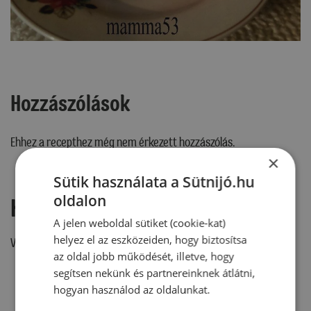
Hozzászólások
Ehhez a recepthez még nem érkezett hozzászólás.
×
Sütik használata a Sütnijó.hu
oldalon
Hozzászólás írása
A jelen weboldal sütiket (cookie-kat)
helyez el az eszközeiden, hogy biztosítsa
Vélemény írásához, kérjük,
jelentkezz be!
az oldal jobb működését, illetve, hogy
segítsen nekünk és partnereinknek átlátni,
hogyan használod az oldalunkat.