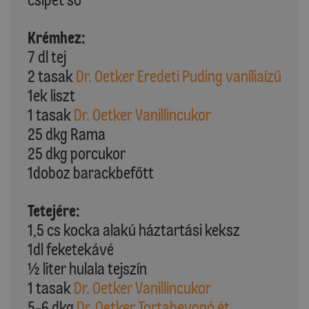
Krémhez:
7 dl tej
2 tasak
Dr. Oetker Eredeti Puding vaníliaízű
1ek liszt
1 tasak
Dr. Oetker Vanillincukor
25 dkg Rama
25 dkg porcukor
1doboz barackbefőtt
Tetejére:
1,5 cs kocka alakú háztartási keksz
1dl feketekávé
½ liter hulala tejszín
1 tasak
Dr. Oetker Vanillincukor
5-6 dkg
Dr. Oetker Tortabevonó ét