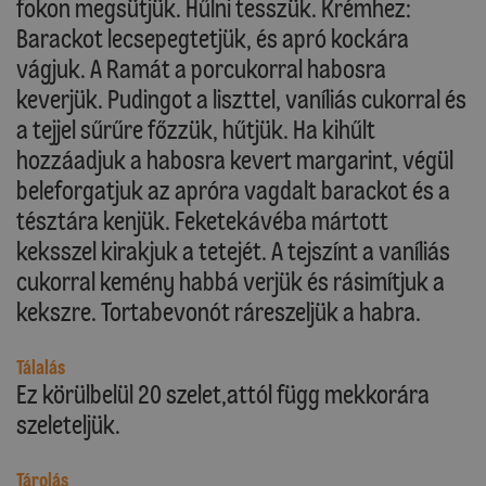
fokon megsütjük. Hűlni tesszük. Krémhez:
Barackot lecsepegtetjük, és apró kockára
vágjuk. A Ramát a porcukorral habosra
keverjük. Pudingot a liszttel, vaníliás cukorral és
a tejjel sűrűre főzzük, hűtjük. Ha kihűlt
hozzáadjuk a habosra kevert margarint, végül
beleforgatjuk az apróra vagdalt barackot és a
tésztára kenjük. Feketekávéba mártott
keksszel kirakjuk a tetejét. A tejszínt a vaníliás
cukorral kemény habbá verjük és rásimítjuk a
kekszre. Tortabevonót ráreszeljük a habra.
Tálalás
Ez körülbelül 20 szelet,attól függ mekkorára
szeleteljük.
Tárolás