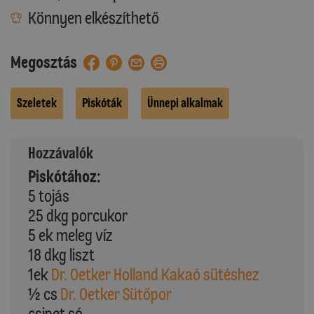
Könnyen elkészíthető
Megosztás
Szeletek
Piskóták
Ünnepi alkalmak
Hozzávalók
Piskótához:
5 tojás
25 dkg porcukor
5 ek meleg víz
18 dkg liszt
1ek
Dr. Oetker Holland Kakaó sütéshez
½ cs
Dr. Oetker Sütőpor
csipet só