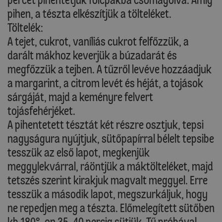
pihen, a tészta elkészítjük a tölteléket.
Töltelék:
A tejet, cukrot, vaníliás cukrot felfőzzük, a
darált mákhoz keverjük a búzadarát és
megfőzzük a tejben. A tűzről levéve hozzáadjuk
a margarint, a citrom levét és héját, a tojások
sárgáját, majd a keményre felvert
tojásfehérjéket.
A pihentetett tésztát két részre osztjuk, tepsi
nagyságura nyújtjuk, sütőpapírral bélelt tepsibe
tesszük az első lapot, megkenjük
meggylekvárral, ráöntjük a máktölteléket, majd
tetszés szerint kirakjuk magvalt meggyel. Erre
tesszük a második lapot, megszurkáljuk, hogy
ne repedjen meg a tészta. Előmelegített sütőben
kb.180°-on 35-40 percig sütjük. Tű próbával