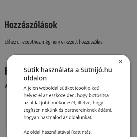
Hozzászólások
Ehhez a recepthez még nem érkezett hozzászólás.
×
Hozzászólás írása
Sütik használata a Sütnijó.hu
oldalon
Vélemény írásához, kérjük,
jelentkezz be!
A jelen weboldal sütiket (cookie-kat)
helyez el az eszközeiden, hogy biztosítsa
az oldal jobb működését, illetve, hogy
segítsen nekünk és partnereinknek átlátni,
RECEPTAJÁNLÓ
hogyan használod az oldalunkat.
Az oldal használatával (kattintás,