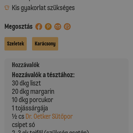
Kis gyakorlat szükséges
Megosztás
Szeletek
Karácsony
Hozzávalók
Hozzávalók a tésztához:
30 dkg liszt
20 dkg margarin
10 dkg porcukor
1 tojássárgája
½ cs
Dr. Oetker Sütőpor
csipet só
2-3 ek tejföl (szükség esetén)