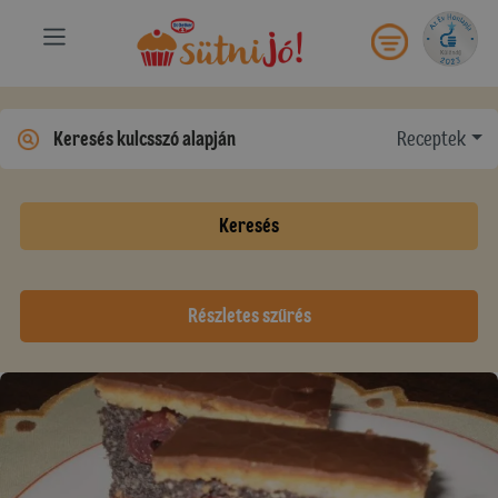
Receptek
Keresés
Részletes szűrés