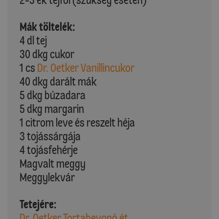
Mák töltelék:
4 dl tej
30 dkg cukor
1 cs
Dr. Oetker Vanillincukor
40 dkg darált mák
5 dkg búzadara
5 dkg margarin
1 citrom leve és reszelt héja
3 tojássárgája
4 tojásfehérje
Magvalt meggy
Meggylekvár
Tetejére:
Dr. Oetker Tortabevonó ét