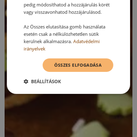
pedig módosíthatod a hozzájárulás körét
vagy visszavonhatod hozzájárulásod.
Az Összes elutasítása gomb használata
esetén csak a nélkülözhetetlen sütik
kerülnek alkalmazásra.
Adatvédelmi
irányelvek
ÖSSZES ELFOGADÁSA
BEÁLLÍTÁSOK