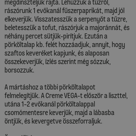
megdinszteljük rajta. Lehúzzuk a tűzről,
rászórunk 1 evőkanál fűszerpaprikát, majd jól
elkeverjük. Visszatesszük a serpenyőt a tűzre,
beletesszük a tofut, rászórjuk a majoránnát, és
néhány percet sütjük-pirítjuk. Ezután a
pörköltalap kb. felét hozzáadjuk, annyit, hogy
szaftos keveréket kapjunk, és alaposan
összekeverjük, ízlés szerint még sózzuk,
borsozzuk.
A mártáshoz a többi pörköltalapot
felmelegítjük. A Creme VEGA-t először a liszttel,
utána 1-2 evőkanál pörköltalappal
csomómentesre keverjük, majd a lábasba
öntjük, és kevergetve összeforraljuk.