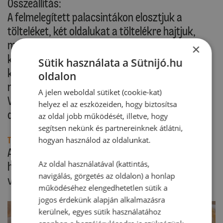
Összeállítás:
A felmelegített palacsintákon elosztjuk a
tölteléket, két oldalukat a töltelékre hajtjuk,
majd ellentétes irányból feltekerjük. Egy-egy
×
kisebb (előételes) tányérra mártást
Sütik használata a Sütnijó.hu
kanalazunk, ráhelyezünk 1-1 palacsintát, és
oldalon
meglocsoljuk további kevés mártással. Creme
A jelen weboldal sütiket (cookie-kat)
VEGA-val tálaljuk, petrezselyemzölddel
helyez el az eszközeiden, hogy biztosítsa
díszíthetjük.
az oldal jobb működését, illetve, hogy
segítsen nekünk és partnereinknek átlátni,
hogyan használod az oldalunkat.
Tipp:
A palacsintatésztához édesítetlen rizsitalt is
Az oldal használatával (kattintás,
használhatunk, a töltelékhez pedig
navigálás, görgetés az oldalon) a honlap
választhatunk füstölt helyett natúr tofut.
működéséhez elengedhetetlen sütik a
jogos érdekünk alapján alkalmazásra
kerülnek, egyes sütik használatához