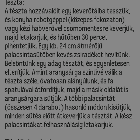
Tészta:
A tészta hozzávalóit egy keverőtálba tesszük,
és konyha robotgéppel (közepes fokozaton)
vagy kézi habverővel csomómentesre keverjük,
majd letakarjuk, és hűtőben 30 percet
pihentetjük. Egy kb. 24 cm átmérőjű
palacsintasütőben kevés zsiradékot hevítünk.
Beleöntünk egy adag tésztát, és egyenletesen
elterítjük. Amint aranysárga színűvé válik a
tészta széle, óvatosan alányúlunk, és fa
spatulával átfordítjuk, majd a másik oldalát is
aranysárgára sütjük. A többi palacsintát
(összesen 4 darabot) hasonló módon kisütjük,
minden sütés előtt átkeverjük a tésztát. A kész
palacsintákat felhasználásig letakarjuk.