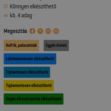
Könnyen elkészíthető
kb. 4 adag
Megosztás
Gofrik, palacsinták
Egyéb ételek
Laktózmentesen elkészíthető
Tejmentesen elkészíthető
Tojásmentesen elkészíthető
Vegán étrend szerint elkészíthető