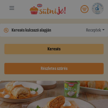
Receptek
Keresés
Részletes szűrés