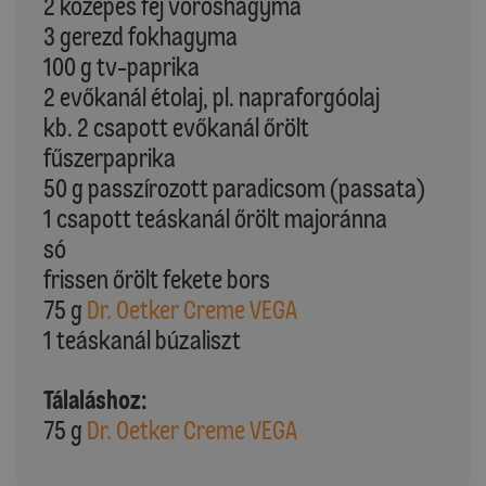
2 közepes fej vöröshagyma
3 gerezd fokhagyma
100 g tv-paprika
2 evőkanál étolaj, pl. napraforgóolaj
kb. 2 csapott evőkanál őrölt
fűszerpaprika
50 g passzírozott paradicsom (passata)
1 csapott teáskanál őrölt majoránna
só
frissen őrölt fekete bors
75 g
Dr. Oetker Creme VEGA
1 teáskanál búzaliszt
Tálaláshoz:
75 g
Dr. Oetker Creme VEGA