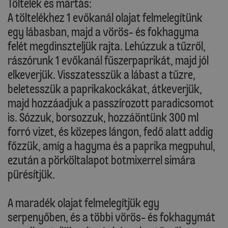
Töltelék és mártás:
A töltelékhez 1 evőkanál olajat felmelegítünk
egy lábasban, majd a vörös- és fokhagyma
felét megdinszteljük rajta. Lehúzzuk a tűzről,
rászórunk 1 evőkanál fűszerpaprikát, majd jól
elkeverjük. Visszatesszük a lábast a tűzre,
beletesszük a paprikakockákat, átkeverjük,
majd hozzáadjuk a passzírozott paradicsomot
is. Sózzuk, borsozzuk, hozzáöntünk 300 ml
forró vizet, és közepes lángon, fedő alatt addig
főzzük, amíg a hagyma és a paprika megpuhul,
ezután a pörköltalapot botmixerrel simára
pürésítjük.
A maradék olajat felmelegítjük egy
serpenyőben, és a többi vörös- és fokhagymát