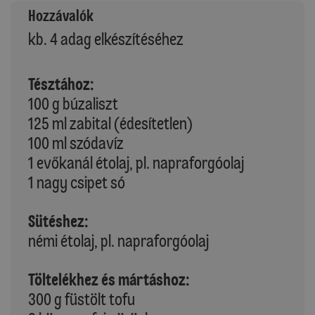
Hozzávalók
kb. 4 adag elkészítéséhez
Tésztához:
100 g búzaliszt
125 ml zabital (édesítetlen)
100 ml szódavíz
1 evőkanál étolaj, pl. napraforgóolaj
1 nagy csipet só
Sütéshez:
némi étolaj, pl. napraforgóolaj
Töltelékhez és mártáshoz:
300 g füstölt tofu