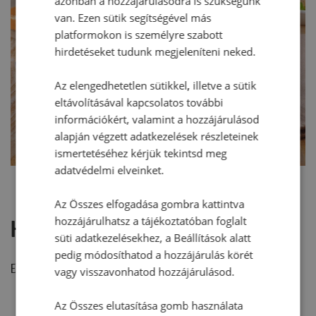
azonban a hozzájárulásodra is szükségünk
van. Ezen sütik segítségével más
platformokon is személyre szabott
hirdetéseket tudunk megjeleníteni neked.
Az elengedhetetlen sütikkel, illetve a sütik
eltávolításával kapcsolatos további
információkért, valamint a hozzájárulásod
alapján végzett adatkezelések részleteinek
ismertetéséhez kérjük tekintsd meg
adatvédelmi elveinket.
Az Összes elfogadása gombra kattintva
hozzájárulhatsz a tájékoztatóban foglalt
Hozzászólások
süti adatkezelésekhez, a Beállítások alatt
pedig módosíthatod a hozzájárulás körét
Ehhez a recepthez még nem érkezett hozzászólás.
vagy visszavonhatod hozzájárulásod.
Az Összes elutasítása gomb használata