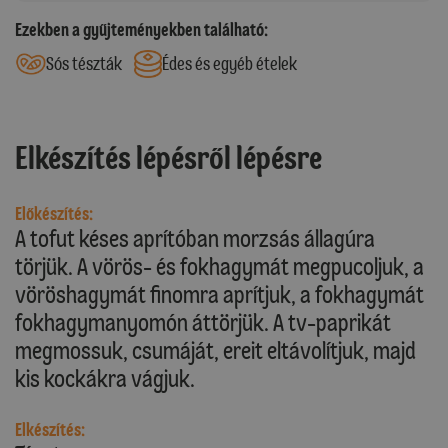
Ezekben a gyűjteményekben található:
Sós tészták
Édes és egyéb ételek
Elkészítés lépésről lépésre
Előkészítés:
A tofut késes aprítóban morzsás állagúra
törjük. A vörös- és fokhagymát megpucoljuk, a
vöröshagymát finomra aprítjuk, a fokhagymát
fokhagymanyomón áttörjük. A tv-paprikát
megmossuk, csumáját, ereit eltávolítjuk, majd
kis kockákra vágjuk.
Elkészítés: