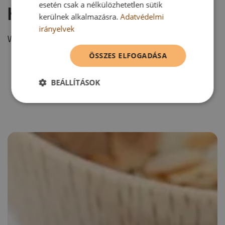
esetén csak a nélkülözhetetlen sütik
Hozzászólás írása
kerülnek alkalmazásra.
Adatvédelmi
irányelvek
Vélemény írásához, kérjük,
jelentkezz be!
ÖSSZES ELFOGADÁSA
BEÁLLÍTÁSOK
RECEPTAJÁNLÓ