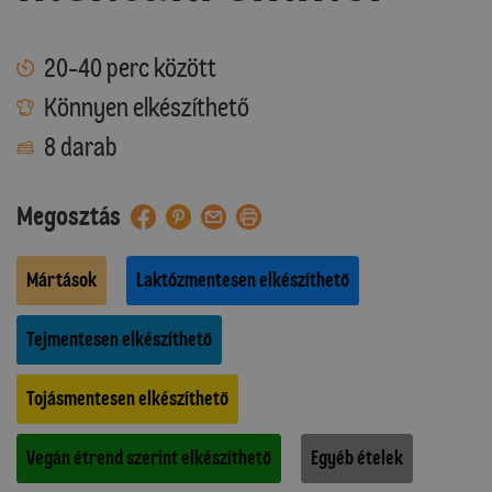
20-40 perc között
Könnyen elkészíthető
8 darab
Megosztás
Mártások
Laktózmentesen elkészíthető
Tejmentesen elkészíthető
Tojásmentesen elkészíthető
Vegán étrend szerint elkészíthető
Egyéb ételek