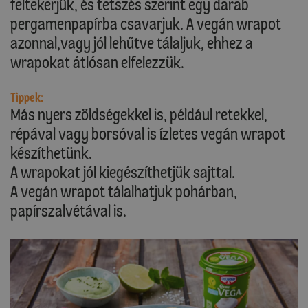
feltekerjük, és tetszés szerint egy darab
pergamenpapírba csavarjuk. A vegán wrapot
azonnal,vagy jól lehűtve tálaljuk, ehhez a
wrapokat átlósan elfelezzük.
Tippek:
Más nyers zöldségekkel is, például retekkel,
répával vagy borsóval is ízletes vegán wrapot
készíthetünk.
A wrapokat jól kiegészíthetjük sajttal.
A vegán wrapot tálalhatjuk pohárban,
papírszalvétával is.