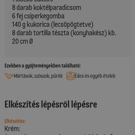
8 darab koktélparadicsom
6 fej csiperkegomba
140 g kukorica (lecsöpögtetve)
8 darab tortilla tészta (konyhakész) kb.
20 cm Ø
Ezekben a gyűjteményekben található:
Mártások, szószok, pürék
Édes és egyéb ételek
Elkészítés lépésről lépésre
Elkészítés:
Krém: