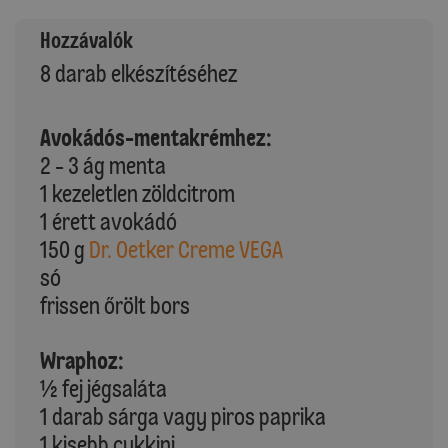
Hozzávalók
8 darab elkészítéséhez
Avokádós-mentakrémhez:
2 - 3 ág menta
1 kezeletlen zöldcitrom
1 érett avokádó
150 g
Dr. Oetker Creme VEGA
só
frissen őrölt bors
Wraphoz:
½ fej jégsaláta
1 darab sárga vagy piros paprika
1 kisebb cukkini