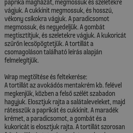
paprika magházát, megmossuk és szeletekre
vágjuk. A cukkinit megmossuk, és hosszú,
vékony csíkokra vágjuk. A paradicsomot
megmossuk, és negyedeljük. A gombát
megtisztítjuk, és szeletekre vágjuk. A kukoricát
szűrőn lecsöpögtetjük. A tortillát a
csomagoláson található leírás alapján
felmelegítjük.
Wrap megtöltése és feltekerése:
A tortillát az avokádós mentakrém kb. felével
megkenjük, közben a felső szélét szabadon
hagyjuk. Elosztjuk rajta a salátaleveleket, majd
rátesszük a paprikát és cukkinit. A maradék
krémet, a paradicsomot, a gombát és a
kukoricát is elosztjuk rajta. A tortillát szorosan