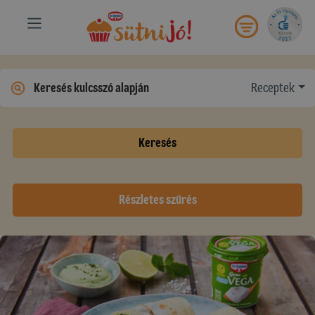
Receptek
Keresés
Részletes szűrés