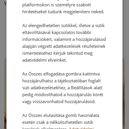
Vélemény írásához, kérjük,
jelentkezz be!
platformokon is személyre szabott
hirdetéseket tudunk megjeleníteni neked.
Az elengedhetetlen sütikkel, illetve a sütik
RECEPTAJÁNLÓ
eltávolításával kapcsolatos további
információkért, valamint a hozzájárulásod
alapján végzett adatkezelések részleteinek
ismertetéséhez kérjük tekintsd meg
adatvédelmi elveinket.
Az Összes elfogadása gombra kattintva
hozzájárulhatsz a tájékoztatóban foglalt
süti adatkezelésekhez, a Beállítások alatt
pedig módosíthatod a hozzájárulás körét
vagy visszavonhatod hozzájárulásod.
Az Összes elutasítása gomb használata
esetén csak a nélkülözhetetlen sütik
kerülnek alkalmazásra.
Adatvédelmi