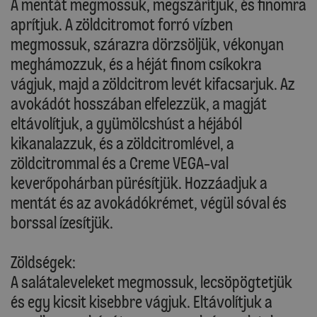
A mentát megmossuk, megszárítjuk, és finomra
aprítjuk. A zöldcitromot forró vízben
megmossuk, szárazra dörzsöljük, vékonyan
meghámozzuk, és a héját finom csíkokra
vágjuk, majd a zöldcitrom levét kifacsarjuk. Az
avokádót hosszában elfelezzük, a magját
eltávolítjuk, a gyümölcshúst a héjából
kikanalazzuk, és a zöldcitromlével, a
zöldcitrommal és a Creme VEGA-val
keverőpohárban pürésítjük. Hozzáadjuk a
mentát és az avokádókrémet, végül sóval és
borssal ízesítjük.
Zöldségek:
A salátaleveleket megmossuk, lecsöpögtetjük
és egy kicsit kisebbre vágjuk. Eltávolítjuk a