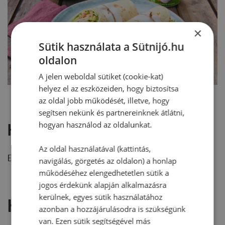
×
Sütik használata a Sütnijó.hu
oldalon
A jelen weboldal sütiket (cookie-kat)
helyez el az eszközeiden, hogy biztosítsa
az oldal jobb működését, illetve, hogy
segítsen nekünk és partnereinknek átlátni,
hogyan használod az oldalunkat.
Hozzászólások
Az oldal használatával (kattintás,
Ehhez a recepthez még nem érkezett hozzászólás.
navigálás, görgetés az oldalon) a honlap
működéséhez elengedhetetlen sütik a
jogos érdekünk alapján alkalmazásra
kerülnek, egyes sütik használatához
Hozzászólás írása
azonban a hozzájárulásodra is szükségünk
van. Ezen sütik segítségével más