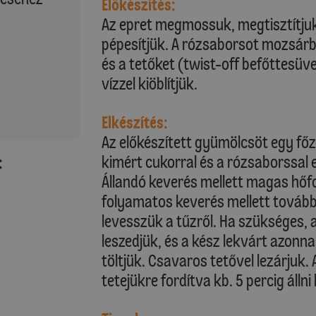
Előkészítés:
Az epret megmossuk, megtisztítju
pépesítjük. A rózsaborsot mozsárb
és a tetőket (twist-off befőttesüv
vízzel kiöblítjük.
Elkészítés:
Az előkészített gyümölcsöt egy fő
kimért cukorral és a rózsaborssal 
:
Állandó keverés mellett magas hőfok
folyamatos keverés mellett további
levesszük a tűzről. Ha szükséges, 
leszedjük, és a kész lekvárt azonn
töltjük. Csavaros tetővel lezárjuk.
tetejükre fordítva kb. 5 percig állni