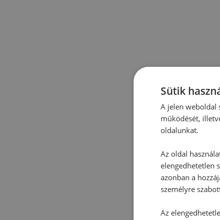
Sütik haszná
A jelen weboldal s
működését, illetv
oldalunkat.
Az oldal használa
elengedhetetlen s
azonban a hozzájá
személyre szabot
Az elengedhetetlen