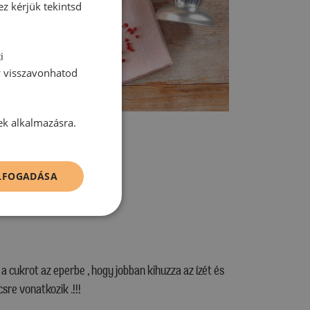
ez kérjük tekintsd
i
y visszavonhatod
ek alkalmazásra.
ELFOGADÁSA
i a cukrot az eperbe , hogy jobban kihuzza az ízét és
re vonatkozik .!!!