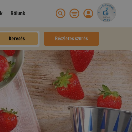
ek
Rólunk
Keresés
Részletes szűrés