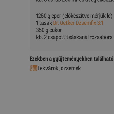
1250 g eper (előkészítve mérjük le)
1 tasak
Dr. Oetker Dzsemfix 3:1
350 g cukor
kb. 2 csapott teáskanál rózsabors
Ezekben a gyűjteményekben található
Lekvárok, dzsemek