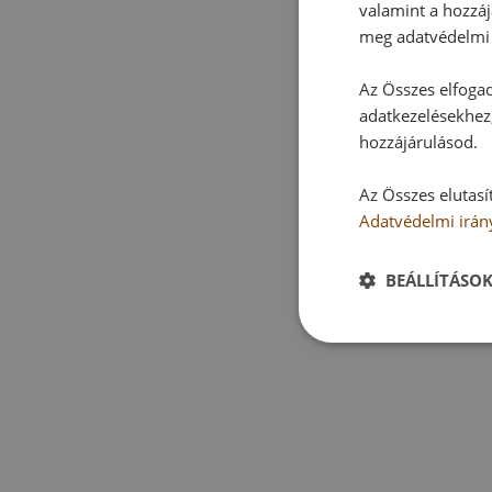
valamint a hozzáj
meg adatvédelmi 
Az Összes elfogad
adatkezelésekhez,
hozzájárulásod.
Az Összes elutasí
Adatvédelmi irán
BEÁLLÍTÁSO