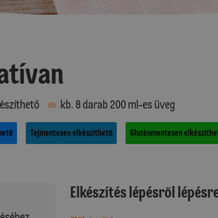
atívan
észíthető
kb. 8 darab 200 ml-es üveg
hető
Tejmentesen elkészíthető
Gluténmentesen elkészíthe
Elkészítés lépésről lépésr
téséhez