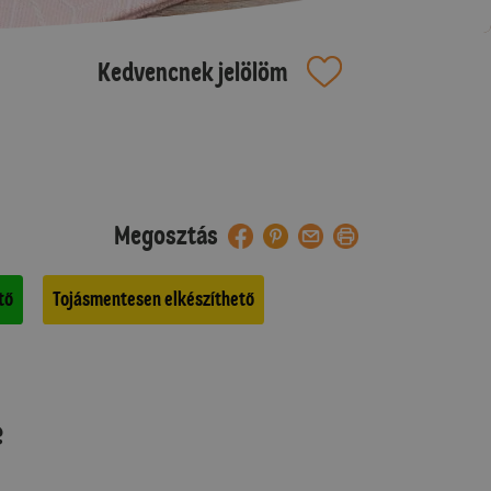
Kedvencnek jelölöm
Megosztás
tő
Tojásmentesen elkészíthető
e