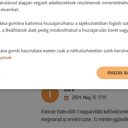
árulásod alapján végzett adatkezelések részleteinek ismertetéséh
elveinket.
ása gombra kattintva hozzájárulhatsz a tájékoztatóban foglalt süt
 a Beállítások alatt pedig módosíthatod a hozzájárulás körét vag
tása gomb használata esetén csak a nélkülözhetetlen sütik kerüln
yelvek
Hozzászólások
K
ÖSSZES 
Imre
I
2024. May. 12. 17:11
A lekvár főzés elött 1 nappal elöbb kell beletenn
megmarad az eredeti színe . Ez minden gyümölcs