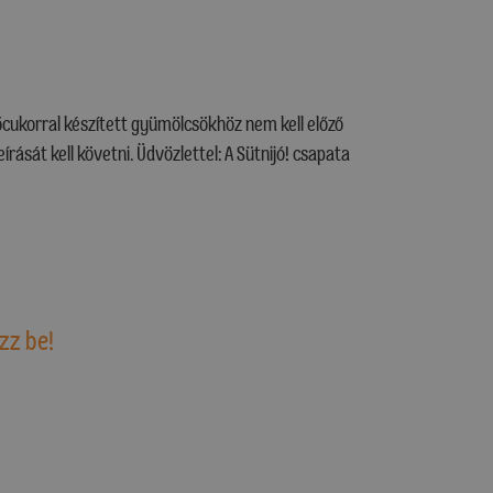
zőcukorral készített gyümölcsökhöz nem kell előző
írását kell követni. Üdvözlettel: A Sütnijó! csapata
zz be!