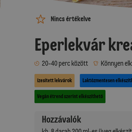
Nincs értékelve
Eperlekvár kre
20-40 perc között
Könnyen elk
Ízesített lekvárok
Laktózmentesen elkészít
Vegán étrend szerint elkészíthető
Hozzávalók
kb. 8 darab 200 ml-es üveg elkészí