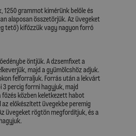
k, 1250 grammot kimérünk belőle és
an alaposan összetörjük. Az üvegeket
eg tető) kifőzzük vagy nagyon forró
zőedénybe öntjük. A dzsemfixet a
elkeverjük, majd a gyümölcshöz adjuk.
on felforraljuk. Forrás után a lekvárt
 3 percig forrni hagyjuk, majd
a főzés közben keletkezett habot
al az előkészített üvegekbe peremig
 Az üvegeket rögtön megfordítjuk, és a
 hagyjuk.