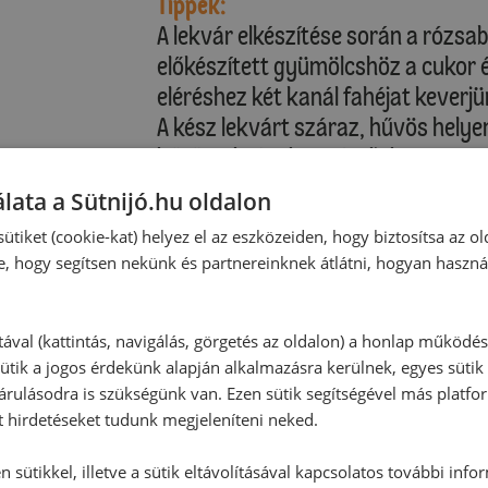
Tippek:
A lekvár elkészítése során a rózsabo
előkészített gyümölcshöz a cukor é
eléréshez két kanál fahéjat keverjü
A kész lekvárt száraz, hűvös helyen
hűtőszekrényben tároljuk.
lata a Sütnijó.hu oldalon
ütiket (cookie-kat) helyez el az eszközeiden, hogy biztosítsa az ol
e, hogy segítsen nekünk és partnereinknek átlátni, hogyan haszná
tával (kattintás, navigálás, görgetés az oldalon) a honlap működé
ütik a jogos érdekünk alapján alkalmazásra kerülnek, egyes sütik
rulásodra is szükségünk van. Ezen sütik segítségével más platfo
t hirdetéseket tudunk megjeleníteni neked.
 sütikkel, illetve a sütik eltávolításával kapcsolatos további info