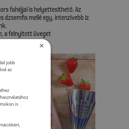
rs fahéjjal is helyettesíthető. Az
s dzsemfix mellé egy, intenzívebb íz
nk.
, a felnyitott üveget
×
dal jobb
lod az
séhez
 használatához
rmokon is
rmációkért,