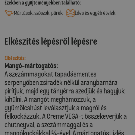
Ezekben a gyűjteményekben található:
Mártások, szószok, pürék
Édes és egyéb ételek
Elkészítés lépésről lépésre
Elkészítés:
Mangó-mártogatós:
A szezámmagokat tapadásmentes
serpenyőben zsiradék nélkül aranybarnára
pirítjuk, majd egy tányérra szedjük és hagyjuk
kihűlni. A mangót meghámozzuk, a
gyümölcshúst leválasztjuk a magról és
felkockázzuk. A Creme VEGA-t összekeverjük a
chutneyval, a szezámmaggal és a
mangókockákkal ¾-ével. A mártogatóst ízlés