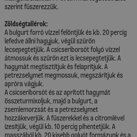
szerint fűszerezzük.
Zöldségtallérok:
A bulgurt forró vízzel felöntjük és kb. 20 percig
lefedve állni hagyjuk, végül szűrőn
lecsepegtetjük. A csicseriborsót folyó vízzel
átmossuk és szűrőn ezt is lecsepegtetjük. A
hagymát megtisztítjuk és felaprítjuk. A
petrezselymet megmossuk, megszárítjuk és
apróra vágjuk.
A csicseriborsót és az aprított hagymát
összeturmixoljuk, majd a bulgurt, a
zsemlemorzsát és a petrezselymet
hozzákeverjük. A fűszerekkel és a citromlével
ízesítjük, végül kb. 10 percig pihentetjük. A
masszából kb. 20 kisebb golyót formázunk és a