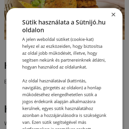
×
Sütik használata a Sütnijó.hu
oldalon
A jelen weboldal sütiket (cookie-kat)
helyez el az eszközeiden, hogy biztosítsa
az oldal jobb működését, illetve, hogy
segítsen nekünk és partnereinknek átlátni,
Hozzászólások
hogyan használod az oldalunkat.
Az oldal használatával (kattintás,
Ehhez a recepthez még nem érkezett hozzászólás.
navigálás, görgetés az oldalon) a honlap
működéséhez elengedhetetlen sütik a
jogos érdekünk alapján alkalmazásra
Hozzászólás írása
kerülnek, egyes sütik használatához
azonban a hozzájárulásodra is szükségünk
van. Ezen sütik segítségével más
Vélemény írásához, kérjük,
jelentkezz be!