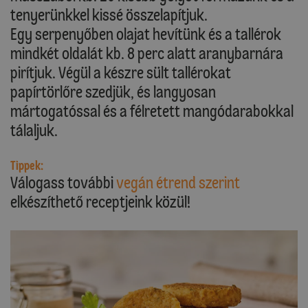
tenyerünkkel kissé összelapítjuk.
Egy serpenyőben olajat hevítünk és a tallérok
mindkét oldalát kb. 8 perc alatt aranybarnára
pirítjuk. Végül a készre sült tallérokat
papírtörlőre szedjük, és langyosan
mártogatóssal és a félretett mangódarabokkal
tálaljuk.
Tippek:
Válogass további
vegán étrend szerint
elkészíthető receptjeink közül!