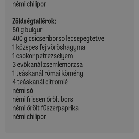
némi chilipor
Zöldségtallérok:
50 g bulgur
400 g csicseriborsó lecsepegtetve
1 közepes fej vöröshagyma
1 csokor petrezselyem
3 evőkanál zsemlemorzsa
1 teáskanál római kömény
4 teáskanál citromlé
némi só
némi frissen őrölt bors
némi őrölt fűszerpaprika
némi chilipor