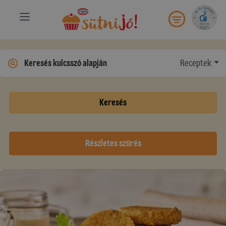
Receptek
Keresés
Részletes szűrés