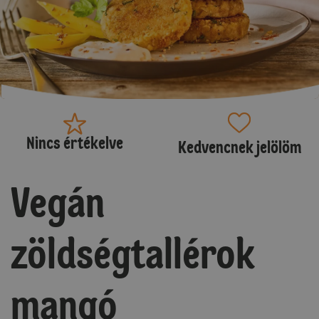
Nincs értékelve
Kedvencnek jelölöm
Vegán
zöldségtallérok
mangó