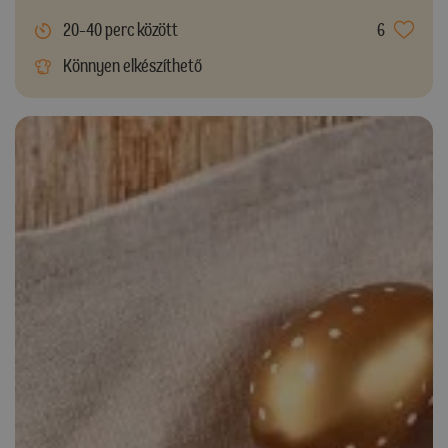
20-40 perc között
6
Könnyen elkészíthető