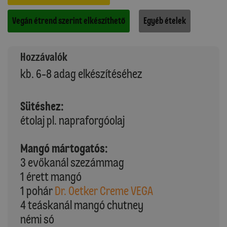
Vegán étrend szerint elkészíthető
Egyéb ételek
Hozzávalók
kb. 6-8 adag elkészítéséhez
Sütéshez:
étolaj pl. napraforgóolaj
Mangó mártogatós:
3 evőkanál szezámmag
1 érett mangó
1 pohár
Dr. Oetker Creme VEGA
4 teáskanál mangó chutney
némi só