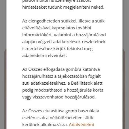
platformokon is személyre szabott
hirdetéseket tudunk megjeleníteni neked.
RECEPTAJÁNLÓ
Az elengedhetetlen sütikkel, illetve a sütik
eltávolításával kapcsolatos további
információkért, valamint a hozzájárulásod
alapján végzett adatkezelések részleteinek
ismertetéséhez kérjük tekintsd meg
adatvédelmi elveinket.
Az Összes elfogadása gombra kattintva
hozzájárulhatsz a tájékoztatóban foglalt
süti adatkezelésekhez, a Beállítások alatt
pedig módosíthatod a hozzájárulás körét
vagy visszavonhatod hozzájárulásod.
Az Összes elutasítása gomb használata
esetén csak a nélkülözhetetlen sütik
kerülnek alkalmazásra.
Adatvédelmi