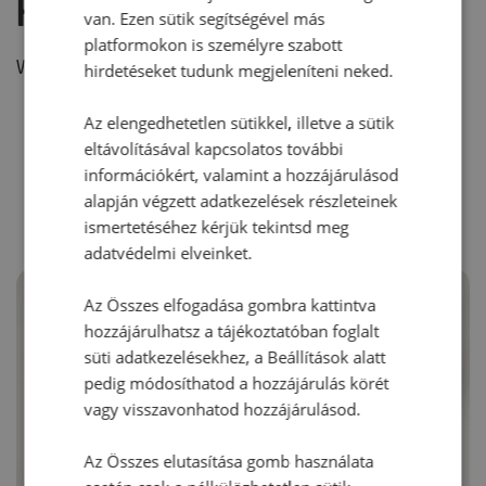
Hozzászólás írása
van. Ezen sütik segítségével más
platformokon is személyre szabott
Vélemény írásához, kérjük,
jelentkezz be!
hirdetéseket tudunk megjeleníteni neked.
Az elengedhetetlen sütikkel, illetve a sütik
eltávolításával kapcsolatos további
RECEPTAJÁNLÓ
információkért, valamint a hozzájárulásod
alapján végzett adatkezelések részleteinek
ismertetéséhez kérjük tekintsd meg
adatvédelmi elveinket.
Az Összes elfogadása gombra kattintva
hozzájárulhatsz a tájékoztatóban foglalt
süti adatkezelésekhez, a Beállítások alatt
pedig módosíthatod a hozzájárulás körét
vagy visszavonhatod hozzájárulásod.
Az Összes elutasítása gomb használata