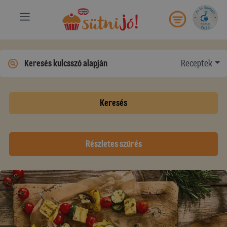
Receptek
Keresés
Részletes szűrés