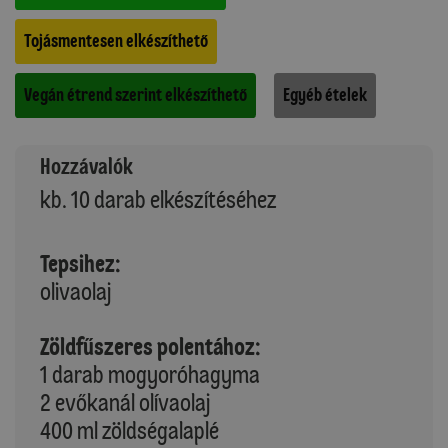
Tojásmentesen elkészíthető
Vegán étrend szerint elkészíthető
Egyéb ételek
Hozzávalók
kb. 10 darab elkészítéséhez
Tepsihez:
olivaolaj
Zöldfűszeres polentához:
1 darab mogyoróhagyma
2 evőkanál olívaolaj
400 ml zöldségalaplé