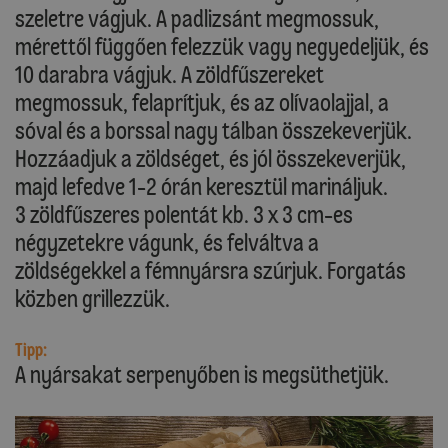
szeletre vágjuk. A padlizsánt megmossuk,
mérettől függően felezzük vagy negyedeljük, és
10 darabra vágjuk. A zöldfűszereket
megmossuk, felaprítjuk, és az olívaolajjal, a
sóval és a borssal nagy tálban összekeverjük.
Hozzáadjuk a zöldséget, és jól összekeverjük,
majd lefedve 1-2 órán keresztül marináljuk.
3 zöldfűszeres polentát kb. 3 x 3 cm-es
négyzetekre vágunk, és felváltva a
zöldségekkel a fémnyársra szúrjuk. Forgatás
közben grillezzük.
Tipp:
A nyársakat serpenyőben is megsüthetjük.