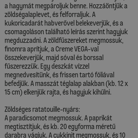
a hagymát megpároljuk benne. Hozzáöntjük a
zöldségalaplevet, és felforraljuk. A
kukoricadarát habverővel belekeverjük, és a
csomagoláson található leírás szerint hagyjuk
megduzzadni. A zöldfűszereket megmossuk,
finomra aprítjuk, a Creme VEGA-val
összekeverjük, majd sóval és borssal
fűszerezzük. Egy deszkát vízzel
megnedvesítünk, és frissen tartó fóliával
befedjük. A masszát téglalap alakban (kb. 12 x
15 cm) elkenjük rajta, és hagyjuk kihűlni.
Zöldséges ratatouille-nyárs:
A paradicsomot megmossuk. A paprikát
megtisztítjuk, és kb. 20 egyforma méretű
darabra vágjuk. A cukkinit megmossuk, és 10