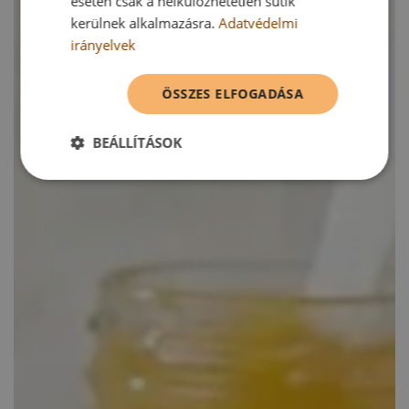
esetén csak a nélkülözhetetlen sütik
kerülnek alkalmazásra.
Adatvédelmi
irányelvek
ÖSSZES ELFOGADÁSA
BEÁLLÍTÁSOK