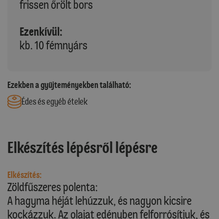
frissen őrölt bors
Ezenkívül:
kb. 10 fémnyárs
Ezekben a gyűjteményekben található:
Édes és egyéb ételek
Elkészítés lépésről lépésre
Elkészítés:
Zöldfűszeres polenta:
A hagyma héját lehúzzuk, és nagyon kicsire
kockázzuk. Az olajat edényben felforrósítjuk, és