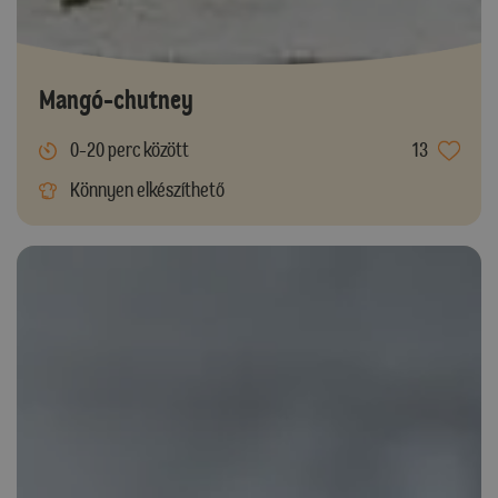
Mangó-chutney
0-20 perc között
13
Könnyen elkészíthető