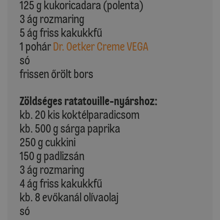
125 g kukoricadara (polenta)
3 ág rozmaring
5 ág friss kakukkfű
1 pohár
Dr. Oetker Creme VEGA
só
frissen őrölt bors
Zöldséges ratatouille-nyárshoz:
kb. 20 kis koktélparadicsom
kb. 500 g sárga paprika
250 g cukkini
150 g padlizsán
3 ág rozmaring
4 ág friss kakukkfű
kb. 8 evőkanál olívaolaj
só