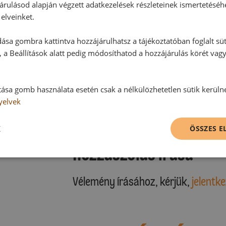
árulásod alapján végzett adatkezelések részleteinek ismertetéséh
elveinket.
ása gombra kattintva hozzájárulhatsz a tájékoztatóban foglalt süt
 a Beállítások alatt pedig módosíthatod a hozzájárulás körét vag
Hozzászólások
tása gomb használata esetén csak a nélkülözhetetlen sütik kerüln
yelvek
Ehhez a recepthez még nem érkeze
K
ÖSSZES 
Hozzászólás írása
Vélemény írásához, kérjük,
jelentke