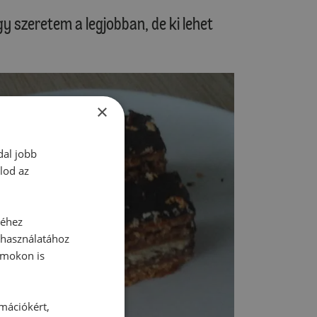
y szeretem a legjobban, de ki lehet
×
dal jobb
lod az
séhez
 használatához
rmokon is
rmációkért,