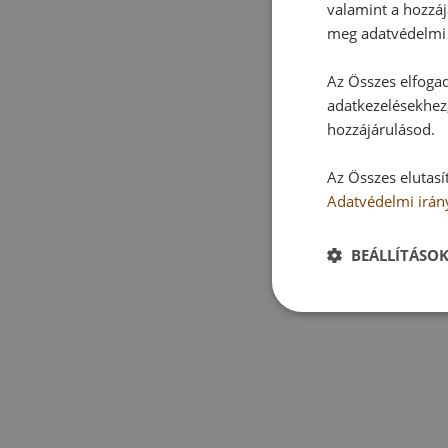
valamint a hozzáj
meg adatvédelmi 
Az Összes elfogad
adatkezelésekhez,
hozzájárulásod.
Az Összes elutasí
Adatvédelmi irán
BEÁLLÍTÁSO