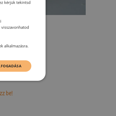
ez kérjük tekintsd
i
y visszavonhatod
ek alkalmazásra.
tt hozzászólás.
ELFOGADÁSA
zz be!