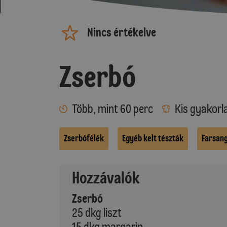
Nincs értékelve
Zserbó
Több, mint 60 perc
Kis gyakorl
Zserbófélék
Egyéb kelt tészták
Farsan
Hozzávalók
Zserbó
25 dkg liszt
15 dkg margarin