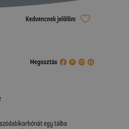
Kedvencnek jelölöm
Megosztás
e
, szódabikarbónát egy tálba