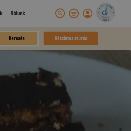
ek
Rólunk
Keresés
Részletes szűrés