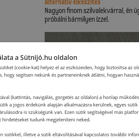
Alternatív elkészítés
Nagyon finom szilvalekvárral, én úg
próbálni bármilyen ízzel.
lata a Sütnijó.hu oldalon
ütiket (cookie-kat) helyez el az eszközeiden, hogy biztosítsa az ol
e, hogy segítsen nekünk és partnereinknek átlátni, hogyan haszná
tával (kattintás, navigálás, görgetés az oldalon) a honlap működé
ütik a jogos érdekünk alapján alkalmazásra kerülnek, egyes sütik
rulásodra is szükségünk van. Ezen sütik segítségével más platfo
t hirdetéseket tudunk megjeleníteni neked.
 sütikkel, illetve a sütik eltávolításával kapcsolatos további info