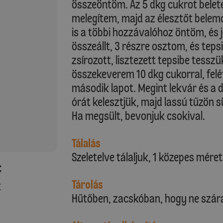
összeöntöm. Az 5 dkg cukrot belete
melegítem, majd az élesztőt belemo
is a többi hozzávalóhoz öntöm, és 
összeállt, 3 részre osztom, és tep
zsírozott, lisztezett tepsibe tesszü
összekeverem 10 dkg cukorral, felét
második lapot. Megint lekvár és a d
órát kelesztjük, majd lassú tűzön s
Ha megsült, bevonjuk csokival.
Tálalás
Szeletelve tálaljuk, 1 közepes mére
:
Tárolás
k
Hűtőben, zacskóban, hogy ne szára