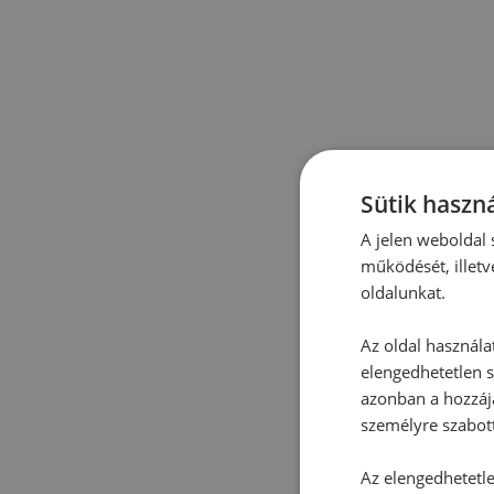
Sütik haszná
A jelen weboldal s
működését, illetv
oldalunkat.
Az oldal használa
elengedhetetlen s
azonban a hozzájá
személyre szabot
Az elengedhetetlen