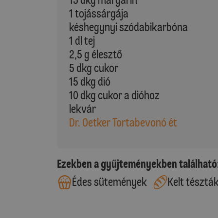
1 tojássárgája
késhegynyi szódabikarbóna
1 dl tej
2,5 g élesztő
5 dkg cukor
15 dkg dió
10 dkg cukor a dióhoz
lekvár
Dr. Oetker Tortabevonó ét
Ezekben a gyűjteményekben található
Édes sütemények
Kelt tésztá