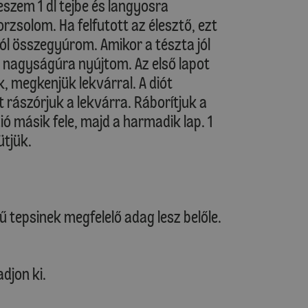
szem 1 dl tejbe és langyosra
rzsolom. Ha felfutott az élesztő, ezt
jól összegyúrom. Amikor a tészta jól
si nagyságúra nyújtom. Az első lapot
k, megkenjük lekvárral. A diót
 rászórjuk a lekvárra. Ráborítjuk a
ió másik fele, majd a harmadik lap. 1
ütjük.
tű tepsinek megfelelő adag lesz belőle.
djon ki.