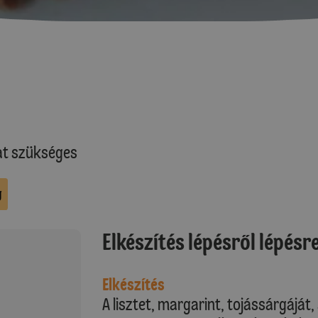
at szükséges
g
Elkészítés lépésről lépésr
Elkészítés
A lisztet, margarint, tojássárgáját