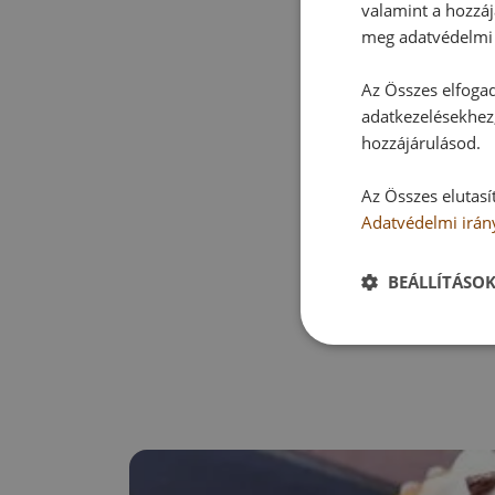
valamint a hozzáj
meg adatvédelmi 
Az Összes elfogad
adatkezelésekhez,
hozzájárulásod.
Az Összes elutasí
Adatvédelmi irán
BEÁLLÍTÁSO