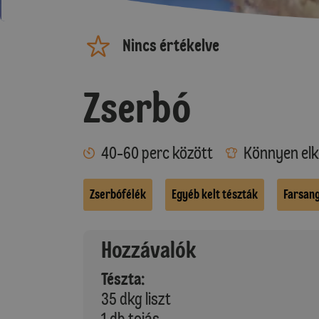
Nincs értékelve
Zserbó
40-60 perc között
Könnyen elk
Zserbófélék
Egyéb kelt tészták
Farsan
Hozzávalók
Tészta:
35 dkg liszt
1 db tojás