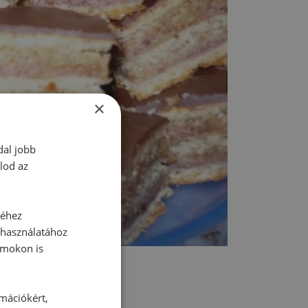
×
dal jobb
lod az
séhez
 használatához
rmokon is
rmációkért,