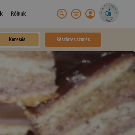
ek
Rólunk
Keresés
Részletes szűrés