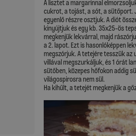
A lisztet a margarinnal elmorzsolju
cukrot, a tojást, a sót, a sütőport.
egyenlő részre osztjuk. A diót össz
kinyújtjuk és egy kb. 35x25-ös teps
megkenjük lekvárral, majd rászórjuk
a 2. lapot. Ezt is hasonlóképpen l
megszórjuk. A tetejére tesszük az 
villával megszurkáljuk, és 1 órát l
sütőben, közepes hőfokon addig süt
világospirosra nem sül.
Ha kihűlt, a tetejét megkenjük a gő