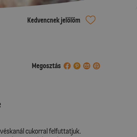
Kedvencnek jelölöm
Megosztás
e
véskanál cukorral felfuttatjuk.