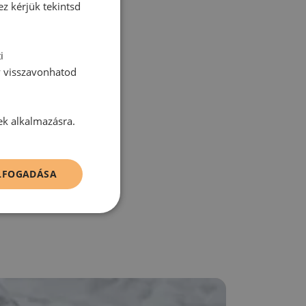
ez kérjük tekintsd
tt hozzászólás.
i
y visszavonhatod
ek alkalmazásra.
zz be!
ELFOGADÁSA