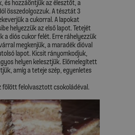
k, és hozzáöntjük az élesztőt, a
 Jól összedolgozzuk. A tésztát 3
ekeverjük a cukorral. A lapokat
ibe helyezzük az első lapot. Tetejét
 a diós cukor felét. Erre ráhelyezzük
ekvárral megkenjük, a maradék dióval
utolsó lapot. Kicsit rányomkodjuk,
angyos helyen kelesztjük. Előmelegített
jük, amíg a teteje szép, egyenletes
z fölött felolvasztott csokoládéval.