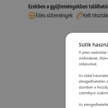
Ezekben a gyűjteményekben található
Édes sütemények
Kelt tésztá
Sütik haszná
A jelen weboldal s
működését, illetv
oldalunkat.
Az oldal használa
elengedhetetlen s
azonban a hozzájá
személyre szabot
Az elengedhetetlen