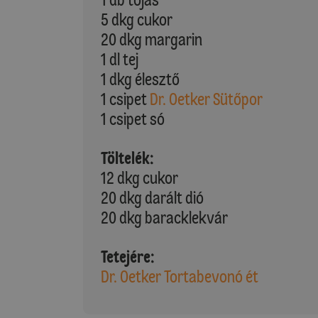
5 dkg cukor
20 dkg margarin
1 dl tej
1 dkg élesztő
1 csipet
Dr. Oetker Sütőpor
1 csipet só
Töltelék:
12 dkg cukor
20 dkg darált dió
20 dkg baracklekvár
Tetejére:
Dr. Oetker Tortabevonó ét