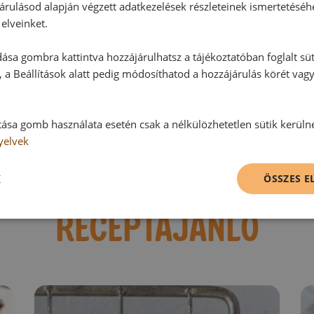
Hozzászólások
árulásod alapján végzett adatkezelések részleteinek ismertetéséh
elveinket.
Ehhez a recepthez még nem érkeze
ása gombra kattintva hozzájárulhatsz a tájékoztatóban foglalt süt
 a Beállítások alatt pedig módosíthatod a hozzájárulás körét vag
Hozzászólás írása
tása gomb használata esetén csak a nélkülözhetetlen sütik kerüln
yelvek
Vélemény írásához, kérjük,
jelentke
K
ÖSSZES 
RECEPTAJÁNLÓ