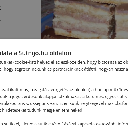
:
k
lata a Sütnijó.hu oldalon
ütiket (cookie-kat) helyez el az eszközeiden, hogy biztosítsa az ol
e, hogy segítsen nekünk és partnereinknek átlátni, hogyan haszná
tával (kattintás, navigálás, görgetés az oldalon) a honlap működé
ütik a jogos érdekünk alapján alkalmazásra kerülnek, egyes sütik
rulásodra is szükségünk van. Ezen sütik segítségével más platfo
t hirdetéseket tudunk megjeleníteni neked.
 sütikkel, illetve a sütik eltávolításával kapcsolatos további info