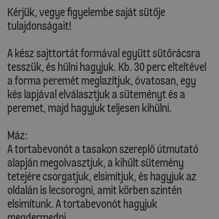
Kérjük, vegye figyelembe saját sütője
tulajdonságait!
A kész sajttortát formával együtt sütőrácsra
tesszük, és hűlni hagyjuk. Kb. 30 perc elteltével
a forma peremét meglazítjuk, óvatosan, egy
kés lapjával elválasztjuk a süteményt és a
peremet, majd hagyjuk teljesen kihűlni.
Máz:
A tortabevonót a tasakon szereplő útmutató
alapján megolvasztjuk, a kihűlt sütemény
tetejére csorgatjuk, elsimítjuk, és hagyjuk az
oldalán is lecsorogni, amit körben szintén
elsimítunk. A tortabevonót hagyjuk
megdermedni.