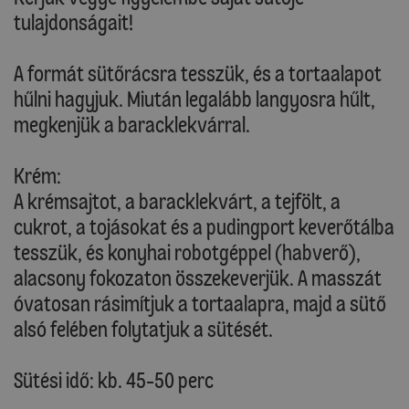
tulajdonságait!
A formát sütőrácsra tesszük, és a tortaalapot
hűlni hagyjuk. Miután legalább langyosra hűlt,
megkenjük a baracklekvárral.
Krém:
A krémsajtot, a baracklekvárt, a tejfölt, a
cukrot, a tojásokat és a pudingport keverőtálba
tesszük, és konyhai robotgéppel (habverő),
alacsony fokozaton összekeverjük. A masszát
óvatosan rásimítjuk a tortaalapra, majd a sütő
alsó felében folytatjuk a sütését.
Sütési idő: kb. 45-50 perc