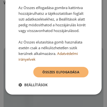
Vélemény írásához, kérjük,
jelentkezz be!
Az Összes elfogadása gombra kattintva
hozzájárulhatsz a tájékoztatóban foglalt
süti adatkezelésekhez, a Beállítások alatt
RECEPTAJÁNLÓ
pedig módosíthatod a hozzájárulás körét
vagy visszavonhatod hozzájárulásod.
Az Összes elutasítása gomb használata
esetén csak a nélkülözhetetlen sütik
kerülnek alkalmazásra.
Adatvédelmi
irányelvek
ÖSSZES ELFOGADÁSA
BEÁLLÍTÁSOK