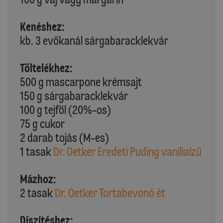
Kenéshez:
kb. 3 evőkanál sárgabaracklekvár
Töltelékhez:
500 g mascarpone krémsajt
150 g sárgabaracklekvár
100 g tejföl (20%-os)
75 g cukor
2 darab tojás (M-es)
1 tasak
Dr. Oetker Eredeti Puding vaníliaízű
Mázhoz:
2 tasak
Dr. Oetker Tortabevonó ét
Díszítéshez: