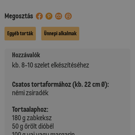
Megosztás
Egyéb torták
Ünnepi alkalmak
Hozzávalók
kb. 8-10 szelet elkészítéséhez
Csatos tortaformához (kb. 22 cm Ø):
némi zsiradék
Tortaalaphoz:
180 g zabkeksz
50 g őrölt dióbél
100 g vaj vagy margarin