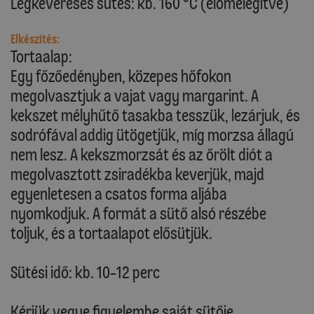
Légkeveréses sütés: kb. 160 °C (előmelegítve)
Elkészítés:
Tortaalap:
Egy főzőedényben, közepes hőfokon
megolvasztjuk a vajat vagy margarint. A
kekszet mélyhűtő tasakba tesszük, lezárjuk, és
sodrófával addig ütögetjük, míg morzsa állagú
nem lesz. A kekszmorzsát és az őrölt diót a
megolvasztott zsiradékba keverjük, majd
egyenletesen a csatos forma aljába
nyomkodjuk. A formát a sütő alsó részébe
toljuk, és a tortaalapot elősütjük.
Sütési idő: kb. 10-12 perc
Kérjük vegye figyelembe saját sütője