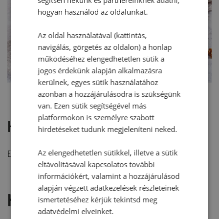
hogyan használod az oldalunkat.
Az oldal használatával (kattintás,
navigálás, görgetés az oldalon) a honlap
működéséhez elengedhetetlen sütik a
jogos érdekünk alapján alkalmazásra
kerülnek, egyes sütik használatához
azonban a hozzájárulásodra is szükségünk
van. Ezen sütik segítségével más
platformokon is személyre szabott
Hozzászólások
hirdetéseket tudunk megjeleníteni neked.
Az elengedhetetlen sütikkel, illetve a sütik
Ehhez a recepthez még nem érkezett hozzászólás.
eltávolításával kapcsolatos további
információkért, valamint a hozzájárulásod
alapján végzett adatkezelések részleteinek
Hozzászólás írása
ismertetéséhez kérjük tekintsd meg
adatvédelmi elveinket.