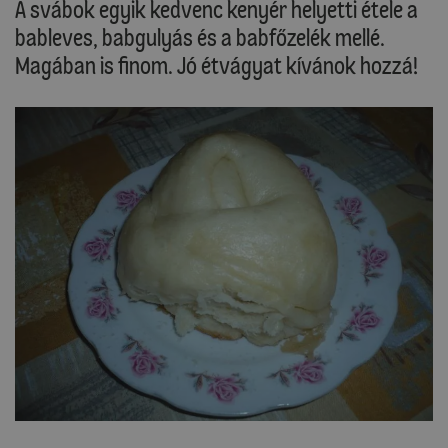
A svábok egyik kedvenc kenyér helyetti étele a
bableves, babgulyás és a babfőzelék mellé.
Magában is finom. Jó étvágyat kívánok hozzá!