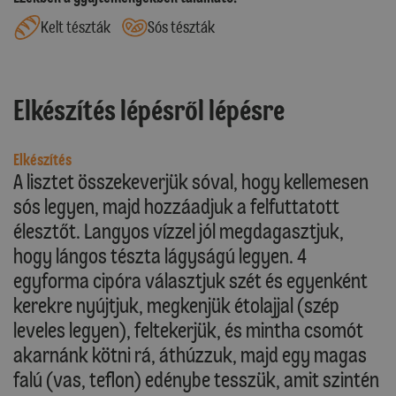
Kelt tészták
Sós tészták
Elkészítés lépésről lépésre
Elkészítés
A lisztet összekeverjük sóval, hogy kellemesen
sós legyen, majd hozzáadjuk a felfuttatott
élesztőt. Langyos vízzel jól megdagasztjuk,
hogy lángos tészta lágyságú legyen. 4
egyforma cipóra választjuk szét és egyenként
kerekre nyújtjuk, megkenjük étolajjal (szép
leveles legyen), feltekerjük, és mintha csomót
akarnánk kötni rá, áthúzzuk, majd egy magas
falú (vas, teflon) edénybe tesszük, amit szintén