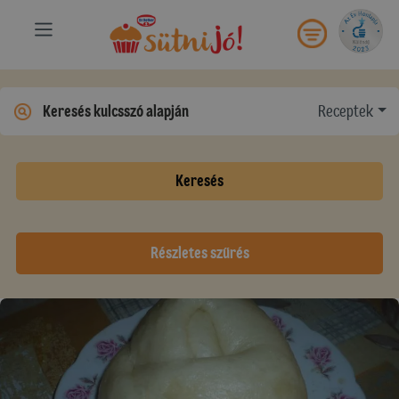
Receptek
Keresés
Részletes szűrés