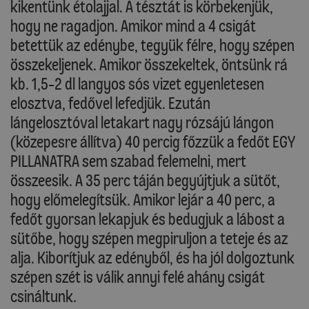
kikentünk étolajjal. A tésztát is körbekenjük,
hogy ne ragadjon. Amikor mind a 4 csigát
betettük az edénybe, tegyük félre, hogy szépen
összekeljenek. Amikor összekeltek, öntsünk rá
kb. 1,5-2 dl langyos sós vizet egyenletesen
elosztva, fedővel lefedjük. Ezután
lángelosztóval letakart nagy rózsájú lángon
(közepesre állítva) 40 percig főzzük a fedőt EGY
PILLANATRA sem szabad felemelni, mert
összeesik. A 35 perc táján begyújtjuk a sütőt,
hogy előmelegítsük. Amikor lejár a 40 perc, a
fedőt gyorsan lekapjuk és bedugjuk a lábost a
sütőbe, hogy szépen megpiruljon a teteje és az
alja. Kiborítjuk az edényből, és ha jól dolgoztunk
szépen szét is válik annyi felé ahány csigát
csináltunk.