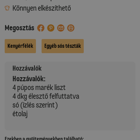
Könnyen elkészíthető
Megosztás
Kenyérfélék
Egyéb sós tészták
Hozzávalók
Hozzávalók:
4 púpos marék liszt
4 dkg élesztő felfuttatva
só (ízlés szerint)
étolaj
Ezekben a gyűjteményekben található: