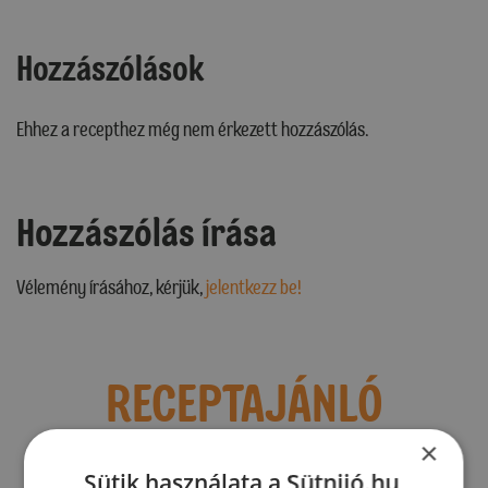
Hozzászólások
Ehhez a recepthez még nem érkezett hozzászólás.
Hozzászólás írása
Vélemény írásához, kérjük,
jelentkezz be!
RECEPTAJÁNLÓ
×
Sütik használata a Sütnijó.hu