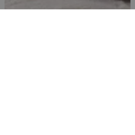
Házi mézes krémes - „Vera22”
Sütibarátunk receptje alapján
Több, mint 60 perc
34
Könnyen elkészíthető