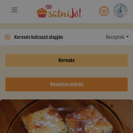
Receptek
Keresés
Részletes szűrés