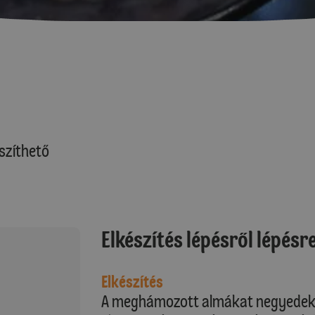
szíthető
Elkészítés lépésről lépésr
Elkészítés
A meghámozott almákat negyedekbe