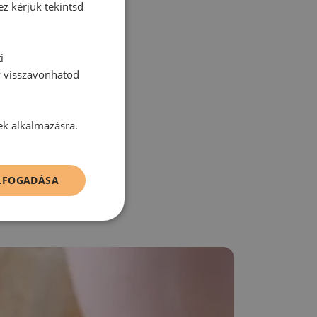
tt hozzászólás.
ez kérjük tekintsd
i
y visszavonhatod
zz be!
ek alkalmazásra.
ELFOGADÁSA