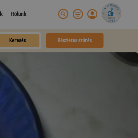
ek
Rólunk
Keresés
Részletes szűrés