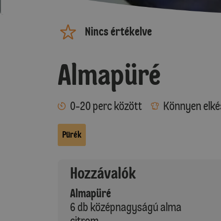
Nincs értékelve
Almapüré
0-20 perc között
Könnyen elké
Pürék
Hozzávalók
Almapüré
6 db középnagyságú alma
citrom