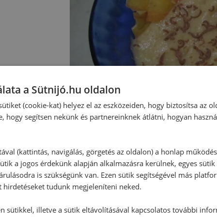
lata a Sütnijó.hu oldalon
ütiket (cookie-kat) helyez el az eszközeiden, hogy biztosítsa az ol
e, hogy segítsen nekünk és partnereinknek átlátni, hogyan haszná
tával (kattintás, navigálás, görgetés az oldalon) a honlap működé
ütik a jogos érdekünk alapján alkalmazásra kerülnek, egyes sütik
rulásodra is szükségünk van. Ezen sütik segítségével más platfo
Hozzászólások
t hirdetéseket tudunk megjeleníteni neked.
 sütikkel, illetve a sütik eltávolításával kapcsolatos további info