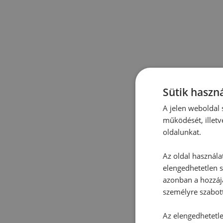
Sütik haszná
A jelen weboldal s
működését, illetv
oldalunkat.
Az oldal használa
elengedhetetlen s
azonban a hozzájá
személyre szabot
Az elengedhetetlen