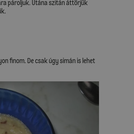
a pároljuk. Utána szitán áttörjük
ük.
n finom. De csak úgy simán is lehet