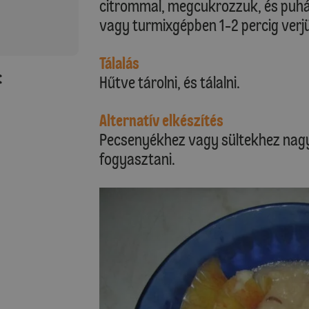
citrommal, megcukrozzuk, és puhár
vagy turmixgépben 1-2 percig verj
Tálalás
:
Hűtve tárolni, és tálalni.
Alternatív elkészítés
Pecsenyékhez vagy sültekhez nagyo
fogyasztani.