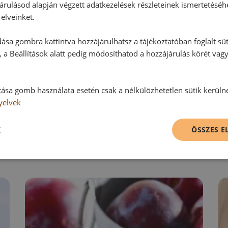
Ehhez a recepthez még nem érkeze
árulásod alapján végzett adatkezelések részleteinek ismertetéséh
elveinket.
ása gombra kattintva hozzájárulhatsz a tájékoztatóban foglalt süt
Hozzászólás írása
 a Beállítások alatt pedig módosíthatod a hozzájárulás körét vag
Vélemény írásához, kérjük,
jelentke
tása gomb használata esetén csak a nélkülözhetetlen sütik kerüln
yelvek
RECEPTAJÁNLÓ
K
ÖSSZES 