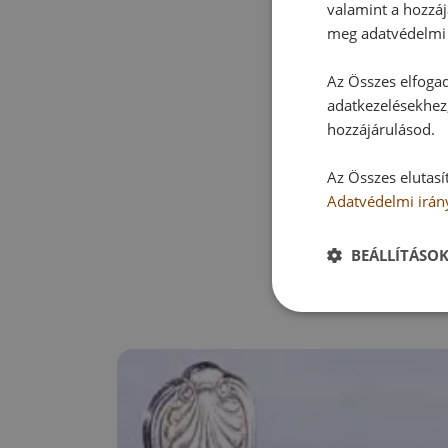
valamint a hozzáj
meg adatvédelmi 
Az Összes elfogad
adatkezelésekhez,
hozzájárulásod.
Az Összes elutasí
Adatvédelmi irán
BEÁLLÍTÁSO