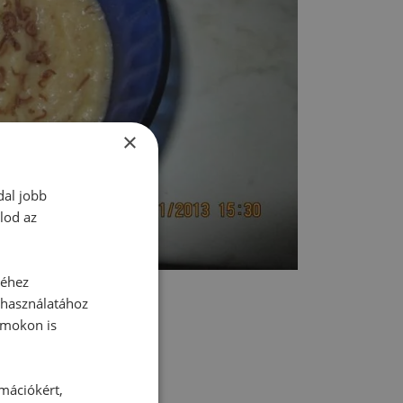
×
dal jobb
lod az
séhez
 használatához
rmokon is
rmációkért,