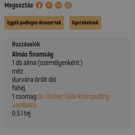
Megosztás
Egyéb pudingos desszertek
Gyerekeknek
Hozzávalók
Almás finomság
1 db alma (személyenként)
méz
durvára őrölt dió
fahéj
1 csomag
Dr. Oetker Gála Krémpuding
vaníliaízű
0,5 l tej