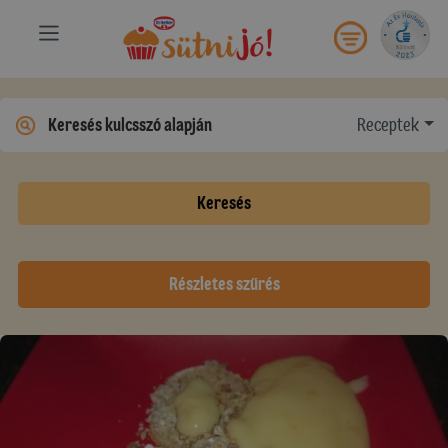
Receptek
Keresés
Részletes szűrés