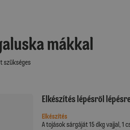
galuska mákkal
at szükséges
Elkészítés lépésről lépésr
Elkészítés
A tojások sárgáját 15 dkg vajjal, 1 