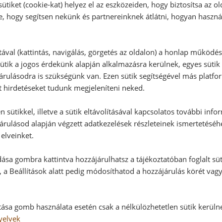
ütiket (cookie-kat) helyez el az eszközeiden, hogy biztosítsa az ol
Vélemény írásához, kérjük,
jelentke
e, hogy segítsen nekünk és partnereinknek átlátni, hogyan haszná
tával (kattintás, navigálás, görgetés az oldalon) a honlap működé
RECEPTAJÁNLÓ
ütik a jogos érdekünk alapján alkalmazásra kerülnek, egyes sütik
rulásodra is szükségünk van. Ezen sütik segítségével más platfo
t hirdetéseket tudunk megjeleníteni neked.
 sütikkel, illetve a sütik eltávolításával kapcsolatos további info
árulásod alapján végzett adatkezelések részleteinek ismertetéséh
elveinket.
ása gombra kattintva hozzájárulhatsz a tájékoztatóban foglalt süt
 a Beállítások alatt pedig módosíthatod a hozzájárulás körét vag
tása gomb használata esetén csak a nélkülözhetetlen sütik kerüln
yelvek