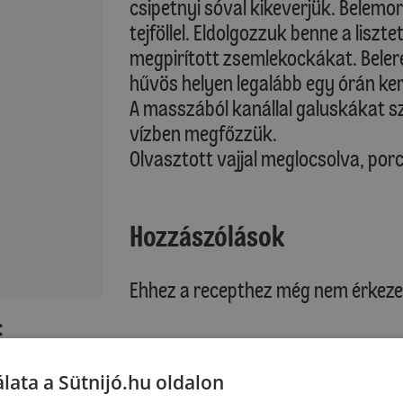
csipetnyi sóval kikeverjük. Belemorz
tejföllel. Eldolgozzuk benne a liszt
megpirított zsemlekockákat. Belere
hűvös helyen legalább egy órán ker
A masszából kanállal galuskákat s
vízben megfőzzük.
Olvasztott vajjal meglocsolva, por
Hozzászólások
Ehhez a recepthez még nem érkeze
:
Hozzászólás írása
lata a Sütnijó.hu oldalon