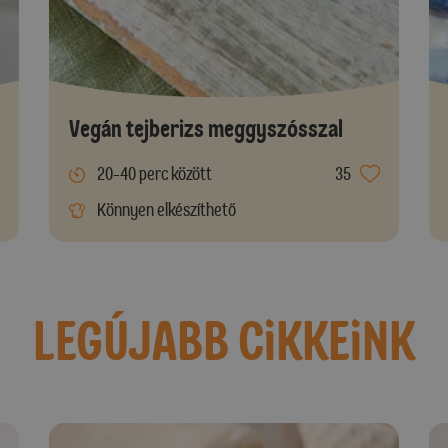
Vegán tejberizs meggyszósszal
20-40 perc között
35
Könnyen elkészíthető
LEGÚJABB CiKKEiNK