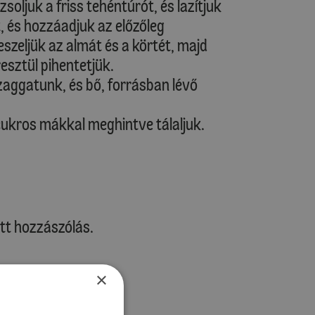
soljuk a friss tehéntúrót, és lazítjuk
et, és hozzáadjuk az előzőleg
szeljük az almát és a körtét, majd
esztül pihentetjük.
zaggatunk, és bő, forrásban lévő
cukros mákkal meghintve tálaljuk.
tt hozzászólás.
×