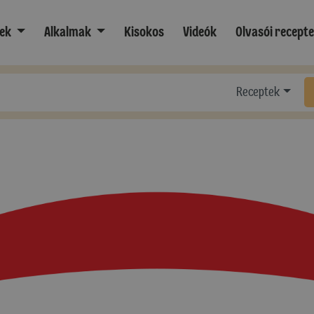
ek
Alkalmak
Kisokos
Videók
Olvasói recept
Receptek