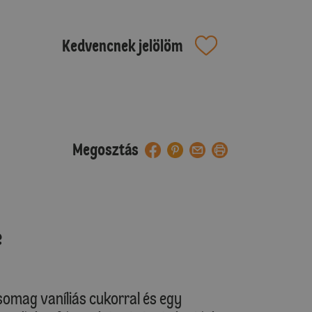
Kedvencnek jelölöm
Megosztás
e
csomag vaníliás cukorral és egy