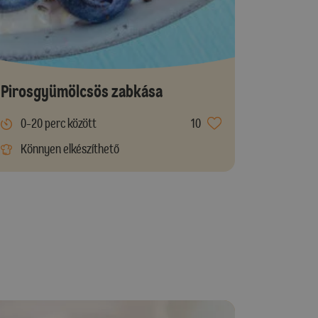
Pirosgyümölcsös zabkása
0-20 perc között
10
Könnyen elkészíthető