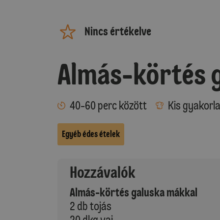
Nincs értékelve
Almás-körtés 
40-60 perc között
Kis gyakorl
Egyéb édes ételek
Hozzávalók
Almás-körtés galuska mákkal
2 db tojás
20 dkg vaj