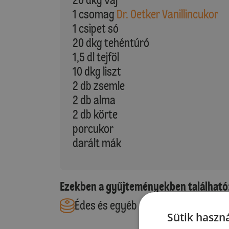
1 csomag
Dr. Oetker Vanillincukor
1 csipet só
20 dkg tehéntúró
1,5 dl tejföl
10 dkg liszt
2 db zsemle
2 db alma
2 db körte
porcukor
darált mák
Ezekben a gyűjteményekben található
Édes és egyéb ételek
Sütik haszná