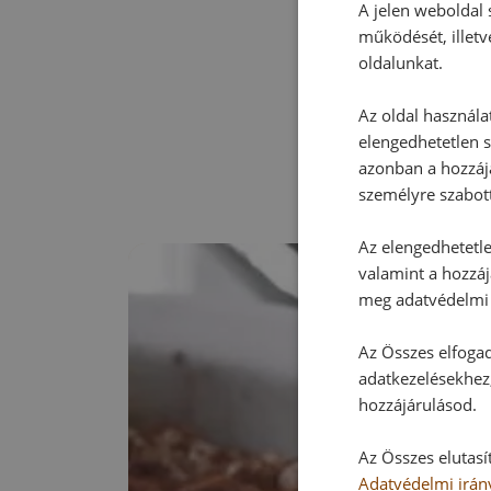
A jelen weboldal s
működését, illetv
oldalunkat.
Az oldal használa
elengedhetetlen s
azonban a hozzájá
személyre szabot
Az elengedhetetlen
valamint a hozzáj
meg adatvédelmi 
Az Összes elfogad
adatkezelésekhez,
hozzájárulásod.
Az Összes elutasí
Adatvédelmi irán