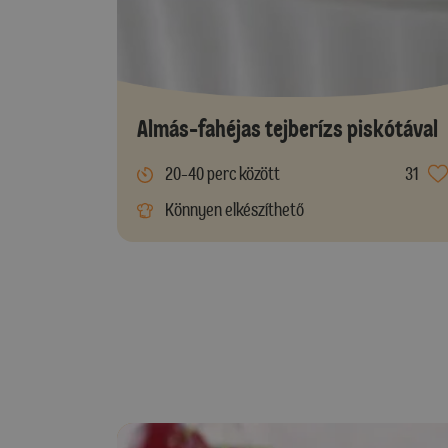
Almás-fahéjas tejberízs piskótával
20-40 perc között
31
Könnyen elkészíthető