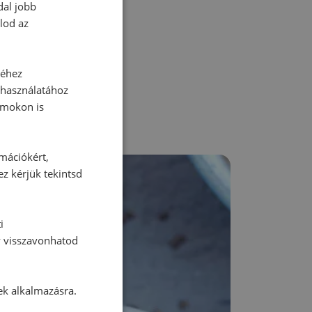
dal jobb
zz be!
lod az
séhez
 használatához
rmokon is
rmációkért,
ez kérjük tekintsd
i
y visszavonhatod
ek alkalmazásra.