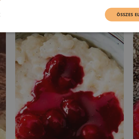
K
ÖSSZES 