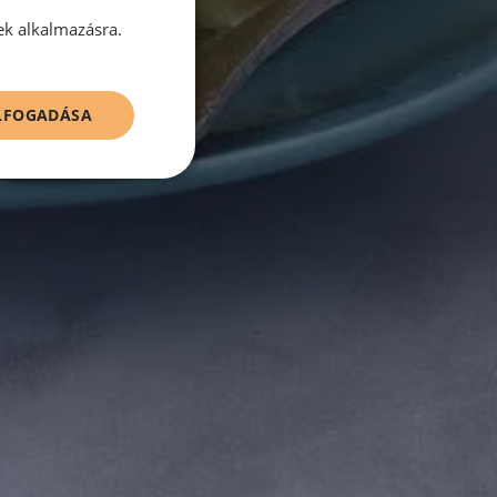
ek alkalmazásra.
ELFOGADÁSA