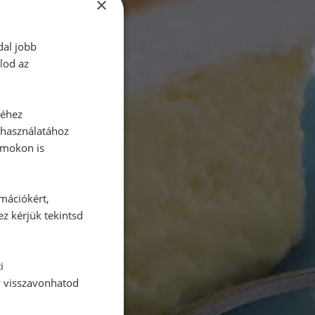
×
dal jobb
lod az
séhez
 használatához
rmokon is
rmációkért,
ez kérjük tekintsd
i
y visszavonhatod