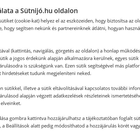
lata a Sütnijó.hu oldalon
ütiket (cookie-kat) helyez el az eszközeiden, hogy biztosítsa az ol
e, hogy segítsen nekünk és partnereinknek átlátni, hogyan haszná
tával (kattintás, navigálás, görgetés az oldalon) a honlap működé
ütik a jogos érdekünk alapján alkalmazásra kerülnek, egyes sütik
rulásodra is szükségünk van. Ezen sütik segítségével más platfo
t hirdetéseket tudunk megjeleníteni neked.
 sütikkel, illetve a sütik eltávolításával kapcsolatos további info
árulásod alapján végzett adatkezelések részleteinek ismertetéséh
elveinket.
ása gombra kattintva hozzájárulhatsz a tájékoztatóban foglalt süt
 a Beállítások alatt pedig módosíthatod a hozzájárulás körét vag