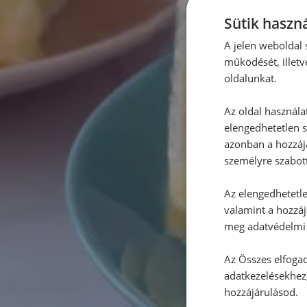
Sütik haszná
A jelen weboldal s
működését, illetv
oldalunkat.
Az oldal használa
elengedhetetlen s
azonban a hozzájá
személyre szabot
Az elengedhetetlen
valamint a hozzáj
meg adatvédelmi 
Az Összes elfogad
adatkezelésekhez,
hozzájárulásod.