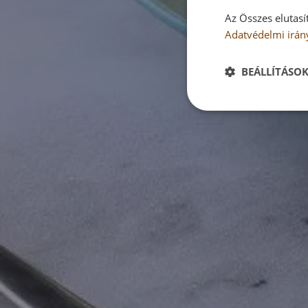
Az Összes elutasí
Adatvédelmi irán
BEÁLLÍTÁSO