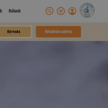
ek
Rólunk
Keresés
Részletes szűrés