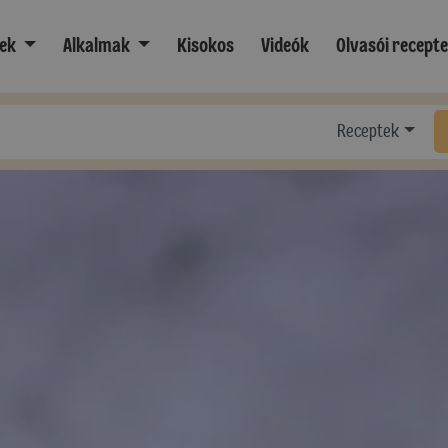
ek
Alkalmak
Kisokos
Videók
Olvasói recept
Receptek