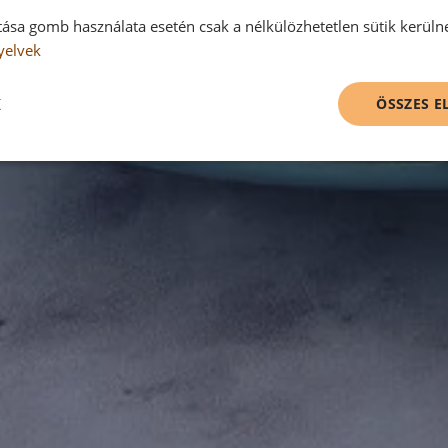
tása gomb használata esetén csak a nélkülözhetetlen sütik kerüln
yelvek
K
ÖSSZES 