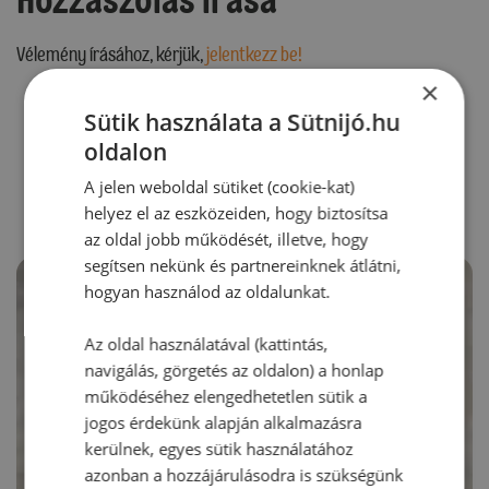
Vélemény írásához, kérjük,
jelentkezz be!
×
Sütik használata a Sütnijó.hu
oldalon
RECEPTAJÁNLÓ
A jelen weboldal sütiket (cookie-kat)
helyez el az eszközeiden, hogy biztosítsa
az oldal jobb működését, illetve, hogy
segítsen nekünk és partnereinknek átlátni,
hogyan használod az oldalunkat.
Az oldal használatával (kattintás,
navigálás, görgetés az oldalon) a honlap
működéséhez elengedhetetlen sütik a
jogos érdekünk alapján alkalmazásra
kerülnek, egyes sütik használatához
azonban a hozzájárulásodra is szükségünk