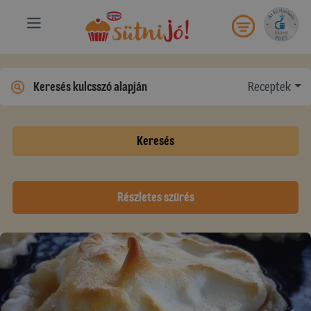
Receptek
Keresés
Részletes szűrés