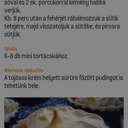
sóval és 2 ek. porcukorral kemény habbá
verjük.
Kb. 8 perc után a fehérjét ráhalmozzuk a sütik
tetejére, majd visszatoljuk a sütőbe, és pirosra
sütjük.
Tálalás
6-8 db mini tortácskához.
Alternatív elkészítés
A tojásos krém helyett sűrűre főzött pudingot is
tehetünk bele.