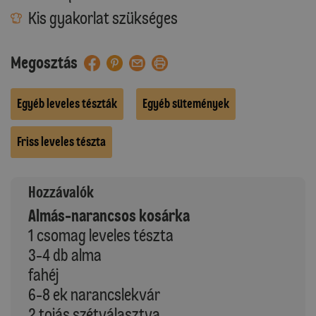
Kis gyakorlat szükséges
Megosztás
Egyéb leveles tészták
Egyéb sütemények
Friss leveles tészta
Hozzávalók
Almás-narancsos kosárka
1 csomag leveles tészta
3-4 db alma
fahéj
6-8 ek narancslekvár
2 tojás szétválasztva