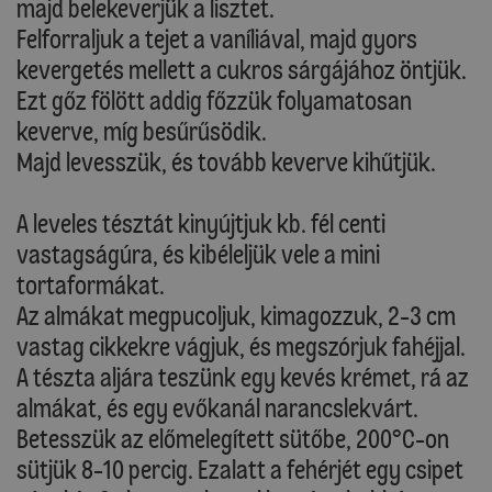
majd belekeverjük a lisztet.
Felforraljuk a tejet a vaníliával, majd gyors
kevergetés mellett a cukros sárgájához öntjük.
Ezt gőz fölött addig főzzük folyamatosan
keverve, míg besűrűsödik.
Majd levesszük, és tovább keverve kihűtjük.
A leveles tésztát kinyújtjuk kb. fél centi
vastagságúra, és kibéleljük vele a mini
tortaformákat.
Az almákat megpucoljuk, kimagozzuk, 2-3 cm
vastag cikkekre vágjuk, és megszórjuk fahéjjal.
A tészta aljára teszünk egy kevés krémet, rá az
almákat, és egy evőkanál narancslekvárt.
Betesszük az előmelegített sütőbe, 200°C-on
sütjük 8-10 percig. Ezalatt a fehérjét egy csipet