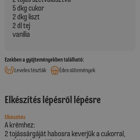
5 dkg cukor
2 dkg liszt
2 dl tej
vanília
Ezekben a gyűjteményekben található:
Leveles tészták
Édes sütemények
Elkészítés lépésről lépésre
Elkészítés
A krémhez:
2 tojássárgáját habosra keverjük a cukorral,