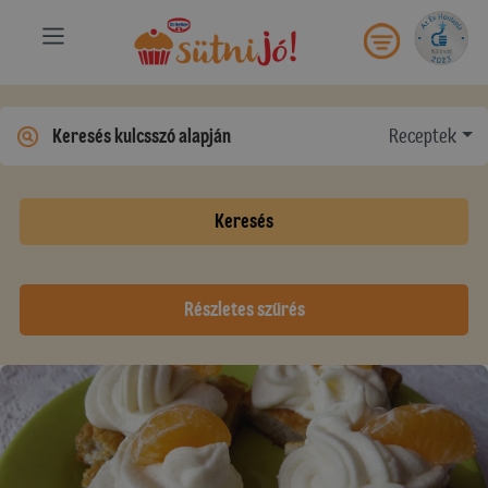
Receptek
Keresés
Részletes szűrés