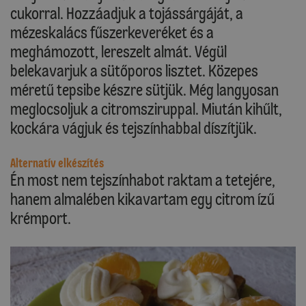
cukorral. Hozzáadjuk a tojássárgáját, a
mézeskalács fűszerkeveréket és a
meghámozott, lereszelt almát. Végül
belekavarjuk a sütőporos lisztet. Közepes
méretű tepsibe készre sütjük. Még langyosan
meglocsoljuk a citromsziruppal. Miután kihűlt,
kockára vágjuk és tejszínhabbal díszítjük.
Alternatív elkészítés
Én most nem tejszínhabot raktam a tetejére,
hanem almalében kikavartam egy citrom ízű
krémport.