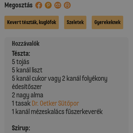
Megosztás
Kevert tészták, kuglófok
Szeletek
Gyerekeknek
Hozzávalók
Tészta:
5 tojás
5 kanál liszt
5 kanál cukor vagy 2 kanál folyékony
édesítőszer
2 nagy alma
1 tasak
Dr. Oetker Sütőpor
1 kanál mézeskalács fűszerkeverék
Szirup: