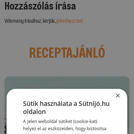
Hozzászólás írása
Vélemény írásához, kérjük,
jelentkezz be!
RECEPTAJÁNLÓ
×
Sütik használata a Sütnijó.hu
oldalon
A jelen weboldal sütiket (cookie-kat)
helyez el az eszközeiden, hogy biztosítsa