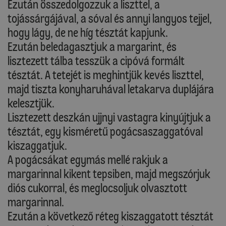
Ezután összedolgozzuk a liszttel, a
tojássárgájával, a sóval és annyi langyos tejjel,
hogy lágy, de ne híg tésztát kapjunk.
Ezután beledagasztjuk a margarint, és
lisztezett tálba tesszük a cipóvá formált
tésztát. A tetejét is meghintjük kevés liszttel,
majd tiszta konyharuhával letakarva duplájára
kelesztjük.
Lisztezett deszkán ujjnyi vastagra kinyújtjuk a
tésztát, egy kisméretű pogácsaszaggatóval
kiszaggatjuk.
A pogácsákat egymás mellé rakjuk a
margarinnal kikent tepsiben, majd megszórjuk
diós cukorral, és meglocsoljuk olvasztott
margarinnal.
Ezután a következő réteg kiszaggatott tésztát