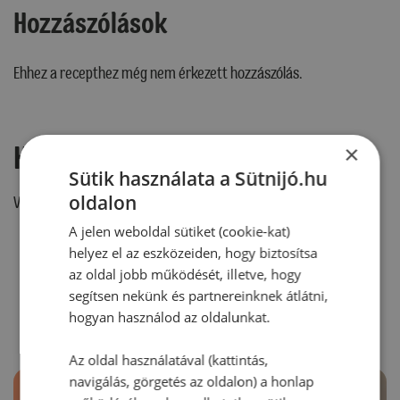
Hozzászólások
Ehhez a recepthez még nem érkezett hozzászólás.
Hozzászólás írása
×
Sütik használata a Sütnijó.hu
oldalon
Vélemény írásához, kérjük,
jelentkezz be!
A jelen weboldal sütiket (cookie-kat)
helyez el az eszközeiden, hogy biztosítsa
az oldal jobb működését, illetve, hogy
RECEPTAJÁNLÓ
segítsen nekünk és partnereinknek átlátni,
hogyan használod az oldalunkat.
Az oldal használatával (kattintás,
navigálás, görgetés az oldalon) a honlap