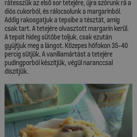
rátesszük az első sor tetejére, újra szórunk rá a
diós cukorból, és rálocsolunk a margarinból.
Addig rakosgatjuk a tepsibe a tésztát, amíg
csak tart. A tetejére olvasztott margarin kerül.
A tepsit hideg sütőbe toljuk, csak ezután
gyújtjuk meg a lángot. Közepes hőfokon 35-40
percig sütjük. A vaníliamártást a tetejére
pudingporból készítjük, végül naranccsal
díszítjük.