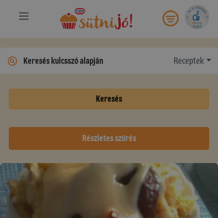
Receptek
Keresés
Részletes szűrés