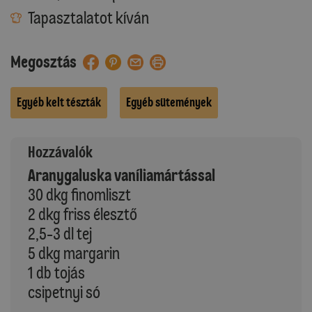
Tapasztalatot kíván
Megosztás
Egyéb kelt tészták
Egyéb sütemények
Hozzávalók
Aranygaluska vaníliamártással
30 dkg finomliszt
2 dkg friss élesztő
2,5-3 dl tej
5 dkg margarin
1 db tojás
csipetnyi só