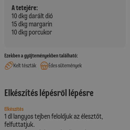
A tetejére:
10 dkg darált dió
15 dkg margarin
10 dkg porcukor
Ezekben a gyűjteményekben található:
Kelt tészták
Édes sütemények
Elkészítés lépésről lépésre
Elkészítés
1 dl langyos tejben feloldjuk az élesztőt,
felfuttatjuk.