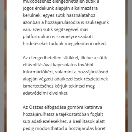
működéséhez elengedhetetlen sütik a
jogos érdekünk alapján alkalmazásra
kerülnek, egyes sütik használatához
azonban a hozzájárulásodra is szükségünk
van. Ezen sütik segítségével más
platformokon is személyre szabott
hirdetéseket tudunk megjeleníteni neked.
Az elengedhetetlen sütikkel, illetve a sütik
eltávolításával kapcsolatos további
információkért, valamint a hozzájárulásod
alapján végzett adatkezelések részleteinek
ismertetéséhez kérjük tekintsd meg
adatvédelmi elveinket.
Az Összes elfogadása gombra kattintva
hozzájárulhatsz a tájékoztatóban foglalt
süti adatkezelésekhez, a Beállítások alatt
pedig módosíthatod a hozzájárulás körét