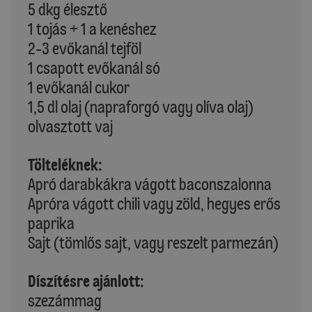
5 dkg élesztő
1 tojás + 1 a kenéshez
2-3 evőkanál tejföl
1 csapott evőkanál só
1 evőkanál cukor
1,5 dl olaj (napraforgó vagy olíva olaj)
olvasztott vaj
Tölteléknek:
Apró darabkákra vágott baconszalonna
Apróra vágott chili vagy zöld, hegyes erős
paprika
Sajt (tömlős sajt, vagy reszelt parmezán)
Díszítésre ajánlott:
szezámmag