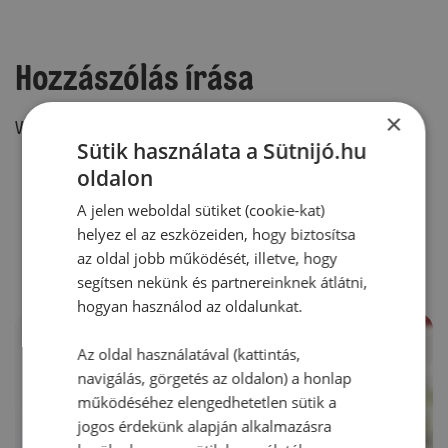
Hozzászólás írása
×
Vélemény írásához, kérjük,
jelentkezz be!
Sütik használata a Sütnijó.hu
oldalon
A jelen weboldal sütiket (cookie-kat)
RECEPTAJÁNLÓ
helyez el az eszközeiden, hogy biztosítsa
az oldal jobb működését, illetve, hogy
segítsen nekünk és partnereinknek átlátni,
hogyan használod az oldalunkat.
Az oldal használatával (kattintás,
navigálás, görgetés az oldalon) a honlap
működéséhez elengedhetetlen sütik a
jogos érdekünk alapján alkalmazásra