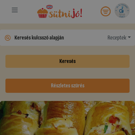
Receptek
Keresés
Részletes szűrés