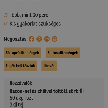
Több, mint 60 perc
Kis gyakorlat szükséges
Megosztás
Sós aprósütemények
Sajtos sütemények
Egyéb kelt tészták
Húsvét
Hozzávalók
Bacon-nel és chilivel töltött sörkifli
50 dkg liszt
3 dl tej