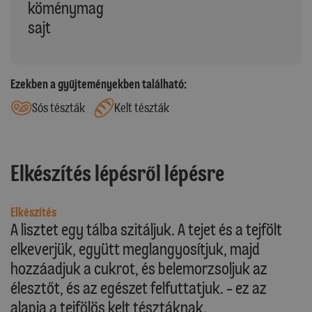
köménymag
sajt
Ezekben a gyűjteményekben található:
Sós tészták
Kelt tészták
Elkészítés lépésről lépésre
Elkészítés
A lisztet egy tálba szitáljuk. A tejet és a tejfölt
elkeverjük, együtt meglangyosítjuk, majd
hozzáadjuk a cukrot, és belemorzsoljuk az
élesztőt, és az egészet felfuttatjuk. - ez az
alapja a tejfölös kelt tésztáknak.