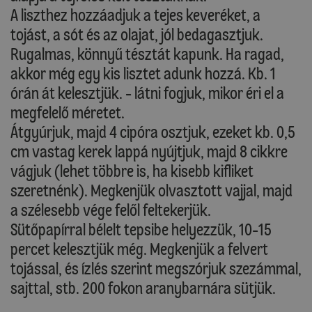
A liszthez hozzáadjuk a tejes keveréket, a
tojást, a sót és az olajat, jól bedagasztjuk.
Rugalmas, könnyű tésztát kapunk. Ha ragad,
akkor még egy kis lisztet adunk hozzá. Kb. 1
órán át kelesztjük. - látni fogjuk, mikor éri el a
megfelelő méretet.
Átgyúrjuk, majd 4 cipóra osztjuk, ezeket kb. 0,5
cm vastag kerek lappá nyújtjuk, majd 8 cikkre
vágjuk (lehet többre is, ha kisebb kifliket
szeretnénk). Megkenjük olvasztott vajjal, majd
a szélesebb vége felől feltekerjük.
Sütőpapírral bélelt tepsibe helyezzük, 10-15
percet kelesztjük még. Megkenjük a felvert
tojással, és ízlés szerint megszórjuk szezámmal,
sajttal, stb. 200 fokon aranybarnára sütjük.