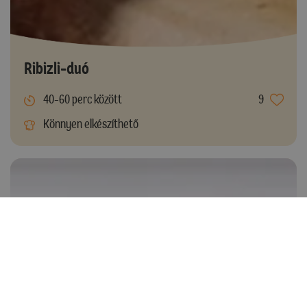
Ribizli-duó
40-60 perc között
9
Könnyen elkészíthető