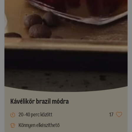
Kávélikőr brazil módra
20-40 perc között
17
Könnyen elkészíthető