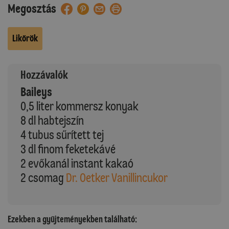
Megosztás
Likőrök
Hozzávalók
Baileys
0,5 liter kommersz konyak
8 dl habtejszín
4 tubus sűrített tej
3 dl finom feketekávé
2 evőkanál instant kakaó
2 csomag
Dr. Oetker Vanillincukor
Ezekben a gyűjteményekben található: