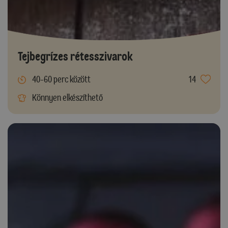
Tejbegrízes rétesszivarok
40-60 perc között
14
Könnyen elkészíthető