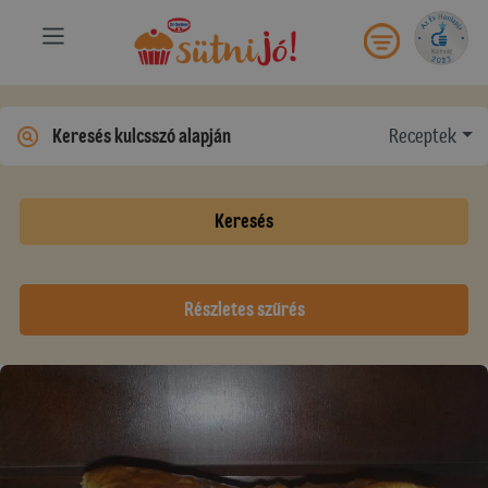
Receptek
Keresés
Részletes szűrés