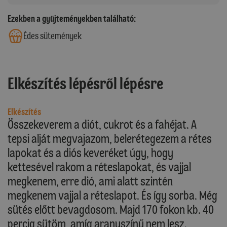
Ezekben a gyűjteményekben található:
Édes sütemények
Elkészítés lépésről lépésre
Elkészítés
Összekeverem a diót, cukrot és a fahéjat. A
tepsi alját megvajazom, belerétegezem a rétes
lapokat és a diós keveréket úgy, hogy
kettesével rakom a réteslapokat, és vajjal
megkenem, erre dió, ami alatt szintén
megkenem vajjal a réteslapot. És így sorba. Még
sütés előtt bevagdosom. Majd 170 fokon kb. 40
percig sütöm, amíg aranyszínű nem lesz.