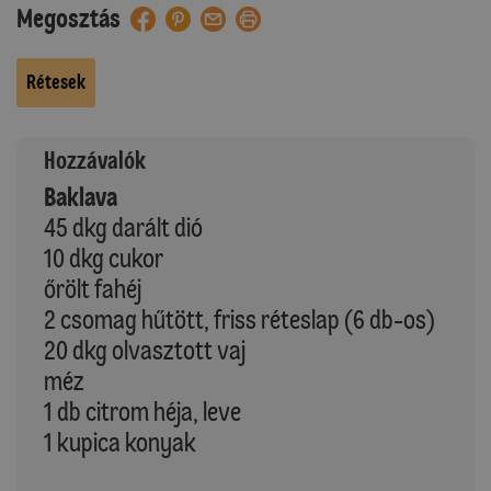
Megosztás
Rétesek
Hozzávalók
Baklava
45 dkg darált dió
10 dkg cukor
őrölt fahéj
2 csomag hűtött, friss réteslap (6 db-os)
20 dkg olvasztott vaj
méz
1 db citrom héja, leve
1 kupica konyak