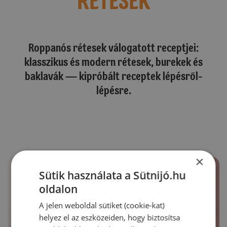
RÉTESEK
Roppanós rétesek válogatott receptjei:
klasszikus és modern rétesek, burekek és
baklavák — kipróbált receptek lépésről-
lépésre.
×
Sütik használata a Sütnijó.hu
oldalon
A jelen weboldal sütiket (cookie-kat)
helyez el az eszközeiden, hogy biztosítsa