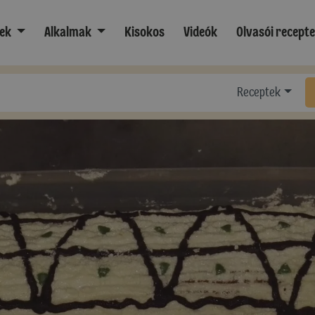
ek
Alkalmak
Kisokos
Videók
Olvasói recept
Receptek