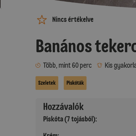
Nincs értékelve
Banános teker
Több, mint 60 perc
Kis gyakorl
Szeletek
Piskóták
Hozzávalók
Piskóta (7 tojásból):
Krém: