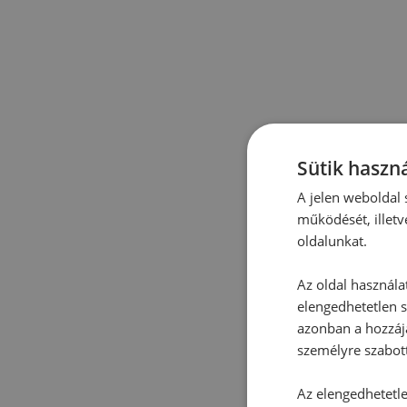
Sütik haszná
A jelen weboldal s
működését, illetv
oldalunkat.
Az oldal használa
elengedhetetlen s
azonban a hozzájá
személyre szabot
Az elengedhetetlen