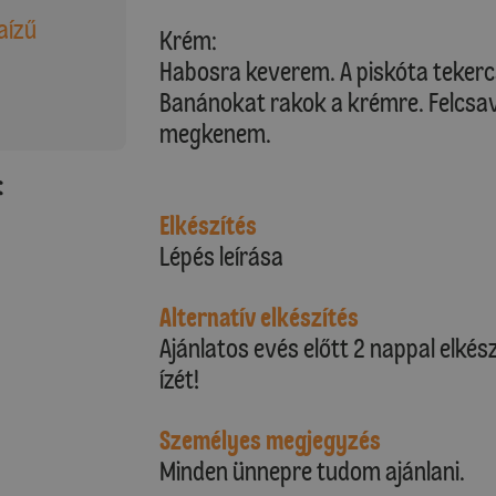
aízű
Krém:
Habosra keverem. A piskóta tekerc
Banánokat rakok a krémre. Felcsa
megkenem.
:
Elkészítés
Lépés leírása
Alternatív elkészítés
Ajánlatos evés előtt 2 nappal elkés
ízét!
Személyes megjegyzés
Minden ünnepre tudom ajánlani.