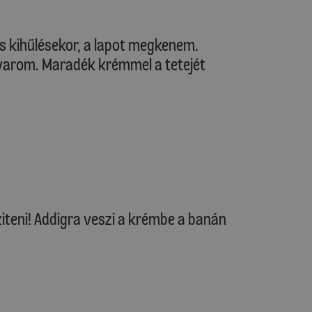
s kihűlésekor, a lapot megkenem.
varom. Maradék krémmel a tetejét
ziteni! Addigra veszi a krémbe a banán