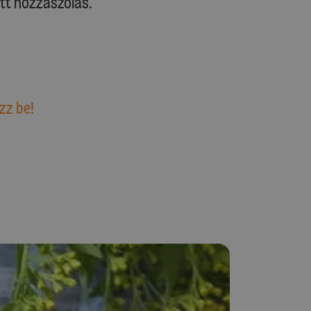
tt hozzászólás.
zz be!