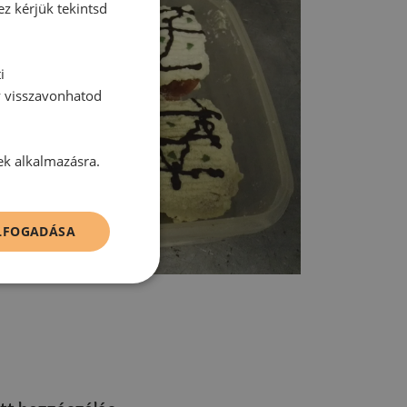
ez kérjük tekintsd
i
y visszavonhatod
ek alkalmazásra.
ELFOGADÁSA