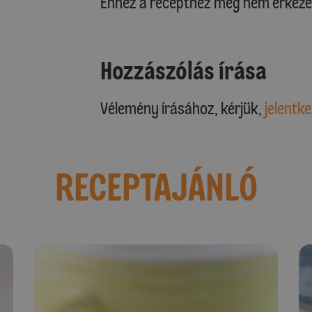
Ehhez a recepthez még nem érkeze
Hozzászólás írása
Vélemény írásához, kérjük,
jelentke
RECEPTAJÁNLÓ