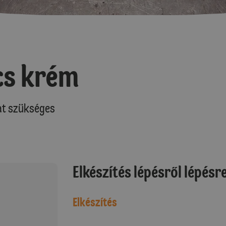
cs krém
at szükséges
Elkészítés lépésről lépésr
Elkészítés