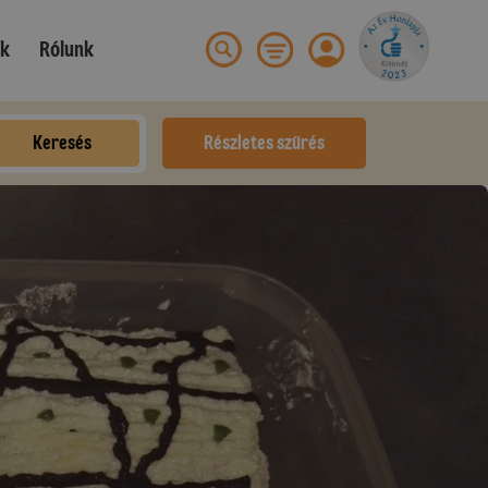
ek
Rólunk
Keresés
Részletes szűrés