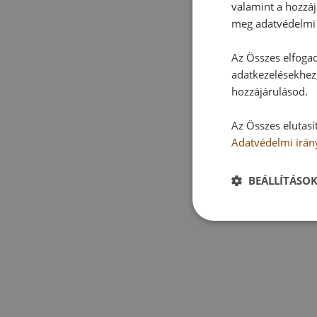
valamint a hozzáj
meg adatvédelmi 
Az Összes elfogad
adatkezelésekhez,
hozzájárulásod.
Az Összes elutasí
Adatvédelmi irán
BEÁLLÍTÁSO