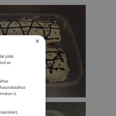
×
dal jobb
lod az
séhez
 használatához
rmokon is
rmációkért,