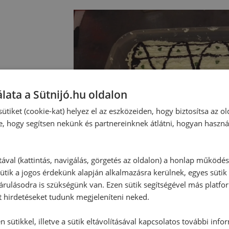
lata a Sütnijó.hu oldalon
ütiket (cookie-kat) helyez el az eszközeiden, hogy biztosítsa az ol
e, hogy segítsen nekünk és partnereinknek átlátni, hogyan haszná
tával (kattintás, navigálás, görgetés az oldalon) a honlap működé
ütik a jogos érdekünk alapján alkalmazásra kerülnek, egyes sütik
rulásodra is szükségünk van. Ezen sütik segítségével más platfo
t hirdetéseket tudunk megjeleníteni neked.
 sütikkel, illetve a sütik eltávolításával kapcsolatos további info