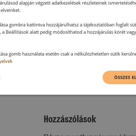
árulásod alapján végzett adatkezelések részleteinek ismertetéséh
elveinket.
ása gombra kattintva hozzájárulhatsz a tájékoztatóban foglalt süt
 a Beállítások alatt pedig módosíthatod a hozzájárulás körét vag
tása gomb használata esetén csak a nélkülözhetetlen sütik kerüln
yelvek
K
ÖSSZES 
Hozzászólások