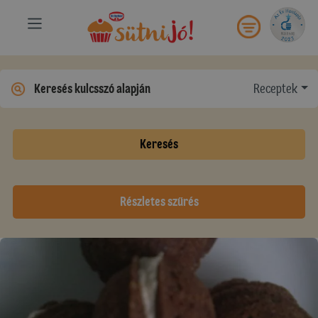
Receptek
Keresés
Részletes szűrés