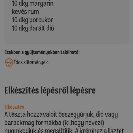
10 dkg margarin
kevés rum
10 dkg porcukor
10 dkg darált dió
Ezekben a gyűjteményekben található:
Édes sütemények
Elkészítés lépésről lépésre
Elkészítés
A tészta hozzávalóit összegyúrjuk, dió vagy
barackmag formákba (ki,hogy nevezi)
nyomkodjuk és megsütjük. A krémhez a lisztet