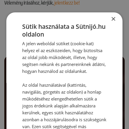
Vélemény írásához, kérjük,
jelentkezz be!
×
Sütik használata a Sütnijó.hu
RECEPTAJÁNLÓ
oldalon
A jelen weboldal sütiket (cookie-kat)
helyez el az eszközeiden, hogy biztosítsa
az oldal jobb működését, illetve, hogy
segítsen nekünk és partnereinknek átlátni,
hogyan használod az oldalunkat.
Az oldal használatával (kattintás,
navigálás, görgetés az oldalon) a honlap
működéséhez elengedhetetlen sütik a
jogos érdekünk alapján alkalmazásra
kerülnek, egyes sütik használatához
azonban a hozzájárulásodra is szükségünk
van. Ezen sütik segítségével más