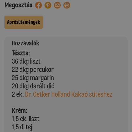
Megosztás
Aprósütemények
Hozzávalók
Tészta:
36 dkg liszt
22 dkg porcukor
25 dkg margarin
20 dkg darált dió
2 ek.
Dr. Oetker Holland Kakaó sütéshez
Krém:
1,5 ek. liszt
1,5 dl tej