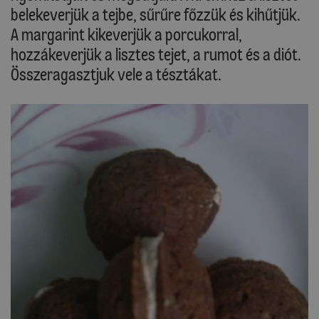
belekeverjük a tejbe, sűrűre főzzük és kihűtjük.
A margarint kikeverjük a porcukorral,
hozzákeverjük a lisztes tejet, a rumot és a diót.
Összeragasztjuk vele a tésztákat.