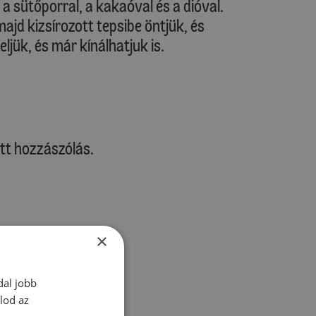
, a sütőporral, a kakaóval és a dióval.
majd kizsírozott tepsibe öntjük, és
ljük, és már kínálhatjuk is.
tt hozzászólás.
×
zz be!
dal jobb
lod az