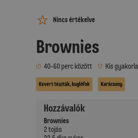
Nincs értékelve
Brownies
40-60 perc között
Kis gyakorl
Kevert tészták, kuglófok
Karácsony
Hozzávalók
Brownies
2 tojás
22,5 dkg cukor