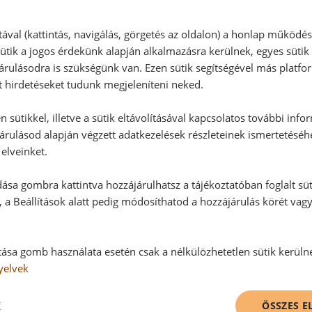
RECEPTAJÁNLÓ
tával (kattintás, navigálás, görgetés az oldalon) a honlap működé
ütik a jogos érdekünk alapján alkalmazásra kerülnek, egyes sütik
rulásodra is szükségünk van. Ezen sütik segítségével más platfo
t hirdetéseket tudunk megjeleníteni neked.
 sütikkel, illetve a sütik eltávolításával kapcsolatos további info
árulásod alapján végzett adatkezelések részleteinek ismertetéséh
elveinket.
ása gombra kattintva hozzájárulhatsz a tájékoztatóban foglalt süt
 a Beállítások alatt pedig módosíthatod a hozzájárulás körét vag
tása gomb használata esetén csak a nélkülözhetetlen sütik kerüln
yelvek
K
ÖSSZES 