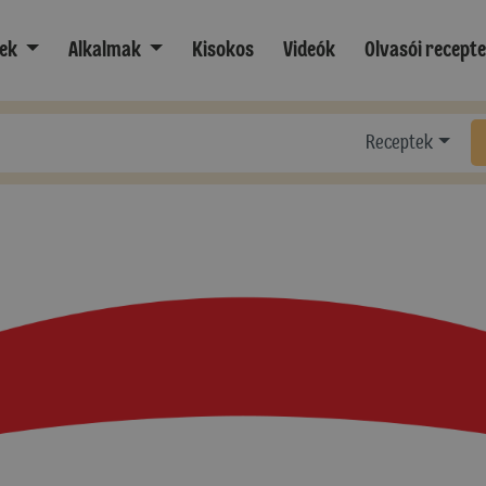
ek
Alkalmak
Kisokos
Videók
Olvasói recept
Receptek