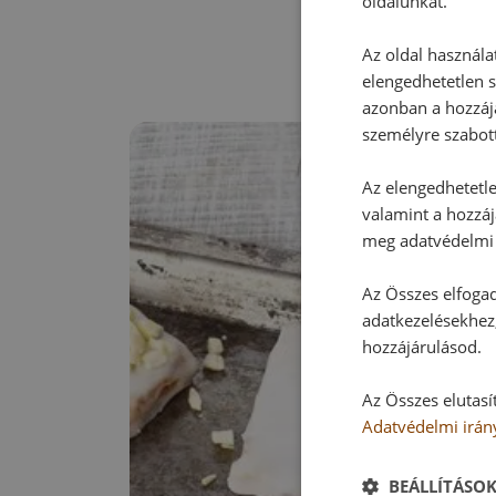
oldalunkat.
Az oldal használa
elengedhetetlen s
azonban a hozzájá
személyre szabot
Az elengedhetetlen
valamint a hozzáj
meg adatvédelmi 
Az Összes elfogad
adatkezelésekhez,
hozzájárulásod.
Az Összes elutasí
Adatvédelmi irán
BEÁLLÍTÁSO