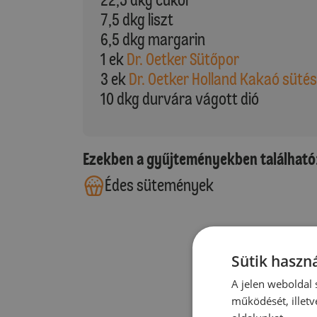
7,5 dkg liszt
6,5 dkg margarin
1 ek
Dr. Oetker Sütőpor
3 ek
Dr. Oetker Holland Kakaó süté
10 dkg durvára vágott dió
Ezekben a gyűjteményekben található
Édes sütemények
Sütik haszná
A jelen weboldal s
működését, illetv