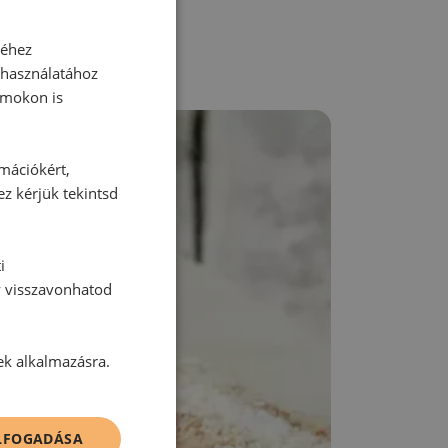
séhez
 használatához
rmokon is
rmációkért,
ez kérjük tekintsd
i
y visszavonhatod
ek alkalmazásra.
ELFOGADÁSA