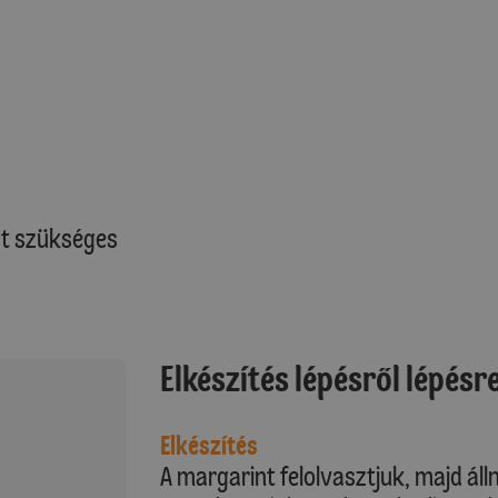
at szükséges
Elkészítés lépésről lépésr
Elkészítés
A margarint felolvasztjuk, majd áll