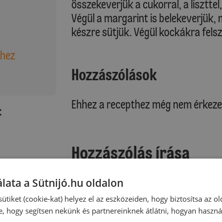
összekeverjük a cukorral, a liszttel
Végül a margarint is belekeverjük, 
készre sütjük. Végül kockákra felsze
shez
Hozzászólások
Ehhez a recepthez még nem érkeze
:
Hozzászólás írása
Vélemény írásához, kérjük,
jelentke
lata a Sütnijó.hu oldalon
ütiket (cookie-kat) helyez el az eszközeiden, hogy biztosítsa az ol
e, hogy segítsen nekünk és partnereinknek átlátni, hogyan haszná