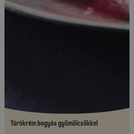
Túrókrém bogyós gyümölcsökkel