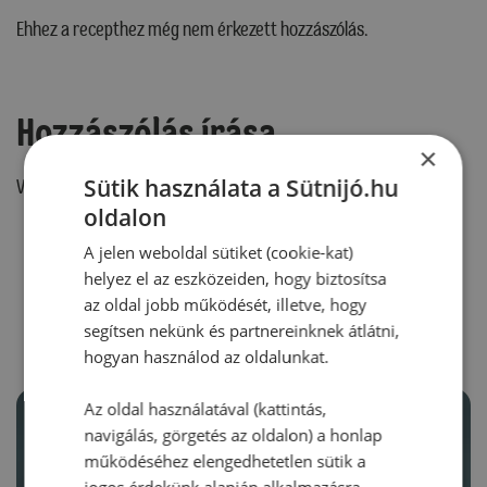
Ehhez a recepthez még nem érkezett hozzászólás.
Hozzászólás írása
×
Sütik használata a Sütnijó.hu
Vélemény írásához, kérjük,
jelentkezz be!
oldalon
A jelen weboldal sütiket (cookie-kat)
helyez el az eszközeiden, hogy biztosítsa
RECEPTAJÁNLÓ
az oldal jobb működését, illetve, hogy
segítsen nekünk és partnereinknek átlátni,
hogyan használod az oldalunkat.
Az oldal használatával (kattintás,
navigálás, görgetés az oldalon) a honlap
működéséhez elengedhetetlen sütik a
jogos érdekünk alapján alkalmazásra