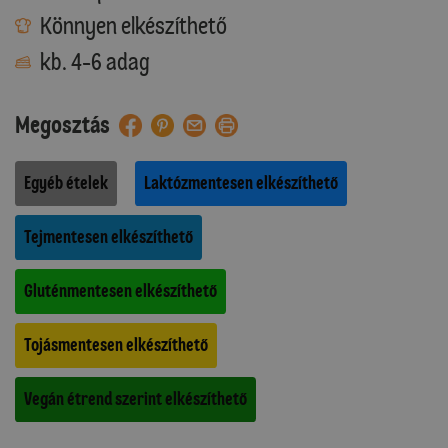
Könnyen elkészíthető
kb. 4-6 adag
Megosztás
Egyéb ételek
Laktózmentesen elkészíthető
Tejmentesen elkészíthető
Gluténmentesen elkészíthető
Tojásmentesen elkészíthető
Vegán étrend szerint elkészíthető