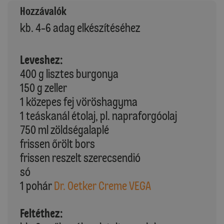
Hozzávalók
kb. 4-6 adag elkészítéséhez
Leveshez:
400 g lisztes burgonya
150 g zeller
1 közepes fej vöröshagyma
1 teáskanál étolaj, pl. napraforgóolaj
750 ml zöldségalaplé
frissen őrölt bors
frissen reszelt szerecsendió
só
1 pohár
Dr. Oetker Creme VEGA
Feltéthez: