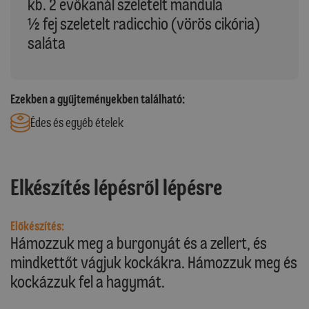
kb. 2 evőkanál szeletelt mandula
½ fej szeletelt radicchio (vörös cikória)
saláta
Ezekben a gyűjteményekben található:
Édes és egyéb ételek
Elkészítés lépésről lépésre
Előkészítés:
Hámozzuk meg a burgonyát és a zellert, és
mindkettőt vágjuk kockákra. Hámozzuk meg és
kockázzuk fel a hagymát.