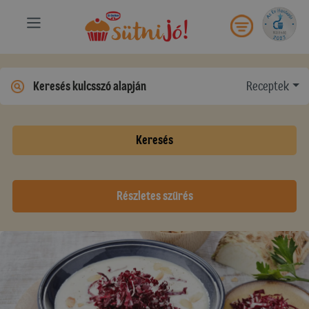
Receptek
Keresés
Részletes szűrés