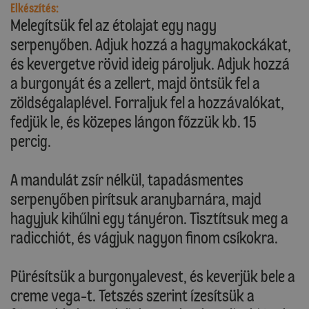
Elkészítés:
Melegítsük fel az étolajat egy nagy
serpenyőben. Adjuk hozzá a hagymakockákat,
és kevergetve rövid ideig pároljuk. Adjuk hozzá
a burgonyát és a zellert, majd öntsük fel a
zöldségalaplével. Forraljuk fel a hozzávalókat,
fedjük le, és közepes lángon főzzük kb. 15
percig.
A mandulát zsír nélkül, tapadásmentes
serpenyőben pirítsuk aranybarnára, majd
hagyjuk kihűlni egy tányéron. Tisztítsuk meg a
radicchiót, és vágjuk nagyon finom csíkokra.
Pürésítsük a burgonyalevest, és keverjük bele a
creme vega-t. Tetszés szerint Ízesítsük a