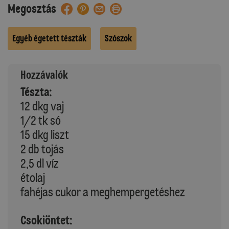
Megosztás
Egyéb égetett tészták
Szószok
Hozzávalók
Tészta:
12 dkg vaj
1/2 tk só
15 dkg liszt
2 db tojás
2,5 dl víz
étolaj
fahéjas cukor a meghempergetéshez
Csokiöntet: