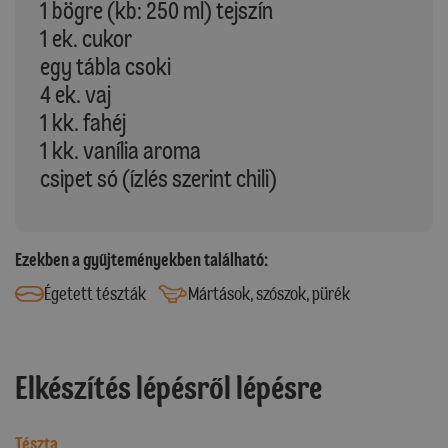
1 bögre (kb: 250 ml) tejszín
1 ek. cukor
egy tábla csoki
4 ek. vaj
1 kk. fahéj
1 kk. vanília aroma
csipet só (ízlés szerint chili)
Ezekben a gyűjteményekben található:
Égetett tészták
Mártások, szószok, pürék
Elkészítés lépésről lépésre
Tészta