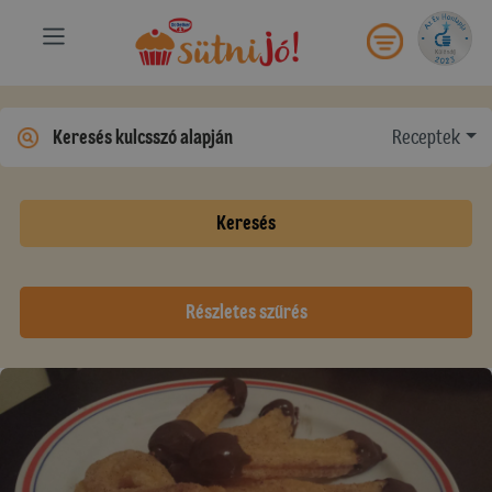
Receptek
Keresés
Részletes szűrés