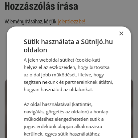
Hozzászólás írása
Vélemény írásához, kérjük,
jelentkezz be!
×
Sütik használata a Sütnijó.hu
RECEPTAJÁNLÓ
oldalon
A jelen weboldal sütiket (cookie-kat)
helyez el az eszközeiden, hogy biztosítsa
az oldal jobb működését, illetve, hogy
segítsen nekünk és partnereinknek átlátni,
hogyan használod az oldalunkat.
Az oldal használatával (kattintás,
navigálás, görgetés az oldalon) a honlap
működéséhez elengedhetetlen sütik a
jogos érdekünk alapján alkalmazásra
kerülnek, egyes sütik használatához