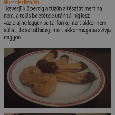
Alternatív elkészítés
-keverjük 2 percig a tüzön a tésztát mert ha
nem, a tojás beletétele után túl híg lesz
-az olaj ne legyen se túl forró, mert akkor nem
sül át, de se túl hideg, mert akkor magába szívja
nagyon