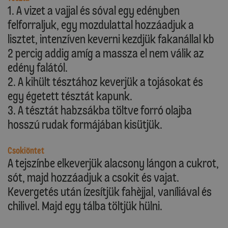
1. A vizet a vajjal és sóval egy edényben
felforraljuk, egy mozdulattal hozzáadjuk a
lisztet, intenzíven keverni kezdjük fakanállal kb
2 percig addig amíg a massza el nem válik az
edény falától.
2. A kihült tésztához keverjük a tojásokat és
egy égetett tésztát kapunk.
3. A tésztát habzsákba töltve forró olajba
hosszú rudak formájában kisütjük.
Csokiöntet
A tejszínbe elkeverjük alacsony lángon a cukrot,
sót, majd hozzáadjuk a csokit és vajat.
Kevergetés után ízesítjük fahèjjal, vaníliával és
chilivel. Majd egy tálba töltjük hülni.