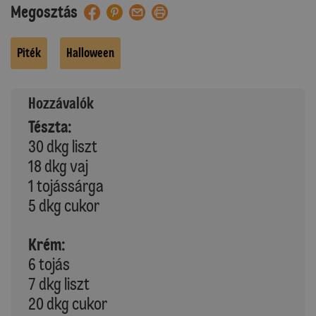
Megosztás
Piték
Halloween
Hozzávalók
Tészta:
30 dkg liszt
18 dkg vaj
1 tojássárga
5 dkg cukor
Krém:
6 tojás
7 dkg liszt
20 dkg cukor