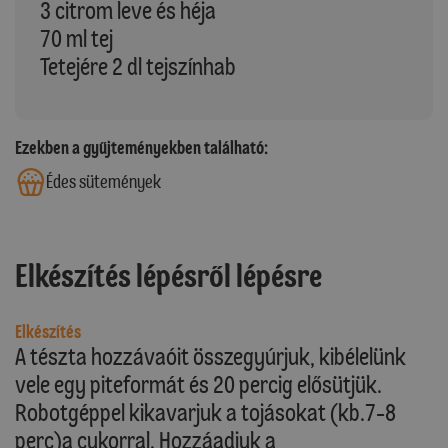
3 citrom leve és héja
70 ml tej
Tetejére 2 dl tejszínhab
Ezekben a gyűjteményekben található:
Édes sütemények
Elkészítés lépésről lépésre
Elkészítés
A tészta hozzávaóit összegyúrjuk, kibélelünk
vele egy piteformát és 20 percig elősütjük.
Robotgéppel kikavarjuk a tojásokat (kb.7-8
perc)a cukorral. Hozzáadjuk a