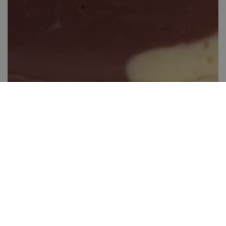
Szörnyecske