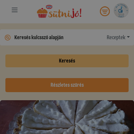
Receptek
Keresés
Részletes szűrés