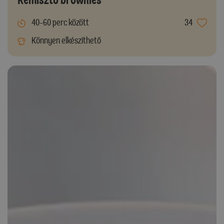
40-60 perc között
34
Könnyen elkészíthető