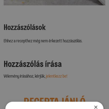
Hozzászólások
Ehhez a recepthez még nem érkezett hozzászólás.
Hozzászólás írása
Vélemény írásához, kérjük,
jelentkezz be!
RECEPTAJÁNLÓ
×