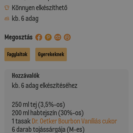
Könnyen elkészíthető
kb. 6 adag
Megosztás
Fagylaltok
Gyerekeknek
Hozzávalók
kb. 6 adag elkészítéséhez
250 ml tej (3,5%-os)
200 ml habtejszín (30%-os)
1 tasak
Dr. Oetker Bourbon Vaníliás cukor
6 darab tojássárgája (M-es)