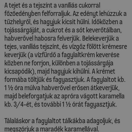
A tejet és a tejszínt a vaníliás cukorral
főzőedényben felforraljuk. Az edényt lehúzzuk a
tűzhelyről, és hagyjuk kicsit hűlni. Időközben a
tojássárgáját, a cukrot és a sót keverőtálban,
habverővel habosra felverjük. Belekeverjük a
tejes, vaníliás tejszínt, és vízgőz fölött krémesre
keverjük (a vízfürdő a fagylaltkrém keverése
közben ne forrjon, különben a tojássárgája
kicsapódik), majd hagyjuk kihűlni. A krémet
formába töltjük és fagyasztjuk. A fagylaltot kb.
1 ½ óra múlva habverővel erősen átkeverjük,
majd beleforgatjuk az apróra vágott karamella
kb. 3/4-ét, és további 1 ½ órát fagyasztjuk.
Tálaláskor a fagylaltot tálkákba adagoljuk, és
megszórjuk a maradék karamellával.