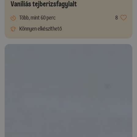
Vaníliás tejberizsfagylalt
Több, mint 60 perc
8
Könnyen elkészíthető