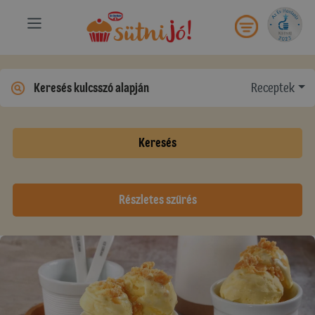
Receptek
Keresés
Részletes szűrés