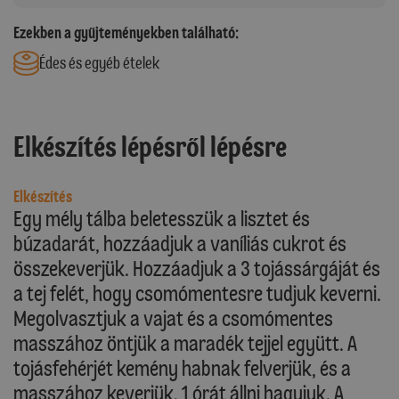
Ezekben a gyűjteményekben található:
Édes és egyéb ételek
Elkészítés lépésről lépésre
Elkészítés
Egy mély tálba beletesszük a lisztet és
búzadarát, hozzáadjuk a vaníliás cukrot és
összekeverjük. Hozzáadjuk a 3 tojássárgáját és
a tej felét, hogy csomómentesre tudjuk keverni.
Megolvasztjuk a vajat és a csomómentes
masszához öntjük a maradék tejjel együtt. A
tojásfehérjét kemény habnak felverjük, és a
masszához keverjük. 1 órát állni hagyjuk. A