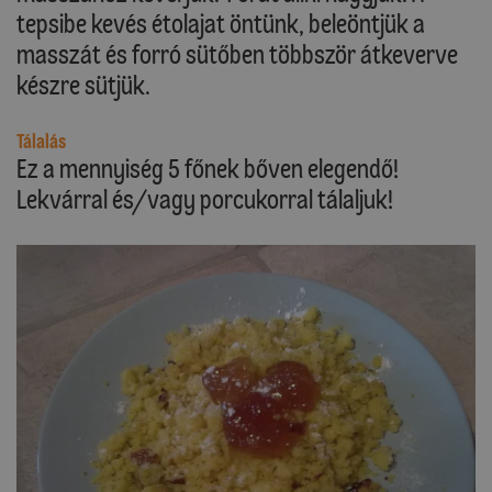
tepsibe kevés étolajat öntünk, beleöntjük a
masszát és forró sütőben többször átkeverve
készre sütjük.
Tálalás
Ez a mennyiség 5 főnek bőven elegendő!
Lekvárral és/vagy porcukorral tálaljuk!