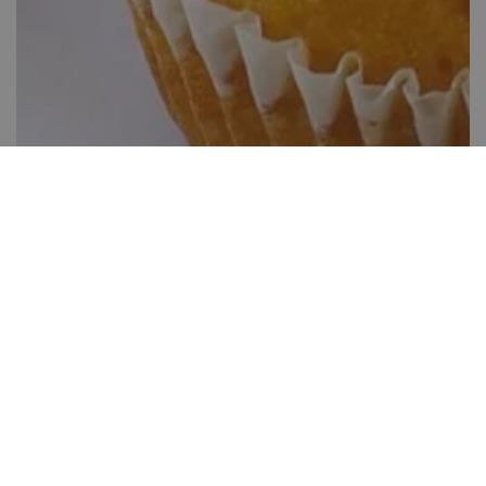
Nyuszifüles cupcake
40-60 perc között
23