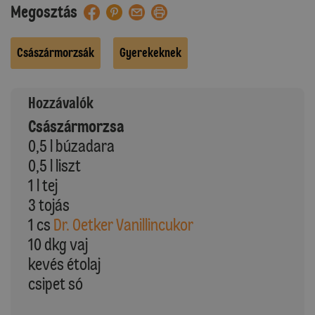
Megosztás
Császármorzsák
Gyerekeknek
Hozzávalók
Császármorzsa
0,5 l búzadara
0,5 l liszt
1 l tej
3 tojás
1 cs
Dr. Oetker Vanillincukor
10 dkg vaj
kevés étolaj
csipet só