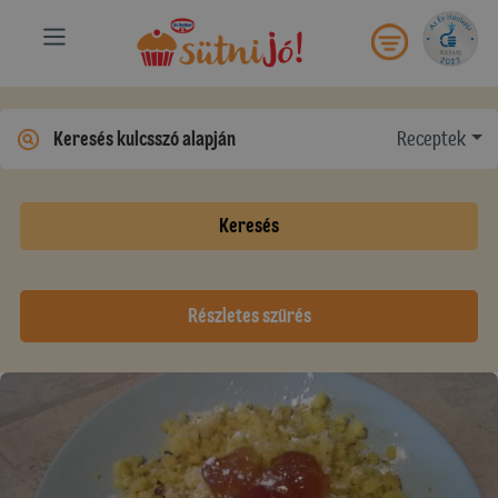
Receptek
Keresés
Részletes szűrés