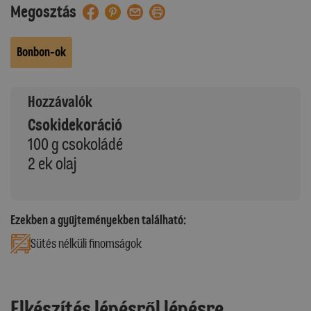
Megosztás
Bonbon-ok
Hozzávalók
Csokidekoráció
100 g csokoládé
2 ek olaj
Ezekben a gyűjteményekben található:
Sütés nélküli finomságok
Elkészítés lépésről lépésre