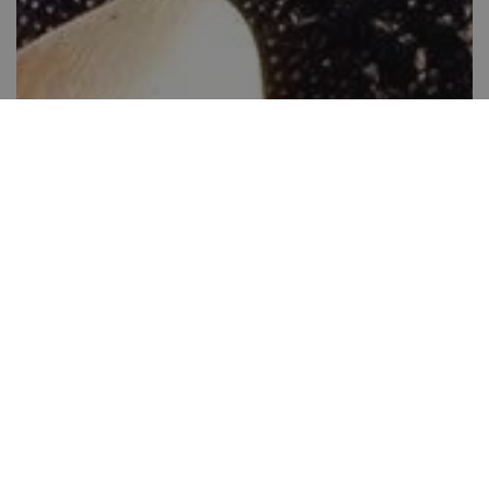
Csokis csúcsok (praliné)
40-60 perc között
12
Kis gyakorlat szükséges