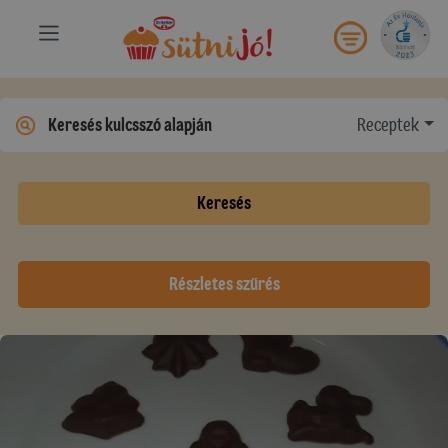
Receptek
Keresés
Részletes szűrés