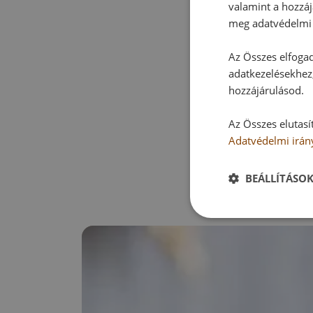
valamint a hozzáj
meg adatvédelmi 
Az Összes elfogad
adatkezelésekhez,
hozzájárulásod.
Az Összes elutasí
Adatvédelmi irán
BEÁLLÍTÁSO