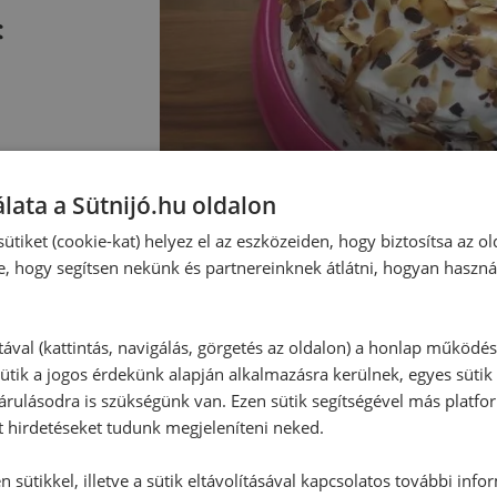
:
lata a Sütnijó.hu oldalon
ütiket (cookie-kat) helyez el az eszközeiden, hogy biztosítsa az ol
e, hogy segítsen nekünk és partnereinknek átlátni, hogyan haszná
tával (kattintás, navigálás, görgetés az oldalon) a honlap működé
ütik a jogos érdekünk alapján alkalmazásra kerülnek, egyes sütik
Hozzászólások
rulásodra is szükségünk van. Ezen sütik segítségével más platfo
t hirdetéseket tudunk megjeleníteni neked.
Ehhez a recepthez még nem érkeze
 sütikkel, illetve a sütik eltávolításával kapcsolatos további info