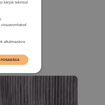
ez kérjük tekintsd
i
y visszavonhatod
zz be!
ek alkalmazásra.
ELFOGADÁSA