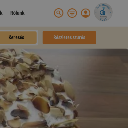
ek
Rólunk
Keresés
Részletes szűrés