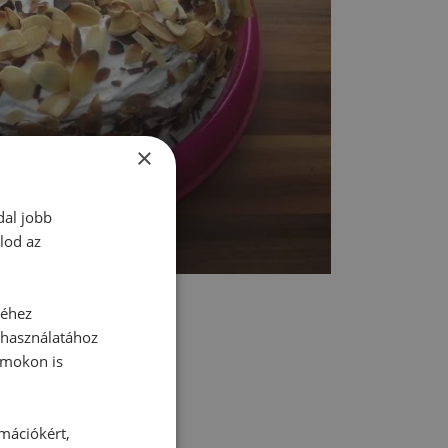
×
dal jobb
lod az
séhez
 használatához
rmokon is
tt hozzászólás.
rmációkért,