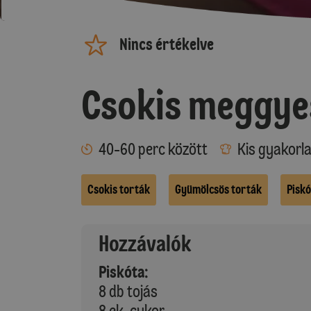
Nincs értékelve
Csokis meggye
40-60 perc között
Kis gyakorl
Csokis torták
Gyümölcsös torták
Pisk
Hozzávalók
Piskóta:
8 db tojás
8 ek. cukor