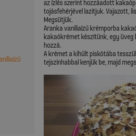
az ízlés szerint hozzáadott kakaóp
tojásfehérjével lazítjuk. Vajazott, 
Megsütjük.
Aranka vaníliaízű krémporba kakaó
kakaókrémet készítünk, egy üveg 
hozzá.
A krémet a kihűlt piskótába tesszük
níliaízű
tejszínhabbal kenjük be, majd megs