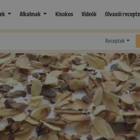
ek
Alkalmak
Kisokos
Videók
Olvasói recept
Receptek