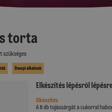
s torta
at szükséges
óták
Ünnepi alkalmak
Elkészítés lépésről lépésr
Elkészítés
A 8 db tojássárgát a cukorral habosr