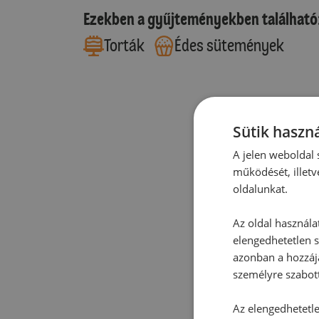
Ezekben a gyűjteményekben található
Torták
Édes sütemények
Sütik haszná
A jelen weboldal s
működését, illetv
oldalunkat.
Az oldal használa
elengedhetetlen s
azonban a hozzájá
személyre szabot
Az elengedhetetlen