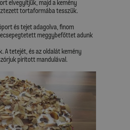
ort elvegyítjük, majd a kemény
lisztezett tortaformába tesszük.
port és tejet adagolva, finom
lecsepegtetett meggybefőttet adunk
. A tetejét, és az oldalát kemény
zórjuk pirított mandulával.