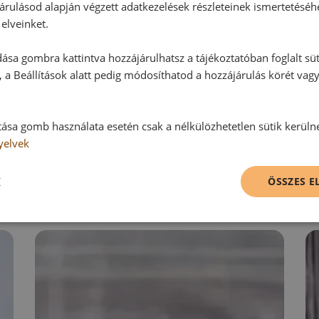
árulásod alapján végzett adatkezelések részleteinek ismertetéséh
elveinket.
Hozzászólás írása
ása gombra kattintva hozzájárulhatsz a tájékoztatóban foglalt süt
 a Beállítások alatt pedig módosíthatod a hozzájárulás körét vag
Vélemény írásához, kérjük,
jelentke
tása gomb használata esetén csak a nélkülözhetetlen sütik kerüln
yelvek
RECEPTAJÁNLÓ
K
ÖSSZES 