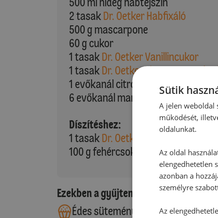
500 ml hideg habtejszín
2 tasak
Dr. Oetker Habfixáló
500 g mascarpone
60 g cukor
1 tasak
Dr. Oetker Vanillincukor
1 tasak
Dr. Oetker Finesse Reszelt 
1 evőkanál citromlé
Sütik haszná
6 evőkanál mandulalikőr (pl, Amare
A jelen weboldal s
működését, illetv
Díszítéshez:
oldalunkat.
1 tasak
Dr. Oetker Tortabevonó ét
100 g fehércsokoládé
Az oldal használa
elengedhetetlen s
azonban a hozzájá
személyre szabot
Ezekben a gyűjteményekben található
Édes sütemények
Az elengedhetetlen