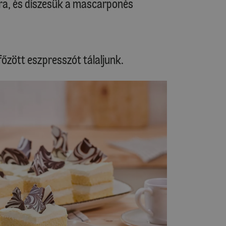
ra, és díszesük a mascarponés
őzött eszpresszót tálaljunk.