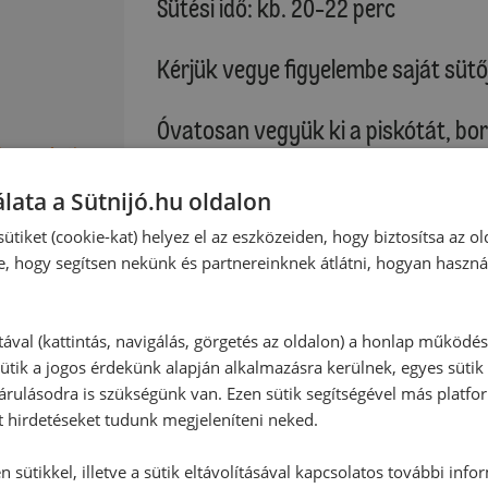
Sütési idő: kb. 20-22 perc
Kérjük vegye figyelembe saját sütő
Óvatosan vegyük ki a piskótát, bor
Citromhéj
papírral együtt kihűlni.
lata a Sütnijó.hu oldalon
tto)
Áztatás:
ütiket (cookie-kat) helyez el az eszközeiden, hogy biztosítsa az ol
Húzzuk le a sütőpapírt, és vágjuk e
e, hogy segítsen nekünk és partnereinknek átlátni, hogyan haszná
cm-es téglalapot kapjuk. Helyezzük
locsoljuk meg 5 evőkanál Amarettó
tával (kattintás, navigálás, görgetés az oldalon) a honlap működé
ütik a jogos érdekünk alapján alkalmazásra kerülnek, egyes sütik
Mascarpone krém:
rulásodra is szükségünk van. Ezen sütik segítségével más platfo
A tejszínt a habfixálóval együtt k
t hirdetéseket tudunk megjeleníteni neked.
:
keményre. Keverjük össze a mascarp
Finesse-t, a citromlevet és az Am
 sütikkel, illetve a sütik eltávolításával kapcsolatos további info