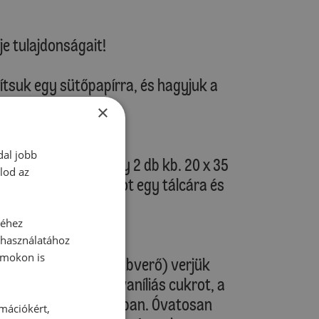
je tulajdonságait!
ítsuk egy sütőpapírra, és hagyjuk a
×
dal jobb
l a piskótát úgy, hogy 2 db kb. 20 x 35
lod az
 az egyik tésztalapot egy tálcára és
val.
séhez
 használatához
rmokon is
onyhai robotgéppel(habverő) verjük
onét, a cukrot, a vaníliás cukrot, a
arettót egy keverőtálban. Óvatosan
rmációkért,