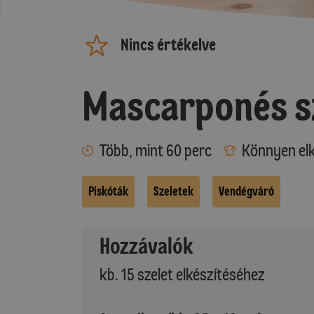
Nincs értékelve
Mascarponés s
Több, mint 60 perc
Könnyen elk
Piskóták
Szeletek
Vendégváró
Hozzávalók
kb. 15 szelet elkészítéséhez