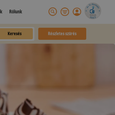
ek
Rólunk
Keresés
Részletes szűrés