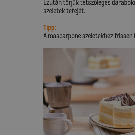
Ezután törjük tetszőleges darabok
szeletek tetejét.
Tipp:
A mascarpone szeletekhez frissen f