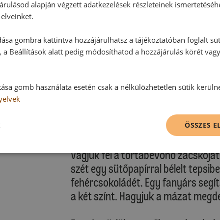
forgassuk hozzá a felvert tejszínt.
árulásod alapján végzett adatkezelések részleteinek ismertetéséh
Tegyük rá a második alapot, áztass
elveinket.
a maradék krémet. Tegyük az elkés
ása gombra kattintva hozzájárulhatsz a tájékoztatóban foglalt süt
hűtőszekrénybe.
 a Beállítások alatt pedig módosíthatod a hozzájárulás körét vag
Díszítés:
Forraljuk fel a vizet egy edénybe, m
tása gomb használata esetén csak a nélkülözhetetlen sütik kerüln
tortabevonót a vízbe, és hagyjuk áll
yelvek
K
A fehércsokoládét vízgőz felett olv
ÖSSZES 
Vágjuk fel a tortabevonó zacskóját 
szét egy sütőpapírral bélelt tepsib
fehércsokoládét. Egy fanyárs seg
a két színt. Hagyjuk a mázat megd