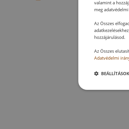
valamint a hozzáj
meg adatvédelmi 
Az Összes elfogad
adatkezelésekhez,
hozzájárulásod.
Az Összes elutasí
Adatvédelmi irán
BEÁLLÍTÁSO