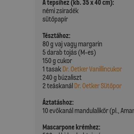
A tepsihez (kb. 35 x 40 cm):
némi zsiradék
sütőpapír
Tésztához:
80 g vaj vagy margarin
5 darab tojás (M-es)
150 g cukor
1 tasak
Dr. Oetker Vanillincukor
240 g búzaliszt
2 teáskanál
Dr. Oetker Sütőpor
Áztatáshoz:
10 evőkanál mandulalikőr (pl., Ama
Mascarpone krémhez: