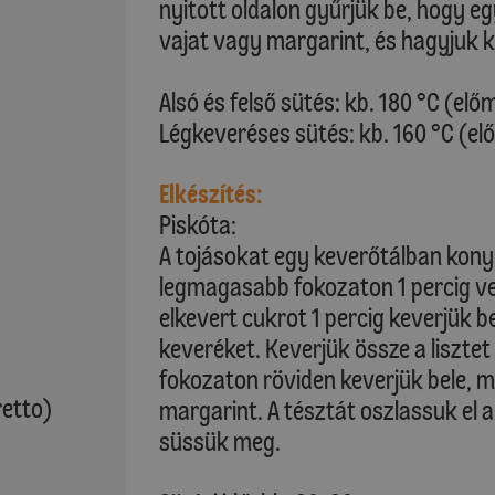
nyitott oldalon gyűrjük be, hogy eg
vajat vagy margarint, és hagyjuk ki
Alsó és felső sütés: kb. 180 °C (elő
Légkeveréses sütés: kb. 160 °C (el
Elkészítés:
Piskóta:
A tojásokat egy keverőtálban kony
legmagasabb fokozaton 1 percig ver
elkevert cukrot 1 percig keverjük b
keveréket. Keverjük össze a lisztet
fokozaton röviden keverjük bele, m
retto)
margarint. A tésztát oszlassuk el 
süssük meg.