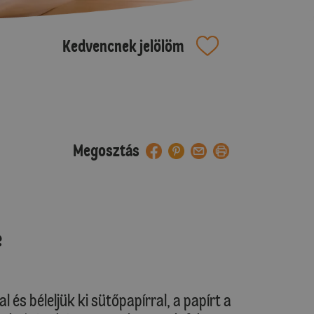
Kedvencnek jelölöm
Megosztás
e
l és béleljük ki sütőpapírral, a papírt a