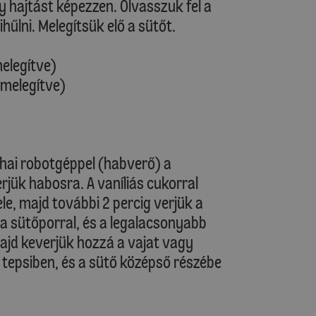
y hajtást képezzen. Olvasszuk fel a
hűlni. Melegítsük elő a sütőt.
melegítve)
őmelegítve)
hai robotgéppel (habverő) a
jük habosra. A vaníliás cukorral
ele, majd további 2 percig verjük a
 a sütőporral, és a legalacsonyabb
ajd keverjük hozzá a vajat vagy
a tepsiben, és a sütő középső részébe