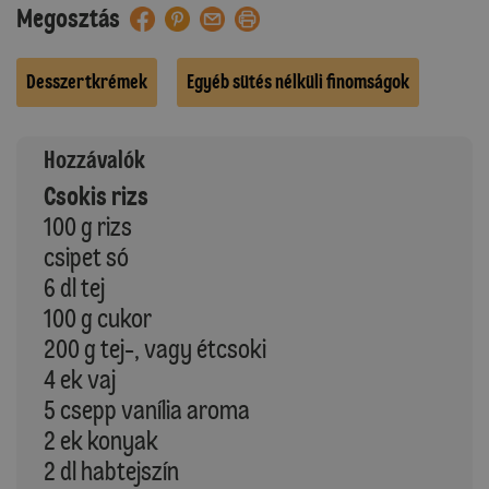
Megosztás
Desszertkrémek
Egyéb sütés nélküli finomságok
Hozzávalók
Csokis rizs
100 g rizs
csipet só
6 dl tej
100 g cukor
200 g tej-, vagy étcsoki
4 ek vaj
5 csepp vanília aroma
2 ek konyak
2 dl habtejszín