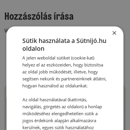
Hozzászólás írása
Vélemény írásához, kérjük,
jelentkezz be!
×
Sütik használata a Sütnijó.hu
oldalon
RECEPTAJÁNLÓ
A jelen weboldal sütiket (cookie-kat)
helyez el az eszközeiden, hogy biztosítsa
az oldal jobb működését, illetve, hogy
segítsen nekünk és partnereinknek átlátni,
hogyan használod az oldalunkat.
Az oldal használatával (kattintás,
navigálás, görgetés az oldalon) a honlap
működéséhez elengedhetetlen sütik a
jogos érdekünk alapján alkalmazásra
kerülnek, egyes sütik használatához