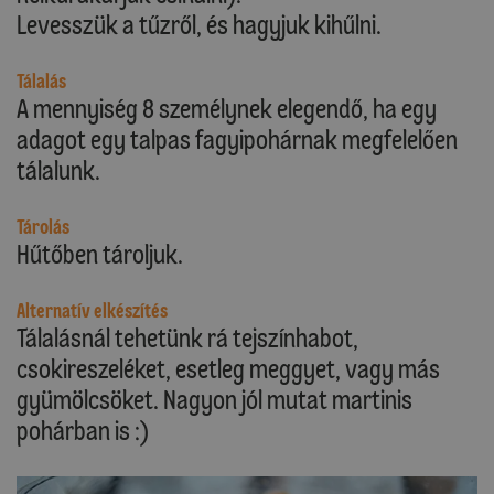
Levesszük a tűzről, és hagyjuk kihűlni.
Tálalás
A mennyiség 8 személynek elegendő, ha egy
adagot egy talpas fagyipohárnak megfelelően
tálalunk.
Tárolás
Hűtőben tároljuk.
Alternatív elkészítés
Tálalásnál tehetünk rá tejszínhabot,
csokireszeléket, esetleg meggyet, vagy más
gyümölcsöket. Nagyon jól mutat martinis
pohárban is :)