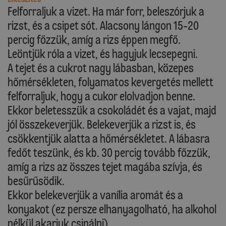
Felforraljuk a vizet. Ha már forr, beleszórjuk a
rizst, és a csipet sót. Alacsony lángon 15-20
percig főzzük, amíg a rizs éppen megfő.
Leöntjük róla a vizet, és hagyjuk lecsepegni.
A tejet és a cukrot nagy lábasban, közepes
hőmérsékleten, folyamatos kevergetés mellett
felforraljuk, hogy a cukor elolvadjon benne.
Ekkor beletesszük a csokoládét és a vajat, majd
jól összekeverjük. Belekeverjük a rizst is, és
csökkentjük alatta a hőmérsékletet. A lábasra
fedőt teszünk, és kb. 30 percig tovább főzzük,
amíg a rizs az összes tejet magába szívja, és
besűrűsödik.
Ekkor belekeverjük a vanília aromát és a
konyakot (ez persze elhanyagolható, ha alkohol
nélkül akarjuk csinálni).