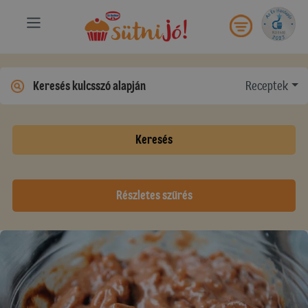
Receptek
Keresés
Részletes szűrés