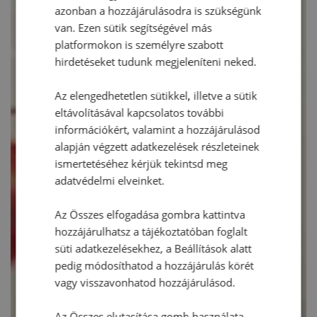
azonban a hozzájárulásodra is szükségünk
van. Ezen sütik segítségével más
platformokon is személyre szabott
hirdetéseket tudunk megjeleníteni neked.
Az elengedhetetlen sütikkel, illetve a sütik
eltávolításával kapcsolatos további
információkért, valamint a hozzájárulásod
alapján végzett adatkezelések részleteinek
ismertetéséhez kérjük tekintsd meg
adatvédelmi elveinket.
Az Összes elfogadása gombra kattintva
hozzájárulhatsz a tájékoztatóban foglalt
süti adatkezelésekhez, a Beállítások alatt
pedig módosíthatod a hozzájárulás körét
vagy visszavonhatod hozzájárulásod.
Az Összes elutasítása gomb használata