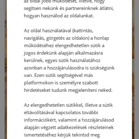
az oldal jobb működését, illetve, hogy
segítsen nekünk és partnereinknek átlátni,
hogyan használod az oldalunkat.
Az oldal használatával (kattintás,
navigálás, görgetés az oldalon) a honlap
működéséhez elengedhetetlen sütik a
jogos érdekünk alapján alkalmazásra
kerülnek, egyes sütik használatához
azonban a hozzájárulásodra is szükségünk
van. Ezen sütik segítségével más
platformokon is személyre szabott
hirdetéseket tudunk megjeleníteni neked.
Az elengedhetetlen sütikkel, illetve a sütik
eltávolításával kapcsolatos további
információkért, valamint a hozzájárulásod
alapján végzett adatkezelések részleteinek
ismertetéséhez kérjük tekintsd meg