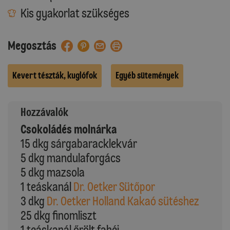
Kis gyakorlat szükséges
Megosztás
Kevert tészták, kuglófok
Egyéb sütemények
Hozzávalók
Csokoládés molnárka
15 dkg sárgabaracklekvár
5 dkg mandulaforgács
5 dkg mazsola
1 teáskanál
Dr. Oetker Sütőpor
3 dkg
Dr. Oetker Holland Kakaó sütéshez
25 dkg finomliszt
1 teáskanál őrölt fahéj