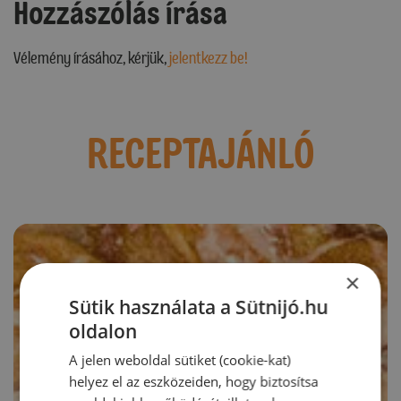
Hozzászólás írása
Vélemény írásához, kérjük,
jelentkezz be!
RECEPTAJÁNLÓ
×
Sütik használata a Sütnijó.hu
oldalon
A jelen weboldal sütiket (cookie-kat)
helyez el az eszközeiden, hogy biztosítsa