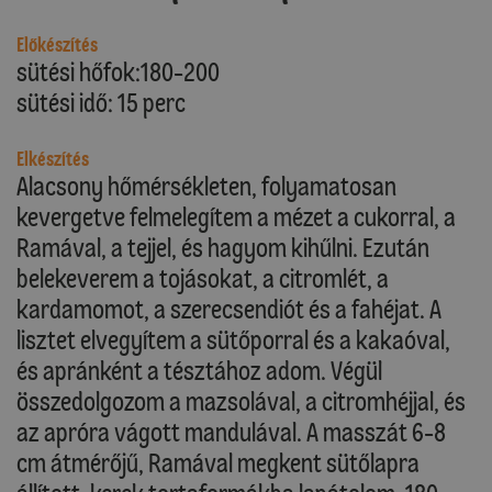
Előkészítés
sütési hőfok:180-200
sütési idő: 15 perc
Elkészítés
Alacsony hőmérsékleten, folyamatosan
kevergetve felmelegítem a mézet a cukorral, a
Ramával, a tejjel, és hagyom kihűlni. Ezután
belekeverem a tojásokat, a citromlét, a
kardamomot, a szerecsendiót és a fahéjat. A
lisztet elvegyítem a sütőporral és a kakaóval,
és apránként a tésztához adom. Végül
összedolgozom a mazsolával, a citromhéjjal, és
az apróra vágott mandulával. A masszát 6-8
cm átmérőjű, Ramával megkent sütőlapra