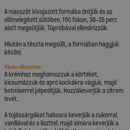
A masszát kivajazott formába öntjük és az
előmelegített sütőben, 190 fokon, 30-35 perc
alatt megsütjük. Tűpróbával ellenőrizzük.
Miután a tészta megsült, a formában hagyjuk
kihűlni.
A krém elkészítése:
A krémhez meghámozzuk a körtéket,
kicsumázzuk és apró kockákra vágjuk, majd
botmixerrel pépesítjük. Hozzákeverjük a citrom
levét.
A tojássárgákat habosra keverjük a cukorral,
vaníliával és a liszttel, majd simára keverjük a