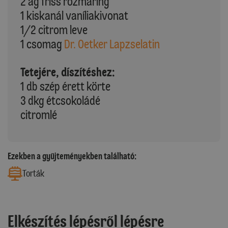
2 ág friss rozmaring
1 kiskanál vaníliakivonat
1/2 citrom leve
1 csomag
Dr. Oetker Lapzselatin
Tetejére, díszítéshez:
1 db szép érett körte
3 dkg étcsokoládé
citromlé
Ezekben a gyűjteményekben található:
Torták
Elkészítés lépésről lépésre