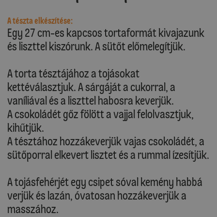
A tészta elkészítése:
Egy 27 cm-es kapcsos tortaformát kivajazunk
és liszttel kiszórunk. A sütőt előmelegítjük.
A torta tésztájához a tojásokat
kettéválasztjuk. A sárgáját a cukorral, a
vaníliával és a liszttel habosra keverjük.
A csokoládét gőz fölött a vajjal felolvasztjuk,
kihűtjük.
A tésztához hozzákeverjük vajas csokoládét, a
sütőporral elkevert lisztet és a rummal ízesítjük.
A tojásfehérjét egy csipet sóval kemény habbá
verjük és lazán, óvatosan hozzákeverjük a
masszához.