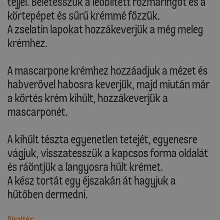
tejjel. Beletesszük a leöblített rozmaringot és a
körtepépet és sűrű krémmé főzzük.
A zselatin lapokat hozzákeverjük a még meleg
krémhez.
A mascarpone krémhez hozzáadjuk a mézet és
habverővel habosra keverjük, majd miután már
a körtés krém kihűlt, hozzákeverjük a
mascarponét.
A kihűlt tészta egyenetlen tetejét, egyenesre
vágjuk, visszatesszük a kapcsos forma oldalát
és ráöntjük a langyosra hűlt krémet.
A kész tortát egy éjszakán át hagyjuk a
hűtőben dermedni.
Díszítés: