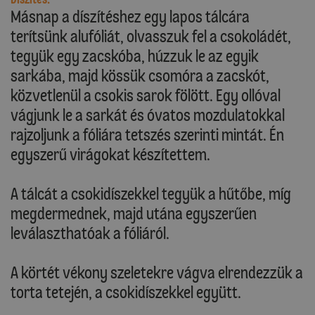
Másnap a díszítéshez egy lapos tálcára
terítsünk alufóliát, olvasszuk fel a csokoládét,
tegyük egy zacskóba, húzzuk le az egyik
sarkába, majd kössük csomóra a zacskót,
közvetlenül a csokis sarok fölött. Egy ollóval
vágjunk le a sarkát és óvatos mozdulatokkal
rajzoljunk a fóliára tetszés szerinti mintát. Én
egyszerű virágokat készítettem.
A tálcát a csokidíszekkel tegyük a hűtőbe, míg
megdermednek, majd utána egyszerűen
leválaszthatóak a fóliáról.
A körtét vékony szeletekre vágva elrendezzük a
torta tetején, a csokidíszekkel együtt.