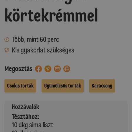
körtekrémmel
Több, mint 60 perc
Kis gyakorlat szükséges
Megosztás
Csokis torták
Gyümölcsös torták
Karácsony
Hozzávalók
Tésztához:
10 dkg sima liszt