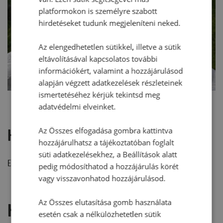
platformokon is személyre szabott
hirdetéseket tudunk megjeleníteni neked.
Az elengedhetetlen sütikkel, illetve a sütik
eltávolításával kapcsolatos további
információkért, valamint a hozzájárulásod
alapján végzett adatkezelések részleteinek
ismertetéséhez kérjük tekintsd meg
adatvédelmi elveinket.
Az Összes elfogadása gombra kattintva
Hozzászólások
hozzájárulhatsz a tájékoztatóban foglalt
süti adatkezelésekhez, a Beállítások alatt
Ehhez a recepthez még nem érkezett hozzászólás.
pedig módosíthatod a hozzájárulás körét
vagy visszavonhatod hozzájárulásod.
Az Összes elutasítása gomb használata
Hozzászólás írása
esetén csak a nélkülözhetetlen sütik