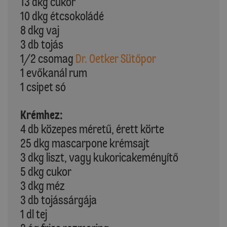
13 dkg cukor
10 dkg étcsokoládé
8 dkg vaj
3 db tojás
1/2 csomag
Dr. Oetker Sütőpor
1 evőkanál rum
1 csipet só
Krémhez:
4 db közepes méretű, érett körte
25 dkg mascarpone krémsajt
3 dkg liszt, vagy kukoricakeményítő
5 dkg cukor
3 dkg méz
3 db tojássárgája
1 dl tej