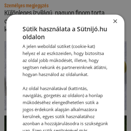
Személyes megjegyzés
Különleges ízvilágú, nagyon finom torta,
×
csokoládés tészta, selymes-fűszeres
Sütik használata a Sütnijó.hu
körtekrémmel.
oldalon
A jelen weboldal sütiket (cookie-kat)
helyez el az eszközeiden, hogy biztosítsa
az oldal jobb működését, illetve, hogy
segítsen nekünk és partnereinknek átlátni,
hogyan használod az oldalunkat.
Az oldal használatával (kattintás,
navigálás, görgetés az oldalon) a honlap
működéséhez elengedhetetlen sütik a
jogos érdekünk alapján alkalmazásra
kerülnek, egyes sütik használatához
azonban a hozzájárulásodra is szükségünk
van. Ezen sütik segítségével más