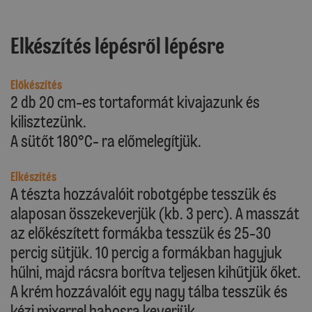
Elkészítés lépésről lépésre
Előkészítés
2 db 20 cm-es tortaformát kivajazunk és
kilisztezünk.
A sütőt 180°C- ra előmelegítjük.
Elkészítés
A tészta hozzávalóit robotgépbe tesszük és
alaposan összekeverjük (kb. 3 perc). A masszát
az előkészített formákba tesszük és 25-30
percig sütjük. 10 percig a formákban hagyjuk
hűlni, majd rácsra borítva teljesen kihűtjük őket.
A krém hozzávalóit egy nagy tálba tesszük és
kézi mixerrel habosra keverjük.