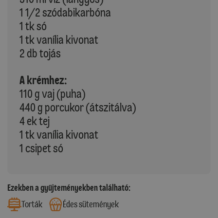
1 1/2 szódabikarbóna
1 tk só
1 tk vanília kivonat
2 db tojás
A krémhez:
110 g vaj (puha)
440 g porcukor (átszitálva)
4 ek tej
1 tk vanília kivonat
1 csipet só
Ezekben a gyűjteményekben található:
Torták
Édes sütemények