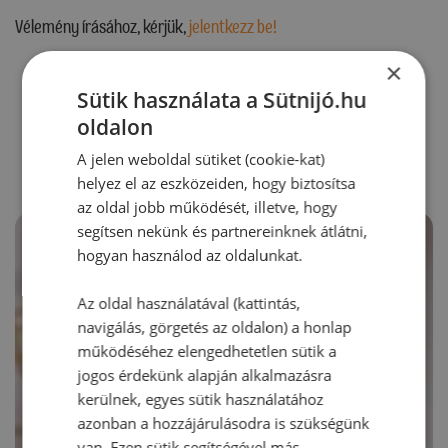
Vélemény írásához, kérjük,
jelentkezz be!
×
Sütik használata a Sütnijó.hu
RECEPTAJÁNLÓ
oldalon
A jelen weboldal sütiket (cookie-kat)
helyez el az eszközeiden, hogy biztosítsa
az oldal jobb működését, illetve, hogy
segítsen nekünk és partnereinknek átlátni,
hogyan használod az oldalunkat.
Az oldal használatával (kattintás,
navigálás, görgetés az oldalon) a honlap
működéséhez elengedhetetlen sütik a
jogos érdekünk alapján alkalmazásra
kerülnek, egyes sütik használatához
azonban a hozzájárulásodra is szükségünk
van. Ezen sütik segítségével más