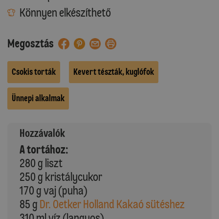
Könnyen elkészíthető
Megosztás
Csokis torták
Kevert tészták, kuglófok
Ünnepi alkalmak
Hozzávalók
A tortához:
280 g liszt
250 g kristálycukor
170 g vaj (puha)
85 g
Dr. Oetker Holland Kakaó sütéshez
310 ml víz (langyos)