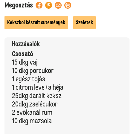
Megosztás
Kekszből készült sütemények
Szeletek
Hozzávalók
Csosató
15 dkg vaj
10 dkg porcukor
1 egész tojás
1 citrom leve+a héja
25dkg darált keksz
20dkg zselécukor
2 evőkanál rum
10 dkg mazsola