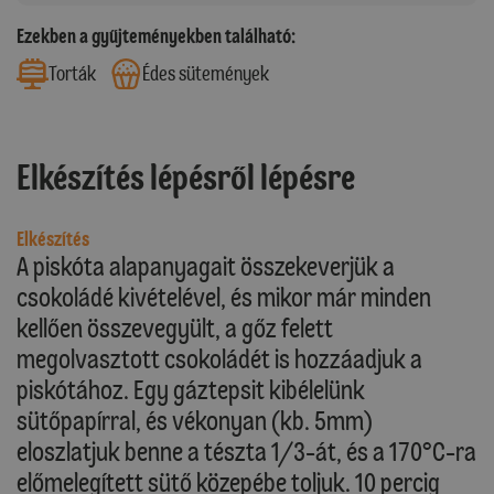
Ezekben a gyűjteményekben található:
Torták
Édes sütemények
Elkészítés lépésről lépésre
Elkészítés
A piskóta alapanyagait összekeverjük a
csokoládé kivételével, és mikor már minden
kellően összevegyült, a gőz felett
megolvasztott csokoládét is hozzáadjuk a
piskótához. Egy gáztepsit kibélelünk
sütőpapírral, és vékonyan (kb. 5mm)
eloszlatjuk benne a tészta 1/3-át, és a 170°C-ra
előmelegített sütő közepébe toljuk. 10 percig