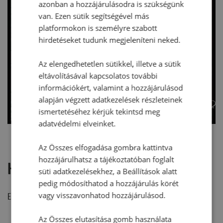
azonban a hozzájárulásodra is szükségünk
van. Ezen sütik segítségével más
platformokon is személyre szabott
hirdetéseket tudunk megjeleníteni neked.
Az elengedhetetlen sütikkel, illetve a sütik
eltávolításával kapcsolatos további
információkért, valamint a hozzájárulásod
alapján végzett adatkezelések részleteinek
ismertetéséhez kérjük tekintsd meg
adatvédelmi elveinket.
Az Összes elfogadása gombra kattintva
hozzájárulhatsz a tájékoztatóban foglalt
Hozzászólások
süti adatkezelésekhez, a Beállítások alatt
pedig módosíthatod a hozzájárulás körét
vagy visszavonhatod hozzájárulásod.
Ehhez a recepthez még nem érkezett hozzászólás.
Az Összes elutasítása gomb használata