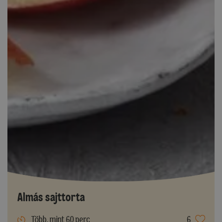
Almás sajttorta
Több, mint 60 perc
6