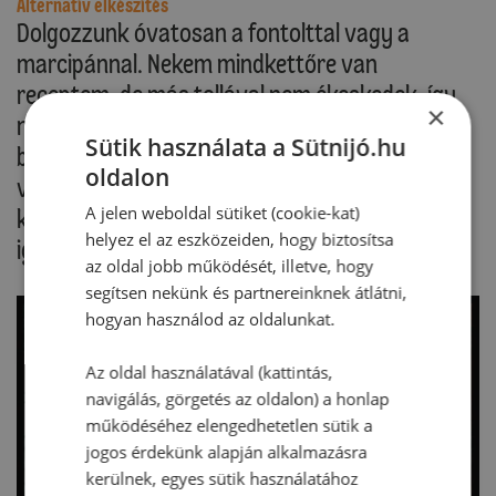
Alternatív elkészítés
Dolgozzunk óvatosan a fontolttal vagy a
marcipánnal. Nekem mindkettőre van
receptem, de más tollával nem ékeskedek, így
×
nem írnám le. Cukrászboltokban, édesség
Sütik használata a Sütnijó.hu
boltokban cukrászdában utánajárhatunk, mi
oldalon
van akkor, ha nagyobb mennyiségű alapanyag
A jelen weboldal sütiket (cookie-kat)
kellene, de már elég sok web bolt is van, ahol
helyez el az eszközeiden, hogy biztosítsa
igényeinknek megfelelő árajánlatot kaphatunk.
az oldal jobb működését, illetve, hogy
segítsen nekünk és partnereinknek átlátni,
hogyan használod az oldalunkat.
Az oldal használatával (kattintás,
navigálás, görgetés az oldalon) a honlap
működéséhez elengedhetetlen sütik a
jogos érdekünk alapján alkalmazásra
kerülnek, egyes sütik használatához