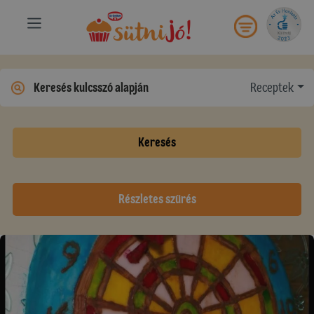
Receptek
Keresés
Részletes szűrés