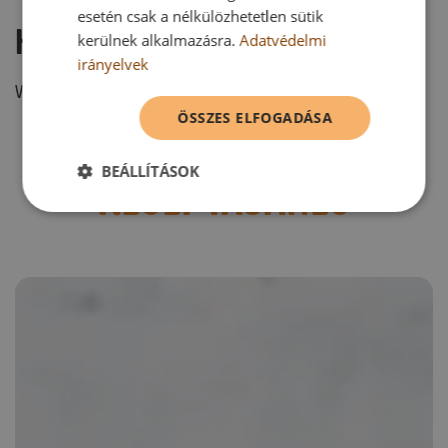
esetén csak a nélkülözhetetlen sütik
Hozzászólás írása
kerülnek alkalmazásra.
Adatvédelmi
irányelvek
Vélemény írásához, kérjük,
jelentkezz be!
ÖSSZES ELFOGADÁSA
BEÁLLÍTÁSOK
RECEPTAJÁNLÓ