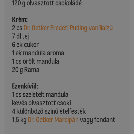
120 g olvasztott csokoládé
Krém:
2 cs
Dr. Oetker Eredeti Puding vaníliaízű
7 dl tej
6 ek cukor
1 ek mandula aroma
1 cs őrölt mandula
20 g Rama
Ezenkívül:
1 cs szeletelt mandula
kevés olvasztott csoki
4 különböző színű ételfesték
1,5 kg
Dr. Oetker Marcipán
vagy fondant