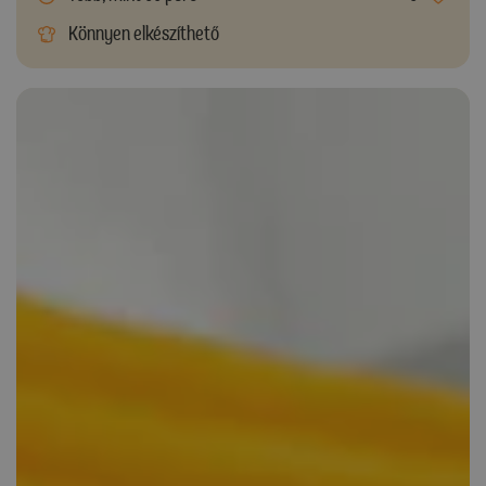
Könnyen elkészíthető