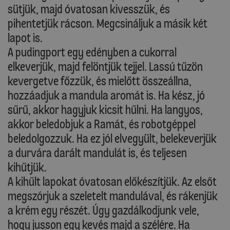
sütjük, majd óvatosan kivesszük, és
pihentetjük rácson. Megcsináljuk a másik két
lapot is.
A pudingport egy edényben a cukorral
elkeverjük, majd felöntjük tejjel. Lassú tűzön
kevergetve főzzük, és mielőtt összeállna,
hozzáadjuk a mandula aromát is. Ha kész, jó
sűrű, akkor hagyjuk kicsit hűlni. Ha langyos,
akkor beledobjuk a Ramát, és robotgéppel
beledolgozzuk. Ha ez jól elvegyült, belekeverjük
a durvára darált mandulát is, és teljesen
kihűtjük.
A kihűlt lapokat óvatosan előkészítjük. Az elsőt
megszórjuk a szeletelt mandulával, és rákenjük
a krém egy részét. Úgy gazdálkodjunk vele,
hogy jusson egy kevés majd a szélére. Ha