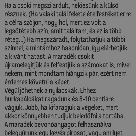
Ha a csoki megszilárdult, nekiesünk a külső
résznek. (Ha valaki talál fekete ételfestéket erre
a célra szóljon, hogy hol, mert ez volt a
legsötétebb szín, amit találtam, és ez is több
réteg...) Ha megszáradt, folytathatjuk a többi
színnel, a mintámhoz hasonlóan, így elérhetjük
a kívánt hatást. A maradék csokit
újramelegítjük és felfestjük a számokat is, mivel
nekem, mint mondtam hiányzik pár, ezért nem
érdemes követni a képet.
Végül jöhetnek a nyilacskák. Ehhez
hurkapálcákat ragadunk és 8-10 centisre
vágjuk. Jobb, ha kifaragjuk a végeket, mert
akkor könnyebben tudjuk beledöfni a tortába.
A maradék bevonóanyagot felhasználva
belegyúrunk egy kevés pirosat, vagy amilyet