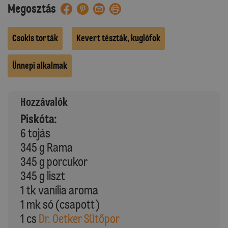
Megosztás
Csokis torták
Kevert tészták, kuglófok
Ünnepi alkalmak
Hozzávalók
Piskóta:
6 tojás
345 g Rama
345 g porcukor
345 g liszt
1 tk vanília aroma
1 mk só (csapott)
1 cs
Dr. Oetker Sütőpor