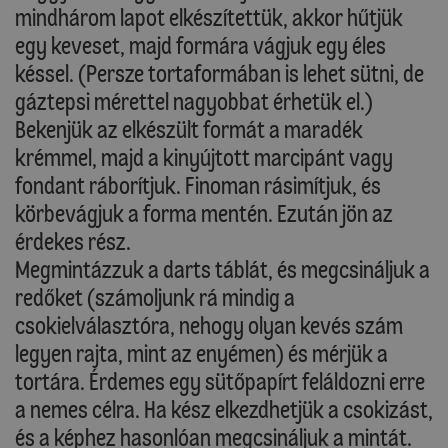
mindhárom lapot elkészítettük, akkor hűtjük
egy keveset, majd formára vágjuk egy éles
késsel. (Persze tortaformában is lehet sütni, de
gáztepsi mérettel nagyobbat érhetük el.)
Bekenjük az elkészült formát a maradék
krémmel, majd a kinyújtott marcipánt vagy
fondant ráborítjuk. Finoman rásimítjuk, és
körbevágjuk a forma mentén. Ezután jön az
érdekes rész.
Megmintázzuk a darts táblát, és megcsináljuk a
redőket (számoljunk rá mindig a
csokielválasztóra, nehogy olyan kevés szám
legyen rajta, mint az enyémen) és mérjük a
tortára. Érdemes egy sütőpapírt feláldozni erre
a nemes célra. Ha kész elkezdhetjük a csokizást,
és a képhez hasonlóan megcsináljuk a mintát.